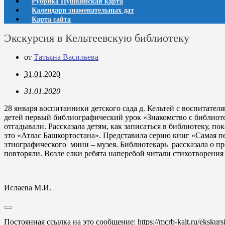
Рубрика Пушкинская карта
Календари знаменательных дат
Карта сайта
Экскурсия в Кельтеевскую библиотеку
от
Татьяна Васильева
31.01.2020
31.01.2020
28 января воспитанники детского сада д. Кельтей с воспитат
детей первый библиографический урок «Знакомство с библиоте
отгадывали. Рассказала детям, как записаться в библиотеку, п
это «Атлас Башкортостана». Представила серию книг «Самая 
этнографического мини – музея. Библиотекарь рассказала о п
повторяли. Возле елки ребята наперебой читали стихотворения
Ислаева М.И.
Постоянная ссылка на это сообщение:
https://mcrb-kalt.ru/ekskur