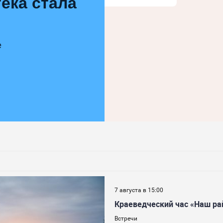
ека стала
е