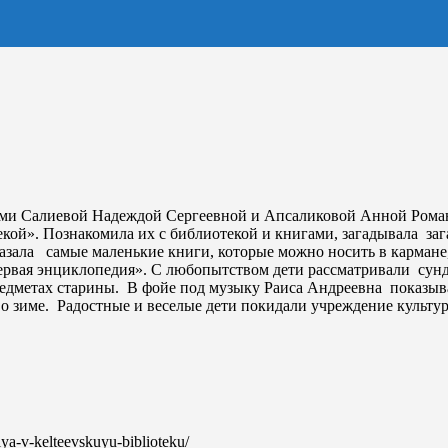
елями Салиевой Надеждой Сергеевной и Апсаликовой Анной Рома
кой». Познакомила их с библиотекой и книгами, загадывала заг
оказала самые маленькие книги, которые можно носить в кармане
первая энциклопедия». С любопытством дети рассматривали сун
редметах старины. В фойе под музыку Раиса Андреевна показыва
 о зиме. Радостные и веселые дети покидали учреждение культу
siya-v-kelteevskuyu-biblioteku/