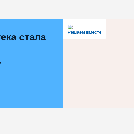
Решаем вместе
ека стала
е