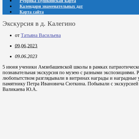
Рубрика Пушкинская карта
Календари знаменательных дат
Карта сайта
Экскурсия в д. Калегино
от
Татьяна Васильева
09.06.2023
09.06.2023
5 июня ученики Амзибашевской школы в рамках патриотическог
познавательная экскурсия по музею с разными экспозициями. Р
любопытством разглядывали в витринах награды и наградные 
памятнику Петра Ивановича Сюткина. Побывали с экскурсией 
Валикаева Ю.А.