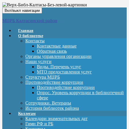
Вкл/выкл навигации
МЦРБ Калтасинский район
Главная
О библиотеке
Контакты
Контактные данные
Обратная связь
Органы управления организации
Наши услуги
Виды. Перечень услуг
МТО предоставления услуг
Структура МЦРБ
Противодействие коррупции
Противодействие коррупции
Опрос. Уровень коррупции в библиотечной
сфере
Сотрудники. Ветераны
История библиотек района
Коллегам
Календари знаменательных дат
Гимн РФ и РБ
Конкурсы