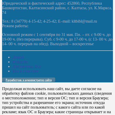
Юридический и фактический адрес: 452860, Республика
Башкортостан, Калтасинский район, с. Калтасы, ул. К.Маркса,
74
Тел.: 8 (34779) 4-15-42; 4-25-42; E–mail: kltbibl@mail.ru
Режим работы:
Основной режим с 1 сентября по 31 мая. Пн. – пт. с 9-00 ч. до
19-00 ч. (без перерыва). Суб. с 9-00 ч. до 17-00 ч. (с 13- 00 ч. до
14- 00 ч. перерыв на обед). Выходной – воскресенье
Домой
Новости
Документы. Все
Мы в соцсетях
Разработчик и администратор сайта
Продолжая использовать наш сайт, вы даете согласие на
обработку файлов cookie, пользовательских данных (сведения
о местоположении; тип и версия ОС; тип и версия Браузера;
тип устройства и разрешение его экрана; источник откуда
пришел на сайт пользователь; с какого сайта или по какой
рекламе; язык ОС и Браузера; какие страницы открывает и на