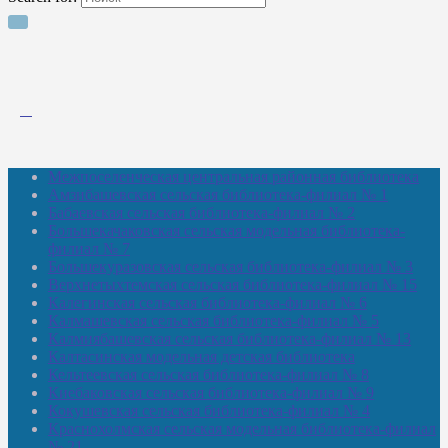
Межпоселенческая центральная районная библиотека
Амзибашевская сельская библиотека-филиал № 1
Бабаевская сельская библиотека-филиал № 2
Большекачаковская сельская модельная библиотека-
филиал № 7
Большекуразовская сельская библиотека-филиал № 3
Верхнетыхтемская сельская библиотека-филиал № 15
Калегинская сельская библиотека-филиал № 6
Калмашевская сельская библиотека-филиал № 5
Калмиябашевская сельская библиотека-филиал № 13
Калтасинская модельная детская библиотека
Кельтеевская сельская библиотека-филиал № 8
Киебаковская сельская библиотека-филиал № 9
Кокушевская сельская библиотека-филиал № 4
Краснохолмская сельская модельная библиотека-филиал
№ 21