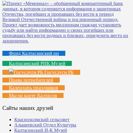
Фонд Калтасинский рн
Калтасинский РИК Музей
Госуслуги РБ
Права потребителей
Календарь праздников
Мы на карте Калтасов
Сайты наших друзей
Краснохолмский сельсовет
Альшеевский Отдел Культуры
Калтасинский И-К Музей