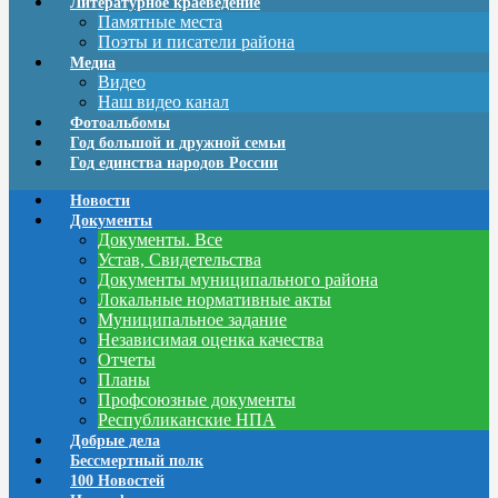
Литературное краеведение
Памятные места
Поэты и писатели района
Медиа
Видео
Наш видео канал
Фотоальбомы
Год большой и дружной семьи
Год единства народов России
Новости
Документы
Документы. Все
Устав, Свидетельства
Документы муниципального района
Локальные нормативные акты
Муниципальное задание
Независимая оценка качества
Отчеты
Планы
Профсоюзные документы
Республиканские НПА
Добрые дела
Бессмертный полк
100 Новостей