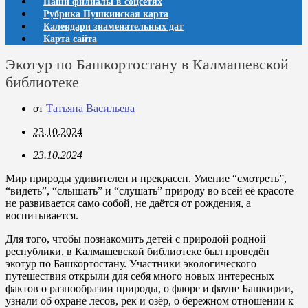
Наши филиалы в соцсетях
Рубрика Пушкинская карта
Календари знаменательных дат
Карта сайта
Экотур по Башкортостану в Калмашевской
библиотеке
от
Татьяна Васильева
23.10.2024
23.10.2024
Мир природы удивителен и прекрасен. Умение “смотреть”,
“видеть”, “слышать” и “слушать” природу во всей её красоте
не развивается само собой, не даётся от рождения, а
воспитывается.
Для того, чтобы познакомить детей с природой родной
республики, в Калмашевской библиотеке был проведён
экотур по Башкортостану. Участники экологического
путешествия открыли для себя много новых интересных
фактов о разнообразии природы, о флоре и фауне Башкирии,
узнали об охране лесов, рек и озёр, о бережном отношении к