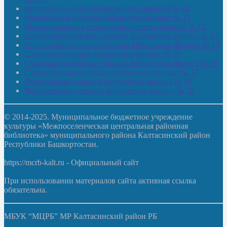
Кутеремская сельская библиотека-филиал № 22
Кучашевская сельская библиотека-филиал № 11
Малокачаковская сельская библиотека-филиал № 12
Нижнекачмашевская сельская библиотека-филиал № 14
Новокильбахтинская сельская библиотека-филиал № 19
Сазовская сельская библиотека-филиал № 20
Староорьебашевская сельская библиотека-филиал № 16
Старояшевская сельская библиотека-филиал № 17
Тюльдинская сельская библиотека-филиал № 18
Чилибеевская сельская библиотека-филиал № 10
© 2014-2025. Муниципальное бюджетное учреждение
культуры «Межпоселенческая центральная районная
библиотека» муниципального района Калтасинский район
Республики Башкортостан.
https://mcrb-kalt.ru - Официальный сайт
При использовании материалов сайта активная ссылка
обязательна.
МБУК “МЦРБ” МР Калтасинский район РБ