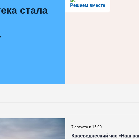
Решаем вместе
ека стала
е