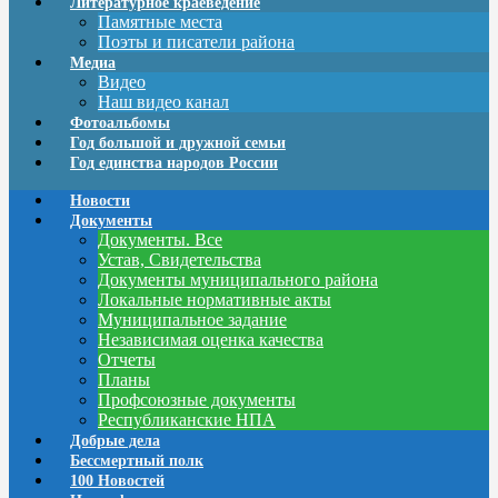
Литературное краеведение
Памятные места
Поэты и писатели района
Медиа
Видео
Наш видео канал
Фотоальбомы
Год большой и дружной семьи
Год единства народов России
Новости
Документы
Документы. Все
Устав, Свидетельства
Документы муниципального района
Локальные нормативные акты
Муниципальное задание
Независимая оценка качества
Отчеты
Планы
Профсоюзные документы
Республиканские НПА
Добрые дела
Бессмертный полк
100 Новостей