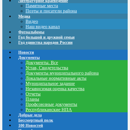
Литературное краеведение
Памятные места
Поэты и писатели района
Медиа
Видео
Наш видео канал
Фотоальбомы
Год большой и дружной семьи
Год единства народов России
Новости
Документы
Документы. Все
Устав, Свидетельства
Документы муниципального района
Локальные нормативные акты
Муниципальное задание
Независимая оценка качества
Отчеты
Планы
Профсоюзные документы
Республиканские НПА
Добрые дела
Бессмертный полк
100 Новостей