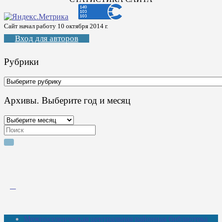
Сайт начал работу 10 октября 2014 г.
Вход для авторов
Рубрики
Рубрики
Архивы. Выберите год и месяц
Архивы.
Выберите
Search
год
for:
и
месяц
Межпоселенческая центральная районная библиотека