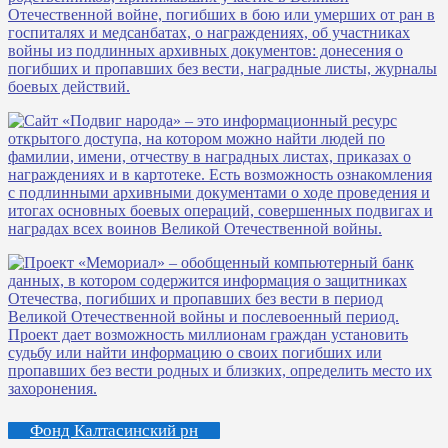
Фонд Калтасинский рн