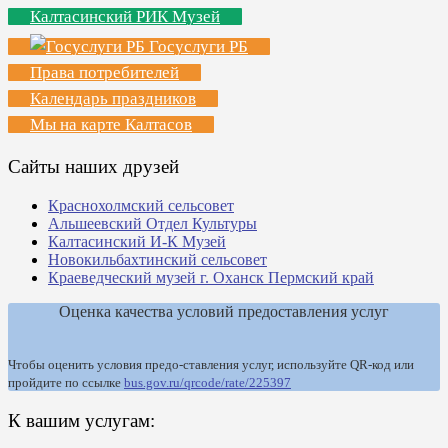
Калтасинский РИК Музей
Госуслуги РБ
Права потребителей
Календарь праздников
Мы на карте Калтасов
Сайты наших друзей
Краснохолмский сельсовет
Альшеевский Отдел Культуры
Калтасинский И-К Музей
Новокильбахтинский сельсовет
Краеведческий музей г. Оханск Пермский край
Оценка качества условий предоставления услуг
Чтобы оценить условия предо-ставления услуг, используйте QR-код или
пройдите по ссылке
bus.gov.ru/qrcode/rate/225397
К вашим услугам: