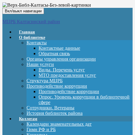
Вкл/выкл навигации
МЦРБ Калтасинский район
Главная
О библиотеке
Контакты
Контактные данные
Обратная связь
Органы управления организации
Наши услуги
Виды. Перечень услуг
МТО предоставления услуг
Структура МЦРБ
Противодействие коррупции
Противодействие коррупции
Опрос. Уровень коррупции в библиотечной
сфере
Сотрудники. Ветераны
История библиотек района
Коллегам
Календари знаменательных дат
Гимн РФ и РБ
Конкурсы