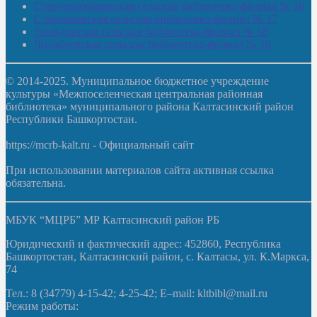
Староорьебашевская сельская библиотека-филиал № 16
Старояшевская сельская библиотека-филиал № 17
Тюльдинская сельская библиотека-филиал № 18
Чилибеевская сельская библиотека-филиал № 10
© 2014-2025. Муниципальное бюджетное учреждение
культуры «Межпоселенческая центральная районная
библиотека» муниципального района Калтасинский район
Республики Башкортостан.
https://mcrb-kalt.ru - Официальный сайт
При использовании материалов сайта активная ссылка
обязательна.
МБУК “МЦРБ” МР Калтасинский район РБ
Юридический и фактический адрес: 452860, Республика
Башкортостан, Калтасинский район, с. Калтасы, ул. К.Маркса,
74
Тел.: 8 (34779) 4-15-42; 4-25-42; E–mail: kltbibl@mail.ru
Режим работы: