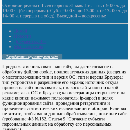
Основной режим с 1 сентября по 31 мая. Пн. – пт. с 9-00 ч. до
19-00 ч. (без перерыва). Суб. с 9-00 ч. до 17-00 ч. (с 13- 00 ч. до
14- 00 ч. перерыв на обед). Выходной – воскресенье
Домой
Новости
Документы. Все
Мы в соцсетях
Разработчик и администратор сайта
Продолжая использовать наш сайт, вы даете согласие на
обработку файлов cookie, пользовательских данных (сведения
о местоположении; тип и версия ОС; тип и версия Браузера;
тип устройства и разрешение его экрана; источник откуда
пришел на сайт пользователь; с какого сайта или по какой
рекламе; язык ОС и Браузера; какие страницы открывает и на
какие кнопки нажимает пользователь; ip-адрес) в целях
функционирования сайта, проведения ретаргетинга и
проведения статистических исследований и обзоров. Если вы
не хотите, чтобы ваши данные обрабатывались, покиньте сайт.
(требование ФЗ №152. Статья 9 "Согласие субъекта
персональных данных на обработку его персональных
данных")