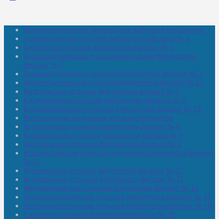
Межпоселенческая центральная районная библиотека
Амзибашевская сельская библиотека-филиал № 1
Бабаевская сельская библиотека-филиал № 2
Большекачаковская сельская модельная библиотека-
филиал № 7
Большекуразовская сельская библиотека-филиал № 3
Верхнетыхтемская сельская библиотека-филиал № 15
Калегинская сельская библиотека-филиал № 6
Калмашевская сельская библиотека-филиал № 5
Калмиябашевская сельская библиотека-филиал № 13
Калтасинская модельная детская библиотека
Кельтеевская сельская библиотека-филиал № 8
Киебаковская сельская библиотека-филиал № 9
Кокушевская сельская библиотека-филиал № 4
Краснохолмская сельская модельная библиотека-филиал
№ 21
Кутеремская сельская библиотека-филиал № 22
Кучашевская сельская библиотека-филиал № 11
Малокачаковская сельская библиотека-филиал № 12
Нижнекачмашевская сельская библиотека-филиал № 14
Новокильбахтинская сельская библиотека-филиал № 19
Сазовская сельская библиотека-филиал № 20