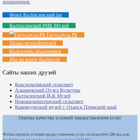
Фонд Калтасинский рн
Калтасинский РИК Музей
Госуслуги РБ
Права потребителей
Календарь праздников
Мы на карте Калтасов
Сайты наших друзей
Краснохолмский сельсовет
Альшеевский Отдел Культуры
Калтасинский И-К Музей
Новокильбахтинский сельсовет
Краеведческий музей г. Оханск Пермский край
Оценка качества условий предоставления услуг
Чтобы оценить условия предо-ставления услуг, используйте QR-код или
пройдите по ссылке
bus.gov.ru/qrcode/rate/225397