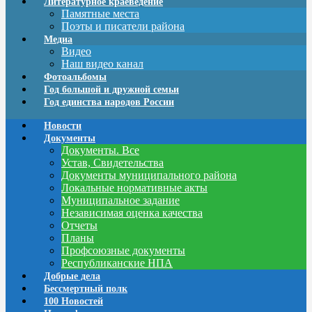
Литературное краеведение
Памятные места
Поэты и писатели района
Медиа
Видео
Наш видео канал
Фотоальбомы
Год большой и дружной семьи
Год единства народов России
Новости
Документы
Документы. Все
Устав, Свидетельства
Документы муниципального района
Локальные нормативные акты
Муниципальное задание
Независимая оценка качества
Отчеты
Планы
Профсоюзные документы
Республиканские НПА
Добрые дела
Бессмертный полк
100 Новостей