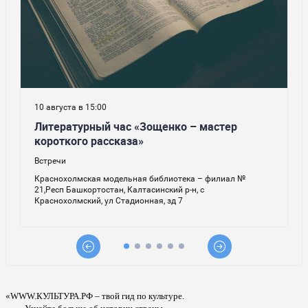
«WWW.КУЛЬТУРА.РФ – твой гид по культуре.