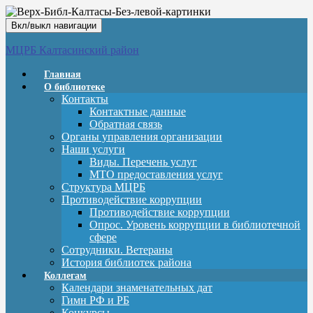
Вкл/выкл навигации
МЦРБ Калтасинский район
Главная
О библиотеке
Контакты
Контактные данные
Обратная связь
Органы управления организации
Наши услуги
Виды. Перечень услуг
МТО предоставления услуг
Структура МЦРБ
Противодействие коррупции
Противодействие коррупции
Опрос. Уровень коррупции в библиотечной
сфере
Сотрудники. Ветераны
История библиотек района
Коллегам
Календари знаменательных дат
Гимн РФ и РБ
Конкурсы