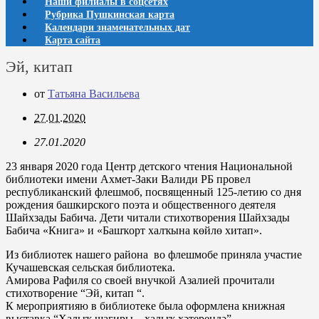
Наши филиалы в соцсетях
Рубрика Пушкинская карта
Календари знаменательных дат
Карта сайта
Эй, китап
от
Татьяна Васильева
27.01.2020
27.01.2020
23 января 2020 года Центр детского чтения Национальной
библиотеки имени Ахмет-Заки Валиди РБ провел
республиканский флешмоб, посвященный 125-летию со дня
рождения башкирского поэта и общественного деятеля
Шайхзады Бабича. Дети читали стихотворения Шайхзады
Бабича «Книга» и «Башҡорт халҡына көйлө хитап».
Из библиотек нашего района во флешмобе приняла участие
Кучашевская сельская библиотека.
Амирова Рафиля со своей внучкой Азалией прочитали
стихотворение “Эй, китап “.
К мероприятияю в библиотеке была оформлена книжная
выставка “Халыҡ шағиры – халыҡ хәтерендә”.