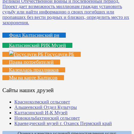
Фонд Калтасинский рн
Калтасинский РИК Музей
Госуслуги РБ
Права потребителей
Календарь праздников
Мы на карте Калтасов
Сайты наших друзей
Краснохолмский сельсовет
Альшеевский Отдел Культуры
Калтасинский И-К Музей
Новокильбахтинский сельсовет
Краеведческий музей г. Оханск Пермский край
Оценка качества условий предоставления услуг