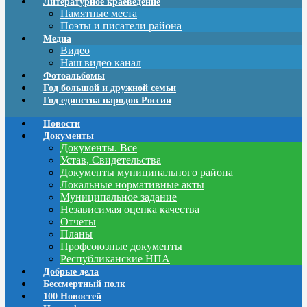
Литературное краеведение
Памятные места
Поэты и писатели района
Медиа
Видео
Наш видео канал
Фотоальбомы
Год большой и дружной семьи
Год единства народов России
Новости
Документы
Документы. Все
Устав, Свидетельства
Документы муниципального района
Локальные нормативные акты
Муниципальное задание
Независимая оценка качества
Отчеты
Планы
Профсоюзные документы
Республиканские НПА
Добрые дела
Бессмертный полк
100 Новостей