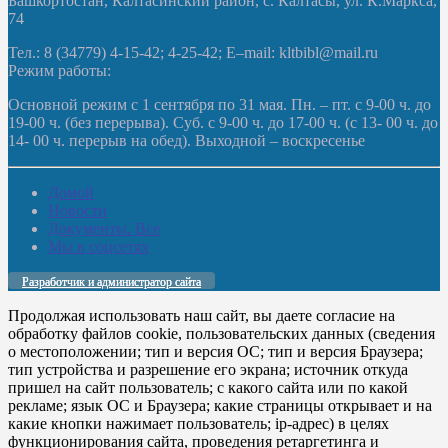
Башкортостан, Калтасинский район, с. Калтасы, ул. К.Маркса,
74
Тел.: 8 (34779) 4-15-42; 4-25-42; E–mail: kltbibl@mail.ru
Режим работы:
Основной режим с 1 сентября по 31 мая. Пн. – пт. с 9-00 ч. до
19-00 ч. (без перерыва). Суб. с 9-00 ч. до 17-00 ч. (с 13- 00 ч. до
14- 00 ч. перерыв на обед). Выходной – воскресенье
Домой
Новости
Документы. Все
Мы в соцсетях
Разработчик и администратор сайта
Продолжая использовать наш сайт, вы даете согласие на
обработку файлов cookie, пользовательских данных (сведения
о местоположении; тип и версия ОС; тип и версия Браузера;
тип устройства и разрешение его экрана; источник откуда
пришел на сайт пользователь; с какого сайта или по какой
рекламе; язык ОС и Браузера; какие страницы открывает и на
какие кнопки нажимает пользователь; ip-адрес) в целях
функционирования сайта, проведения ретаргетинга и