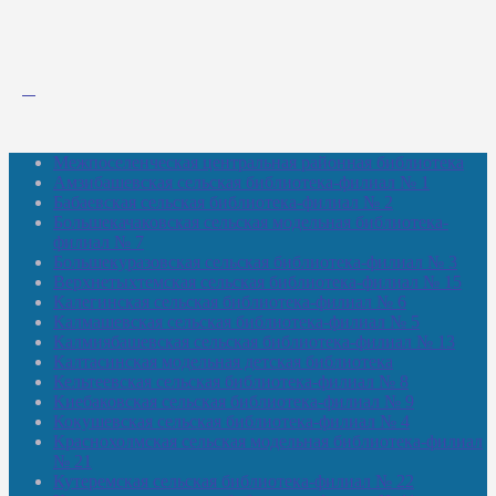
Межпоселенческая центральная районная библиотека
Амзибашевская сельская библиотека-филиал № 1
Бабаевская сельская библиотека-филиал № 2
Большекачаковская сельская модельная библиотека-
филиал № 7
Большекуразовская сельская библиотека-филиал № 3
Верхнетыхтемская сельская библиотека-филиал № 15
Калегинская сельская библиотека-филиал № 6
Калмашевская сельская библиотека-филиал № 5
Калмиябашевская сельская библиотека-филиал № 13
Калтасинская модельная детская библиотека
Кельтеевская сельская библиотека-филиал № 8
Киебаковская сельская библиотека-филиал № 9
Кокушевская сельская библиотека-филиал № 4
Краснохолмская сельская модельная библиотека-филиал
№ 21
Кутеремская сельская библиотека-филиал № 22