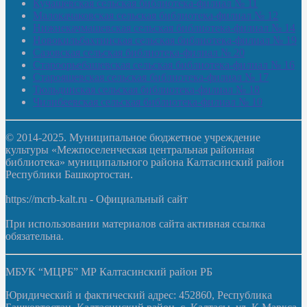
Кучашевская сельская библиотека-филиал № 11
Малокачаковская сельская библиотека-филиал № 12
Нижнекачмашевская сельская библиотека-филиал № 14
Новокильбахтинская сельская библиотека-филиал № 19
Сазовская сельская библиотека-филиал № 20
Староорьебашевская сельская библиотека-филиал № 16
Старояшевская сельская библиотека-филиал № 17
Тюльдинская сельская библиотека-филиал № 18
Чилибеевская сельская библиотека-филиал № 10
© 2014-2025. Муниципальное бюджетное учреждение
культуры «Межпоселенческая центральная районная
библиотека» муниципального района Калтасинский район
Республики Башкортостан.
https://mcrb-kalt.ru - Официальный сайт
При использовании материалов сайта активная ссылка
обязательна.
МБУК “МЦРБ” МР Калтасинский район РБ
Юридический и фактический адрес: 452860, Республика