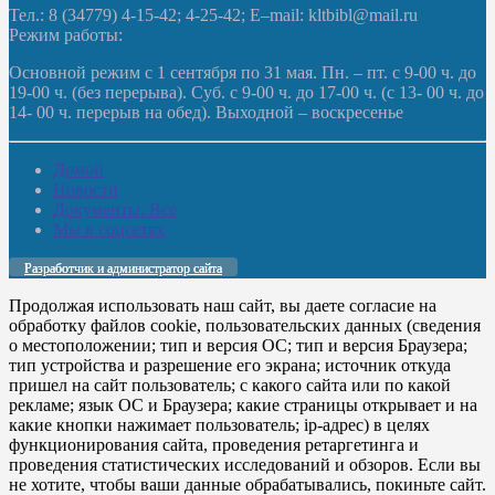
Тел.: 8 (34779) 4-15-42; 4-25-42; E–mail: kltbibl@mail.ru
Режим работы:
Основной режим с 1 сентября по 31 мая. Пн. – пт. с 9-00 ч. до
19-00 ч. (без перерыва). Суб. с 9-00 ч. до 17-00 ч. (с 13- 00 ч. до
14- 00 ч. перерыв на обед). Выходной – воскресенье
Домой
Новости
Документы. Все
Мы в соцсетях
Разработчик и администратор сайта
Продолжая использовать наш сайт, вы даете согласие на
обработку файлов cookie, пользовательских данных (сведения
о местоположении; тип и версия ОС; тип и версия Браузера;
тип устройства и разрешение его экрана; источник откуда
пришел на сайт пользователь; с какого сайта или по какой
рекламе; язык ОС и Браузера; какие страницы открывает и на
какие кнопки нажимает пользователь; ip-адрес) в целях
функционирования сайта, проведения ретаргетинга и
проведения статистических исследований и обзоров. Если вы
не хотите, чтобы ваши данные обрабатывались, покиньте сайт.