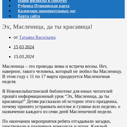
Наши филиалы в соцсетях
Рубрика Пушкинская карта
Календари знаменательных дат
Карта сайта
Эх, Масленица, да ты красавица!
от
Татьяна Васильева
15.03.2024
15.03.2024
Масленица – это проводы зимы и встреча весны. Нет,
наверное, такого человека, который не любил бы Масленицу.
В этом году с 11 по 17 марта празднуется Масленичная
неделя.
В Новокильбахтинской библиотеке для юных читателей
прошёл информационный урок “Эх, Масленица, да ты
красавица!” Детям рассказали об истории этого праздника,
почему принято устраивать веселье и гулянье всю неделю, о
назначении каждого из семи дней Масленичной недели.
По окончании мероприятия ребята отгадывали загадки,
участвовали в различных конкурсах и играх. Каждый