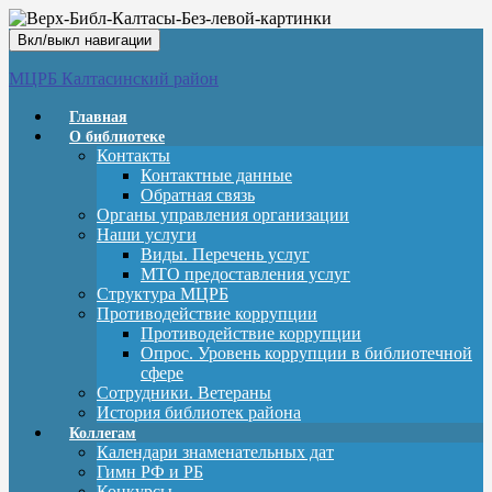
Вкл/выкл навигации
МЦРБ Калтасинский район
Главная
О библиотеке
Контакты
Контактные данные
Обратная связь
Органы управления организации
Наши услуги
Виды. Перечень услуг
МТО предоставления услуг
Структура МЦРБ
Противодействие коррупции
Противодействие коррупции
Опрос. Уровень коррупции в библиотечной
сфере
Сотрудники. Ветераны
История библиотек района
Коллегам
Календари знаменательных дат
Гимн РФ и РБ
Конкурсы