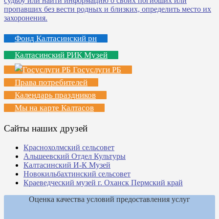
Фонд Калтасинский рн
Калтасинский РИК Музей
Госуслуги РБ
Права потребителей
Календарь праздников
Мы на карте Калтасов
Сайты наших друзей
Краснохолмский сельсовет
Альшеевский Отдел Культуры
Калтасинский И-К Музей
Новокильбахтинский сельсовет
Краеведческий музей г. Оханск Пермский край
Оценка качества условий предоставления услуг