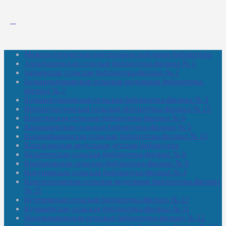
Межпоселенческая центральная районная библиотека
Амзибашевская сельская библиотека-филиал № 1
Бабаевская сельская библиотека-филиал № 2
Большекачаковская сельская модельная библиотека-
филиал № 7
Большекуразовская сельская библиотека-филиал № 3
Верхнетыхтемская сельская библиотека-филиал № 15
Калегинская сельская библиотека-филиал № 6
Калмашевская сельская библиотека-филиал № 5
Калмиябашевская сельская библиотека-филиал № 13
Калтасинская модельная детская библиотека
Кельтеевская сельская библиотека-филиал № 8
Киебаковская сельская библиотека-филиал № 9
Кокушевская сельская библиотека-филиал № 4
Краснохолмская сельская модельная библиотека-филиал
№ 21
Кутеремская сельская библиотека-филиал № 22
Кучашевская сельская библиотека-филиал № 11
Малокачаковская сельская библиотека-филиал № 12