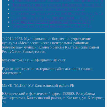
Нижнекачмашевская сельская библиотека-филиал № 14
Новокильбахтинская сельская библиотека-филиал № 19
Сазовская сельская библиотека-филиал № 20
Староорьебашевская сельская библиотека-филиал № 16
Старояшевская сельская библиотека-филиал № 17
Тюльдинская сельская библиотека-филиал № 18
Чилибеевская сельская библиотека-филиал № 10
© 2014-2025. Муниципальное бюджетное учреждение
культуры «Межпоселенческая центральная районная
библиотека» муниципального района Калтасинский район
Республики Башкортостан.
https://mcrb-kalt.ru - Официальный сайт
При использовании материалов сайта активная ссылка
обязательна.
МБУК “МЦРБ” МР Калтасинский район РБ
Юридический и фактический адрес: 452860, Республика
Башкортостан, Калтасинский район, с. Калтасы, ул. К.Маркса,
74