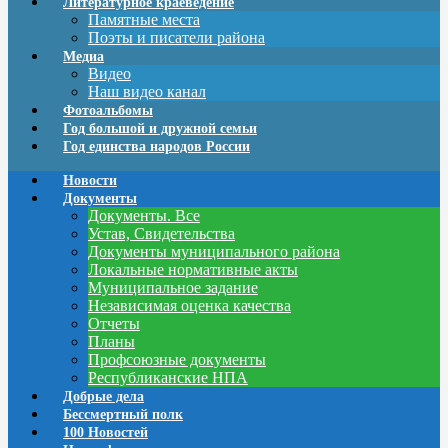
Литературное краеведение
Памятные места
Поэты и писатели района
Медиа
Видео
Наш видео канал
Фотоальбомы
Год большой и дружной семьи
Год единства народов России
Новости
Документы
Документы. Все
Устав, Свидетельства
Документы муниципального района
Локальные нормативные акты
Муниципальное задание
Независимая оценка качества
Отчеты
Планы
Профсоюзные документы
Республиканские НПА
Добрые дела
Бессмертный полк
100 Новостей