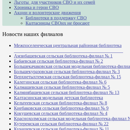
Льготы для участников СВО и их семей
Хроника и герои СВО
Акции и волонтерские движения
Библиотеки в поддержку СВО
Калтасинцы СВОих не бросают
Новости наших филиалов
Межпоселенческая центральная районная библиотека
_______________________________________________
Амзибашевская сельская библиотека-филиал № 1
Бабаевская сельская библиотека-филиал № 2
Большекачаковская сельская модельная библиотека-фили
Большекуразовская сельская библиотека-филиал № 3
Верхнетыхтемская сельская библиотека-филиал № 15
Калегинская сельская библиотека-филиал № 6
Калмашевская сельская библиотека-филиал № 5
Калмиябашевская сельская библиотека-филиал № 13
Калтасинская модельная детская библиотека
Кельтеевская сельская библиотека-филиал № 8
Киебаковская сельская библиотека-филиал № 9
Кокушевская сельская библиотека-филиал № 4
Краснохолмская сельская модельная библиотека-филиал 
Кутеремская сельская библиотека-филиал № 22
Кучашевская сельская библиотека-филиал № 11