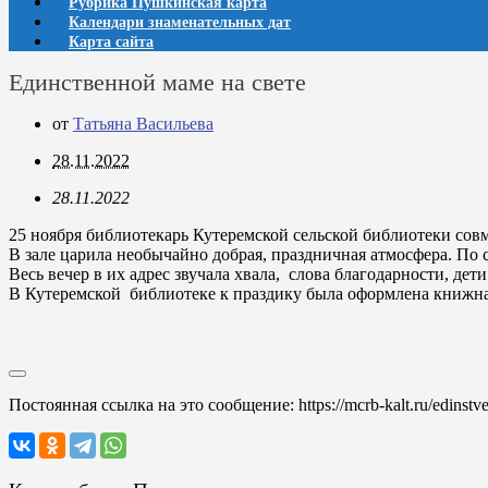
Рубрика Пушкинская карта
Календари знаменательных дат
Карта сайта
Единственной маме на свете
от
Татьяна Васильева
28.11.2022
28.11.2022
25 ноября библиотекарь Кутеремской сельской библиотеки со
В зале царила необычайно добрая, праздничная атмосфера. По с
Весь вечер в их адрес звучала хвала, слова благодарности, де
В Кутеремской библиотеке к праздику была оформлена книжна
Постоянная ссылка на это сообщение:
https://mcrb-kalt.ru/edinst