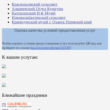
Краснохолмский сельсовет
Альшеевский Отдел Культуры
Калтасинский И-К Музей
Новокильбахтинский сельсовет
Краеведческий музей г. Оханск Пермский край
Оценка качества условий предоставления услуг
Чтобы оценить условия предо-ставления услуг, используйте QR-код или
пройдите по ссылке
bus.gov.ru/qrcode/rate/225397
К вашим услугам:
Ближайшие праздники