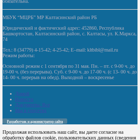
обязательна.
МБУК “МЦРБ” МР Калтасинский район РБ
Юридический и фактический адрес: 452860, Республика
Башкортостан, Калтасинский район, с. Калтасы, ул. К.Маркса,
74
Тел.: 8 (34779) 4-15-42; 4-25-42; E–mail: kltbibl@mail.ru
Режим работы:
Основной режим с 1 сентября по 31 мая. Пн. – пт. с 9-00 ч. до
19-00 ч. (без перерыва). Суб. с 9-00 ч. до 17-00 ч. (с 13- 00 ч. до
14- 00 ч. перерыв на обед). Выходной – воскресенье
Домой
Новости
Документы. Все
Мы в соцсетях
Разработчик и администратор сайта
Продолжая использовать наш сайт, вы даете согласие на
обработку файлов cookie, пользовательских данных (сведения