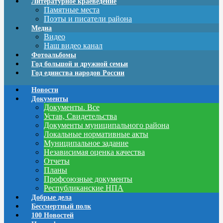
Литературное краеведение
Памятные места
Поэты и писатели района
Медиа
Видео
Наш видео канал
Фотоальбомы
Год большой и дружной семьи
Год единства народов России
Новости
Документы
Документы. Все
Устав, Свидетельства
Документы муниципального района
Локальные нормативные акты
Муниципальное задание
Независимая оценка качества
Отчеты
Планы
Профсоюзные документы
Республиканские НПА
Добрые дела
Бессмертный полк
100 Новостей