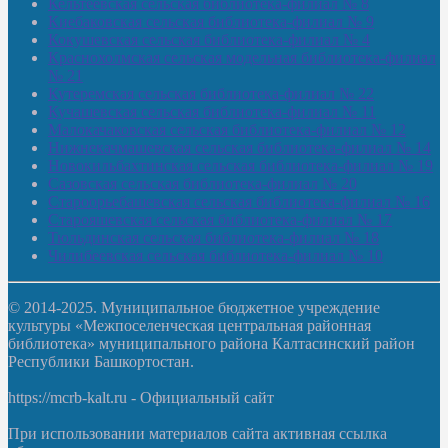
Кельтеевская сельская библиотека-филиал № 8
Киебаковская сельская библиотека-филиал № 9
Кокушевская сельская библиотека-филиал № 4
Краснохолмская сельская модельная библиотека-филиал
№ 21
Кутеремская сельская библиотека-филиал № 22
Кучашевская сельская библиотека-филиал № 11
Малокачаковская сельская библиотека-филиал № 12
Нижнекачмашевская сельская библиотека-филиал № 14
Новокильбахтинская сельская библиотека-филиал № 19
Сазовская сельская библиотека-филиал № 20
Староорьебашевская сельская библиотека-филиал № 16
Старояшевская сельская библиотека-филиал № 17
Тюльдинская сельская библиотека-филиал № 18
Чилибеевская сельская библиотека-филиал № 10
© 2014-2025. Муниципальное бюджетное учреждение
культуры «Межпоселенческая центральная районная
библиотека» муниципального района Калтасинский район
Республики Башкортостан.
https://mcrb-kalt.ru - Официальный сайт
При использовании материалов сайта активная ссылка