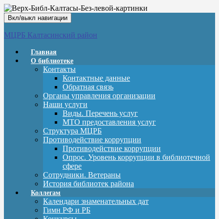
Вкл/выкл навигации
МЦРБ Калтасинский район
Главная
О библиотеке
Контакты
Контактные данные
Обратная связь
Органы управления организации
Наши услуги
Виды. Перечень услуг
МТО предоставления услуг
Структура МЦРБ
Противодействие коррупции
Противодействие коррупции
Опрос. Уровень коррупции в библиотечной
сфере
Сотрудники. Ветераны
История библиотек района
Коллегам
Календари знаменательных дат
Гимн РФ и РБ
Конкурсы