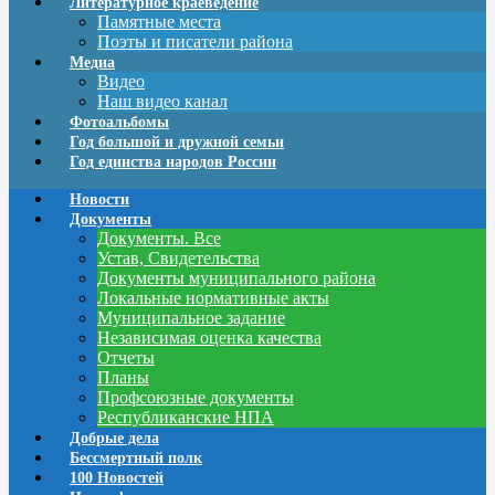
Литературное краеведение
Памятные места
Поэты и писатели района
Медиа
Видео
Наш видео канал
Фотоальбомы
Год большой и дружной семьи
Год единства народов России
Новости
Документы
Документы. Все
Устав, Свидетельства
Документы муниципального района
Локальные нормативные акты
Муниципальное задание
Независимая оценка качества
Отчеты
Планы
Профсоюзные документы
Республиканские НПА
Добрые дела
Бессмертный полк
100 Новостей