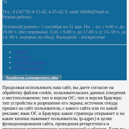
74
Тел.: 8 (34779) 4-15-42; 4-25-42; E–mail: kltbibl@mail.ru
Режим работы:
Основной режим с 1 сентября по 31 мая. Пн. – пт. с 9-00 ч. до
19-00 ч. (без перерыва). Суб. с 9-00 ч. до 17-00 ч. (с 13- 00 ч. до
14- 00 ч. перерыв на обед). Выходной – воскресенье
Домой
Новости
Документы. Все
Мы в соцсетях
Разработчик и администратор сайта
Продолжая использовать наш сайт, вы даете согласие на
обработку файлов cookie, пользовательских данных (сведения
о местоположении; тип и версия ОС; тип и версия Браузера;
тип устройства и разрешение его экрана; источник откуда
пришел на сайт пользователь; с какого сайта или по какой
рекламе; язык ОС и Браузера; какие страницы открывает и на
какие кнопки нажимает пользователь; ip-адрес) в целях
функционирования сайта, проведения ретаргетинга и
проведения статистических исследований и обзоров. Если вы