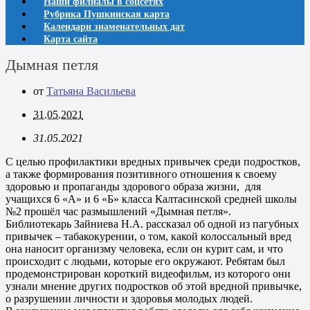
Наши филиалы в соцсетях
Рубрика Пушкинская карта
Календари знаменательных дат
Карта сайта
Дымная петля
от
Татьяна Васильева
31.05.2021
31.05.2021
С целью профилактики вредных привычек среди подростков,
а также формирования позитивного отношения к своему
здоровью и пропаганды здорового образа жизни, для
учащихся 6 «А» и 6 «Б» класса Калтасинской средней школы
№2 прошёл час размышлений «Дымная петля».
Библиотекарь Зайниева Н.А. рассказал об одной из пагубных
привычек – табакокурении, о том, какой колоссальный вред
она наносит организму человека, если он курит сам, и что
происходит с людьми, которые его окружают. Ребятам был
продемонстрирован короткий видеофильм, из которого они
узнали мнение других подростков об этой вредной привычке,
о разрушении личности и здоровья молодых людей.