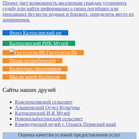
Фонд Калтасинский рн
Калтасинский РИК Музей
Госуслуги РБ
Права потребителей
Календарь праздников
Мы на карте Калтасов
Сайты наших друзей
Краснохолмский сельсовет
Альшеевский Отдел Культуры
Калтасинский И-К Музей
Новокильбахтинский сельсовет
Краеведческий музей г. Оханск Пермский край
Оценка качества условий предоставления услуг