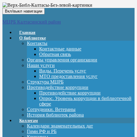
Вкл/выкл навигации
МЦРБ Калтасинский район
Главная
О библиотеке
Контакты
Контактные данные
Обратная связь
Органы управления организации
Наши услуги
Виды. Перечень услуг
МТО предоставления услуг
Структура МЦРБ
Противодействие коррупции
Противодействие коррупции
Опрос. Уровень коррупции в библиотечной
сфере
Сотрудники. Ветераны
История библиотек района
Коллегам
Календари знаменательных дат
Гимн РФ и РБ
Конкурсы