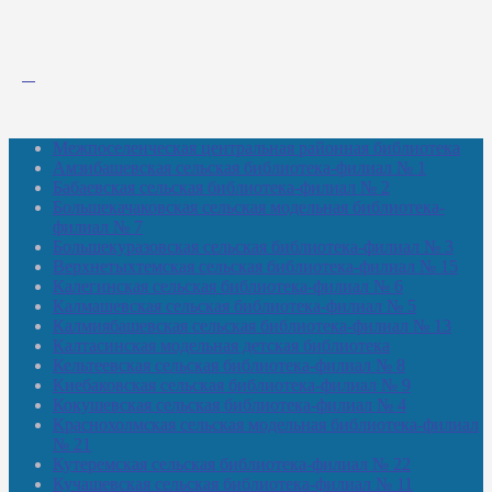
Межпоселенческая центральная районная библиотека
Амзибашевская сельская библиотека-филиал № 1
Бабаевская сельская библиотека-филиал № 2
Большекачаковская сельская модельная библиотека-
филиал № 7
Большекуразовская сельская библиотека-филиал № 3
Верхнетыхтемская сельская библиотека-филиал № 15
Калегинская сельская библиотека-филиал № 6
Калмашевская сельская библиотека-филиал № 5
Калмиябашевская сельская библиотека-филиал № 13
Калтасинская модельная детская библиотека
Кельтеевская сельская библиотека-филиал № 8
Киебаковская сельская библиотека-филиал № 9
Кокушевская сельская библиотека-филиал № 4
Краснохолмская сельская модельная библиотека-филиал
№ 21
Кутеремская сельская библиотека-филиал № 22
Кучашевская сельская библиотека-филиал № 11