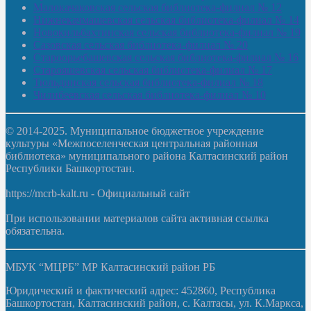
Малокачаковская сельская библиотека-филиал № 12
Нижнекачмашевская сельская библиотека-филиал № 14
Новокильбахтинская сельская библиотека-филиал № 19
Сазовская сельская библиотека-филиал № 20
Староорьебашевская сельская библиотека-филиал № 16
Старояшевская сельская библиотека-филиал № 17
Тюльдинская сельская библиотека-филиал № 18
Чилибеевская сельская библиотека-филиал № 10
© 2014-2025. Муниципальное бюджетное учреждение
культуры «Межпоселенческая центральная районная
библиотека» муниципального района Калтасинский район
Республики Башкортостан.
https://mcrb-kalt.ru - Официальный сайт
При использовании материалов сайта активная ссылка
обязательна.
МБУК “МЦРБ” МР Калтасинский район РБ
Юридический и фактический адрес: 452860, Республика
Башкортостан, Калтасинский район, с. Калтасы, ул. К.Маркса,