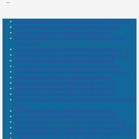
Межпоселенческая центральная районная библиотека
Амзибашевская сельская библиотека-филиал № 1
Бабаевская сельская библиотека-филиал № 2
Большекачаковская сельская модельная библиотека-
филиал № 7
Большекуразовская сельская библиотека-филиал № 3
Верхнетыхтемская сельская библиотека-филиал № 15
Калегинская сельская библиотека-филиал № 6
Калмашевская сельская библиотека-филиал № 5
Калмиябашевская сельская библиотека-филиал № 13
Калтасинская модельная детская библиотека
Кельтеевская сельская библиотека-филиал № 8
Киебаковская сельская библиотека-филиал № 9
Кокушевская сельская библиотека-филиал № 4
Краснохолмская сельская модельная библиотека-филиал
№ 21
Кутеремская сельская библиотека-филиал № 22
Кучашевская сельская библиотека-филиал № 11
Малокачаковская сельская библиотека-филиал № 12
Нижнекачмашевская сельская библиотека-филиал № 14
Новокильбахтинская сельская библиотека-филиал № 19
Сазовская сельская библиотека-филиал № 20