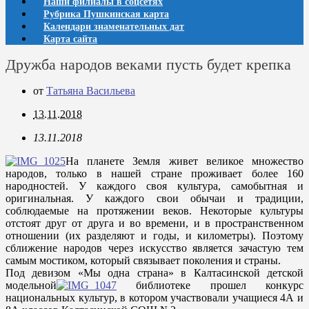
Наши филиалы в соцсетях
Рубрика Пушкинская карта
Календари знаменательных дат
Карта сайта
Дружба народов веками пусть будет крепка
от
Татьяна Васильева
13.11.2018
13.11.2018
На планете Земля живет великое множество
народов, только в нашей стране проживает более 160
народностей. У каждого своя культура, самобытная и
оригинальная. У каждого свои обычаи и традиции,
соблюдаемые на протяжении веков. Некоторые культуры
отстоят друг от друга и во времени, и в пространственном
отношении (их разделяют и годы, и километры). Поэтому
сближение народов через искусство является зачастую тем
самым мостиком, который связывает поколения и страны.
Под девизом «Мы одна страна» в Калтасинской детской
модельной
библиотеке прошел конкурс
национальных культур, в котором участвовали учащиеся 4А и