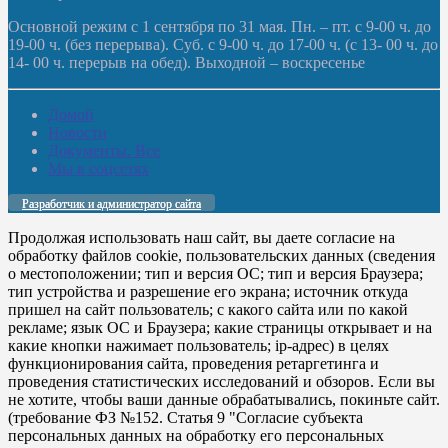
Основной режим с 1 сентября по 31 мая. Пн. – пт. с 9-00 ч. до
19-00 ч. (без перерыва). Суб. с 9-00 ч. до 17-00 ч. (с 13- 00 ч. до
14- 00 ч. перерыв на обед). Выходной – воскресенье
Домой
Новости
Документы. Все
Мы в соцсетях
Разработчик и администратор сайта
Продолжая использовать наш сайт, вы даете согласие на
обработку файлов cookie, пользовательских данных (сведения
о местоположении; тип и версия ОС; тип и версия Браузера;
тип устройства и разрешение его экрана; источник откуда
пришел на сайт пользователь; с какого сайта или по какой
рекламе; язык ОС и Браузера; какие страницы открывает и на
какие кнопки нажимает пользователь; ip-адрес) в целях
функционирования сайта, проведения ретаргетинга и
проведения статистических исследований и обзоров. Если вы
не хотите, чтобы ваши данные обрабатывались, покиньте сайт.
(требование ФЗ №152. Статья 9 "Согласие субъекта
персональных данных на обработку его персональных