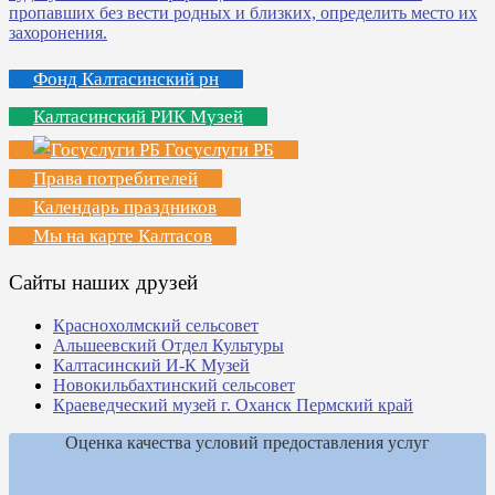
Фонд Калтасинский рн
Калтасинский РИК Музей
Госуслуги РБ
Права потребителей
Календарь праздников
Мы на карте Калтасов
Сайты наших друзей
Краснохолмский сельсовет
Альшеевский Отдел Культуры
Калтасинский И-К Музей
Новокильбахтинский сельсовет
Краеведческий музей г. Оханск Пермский край
Оценка качества условий предоставления услуг