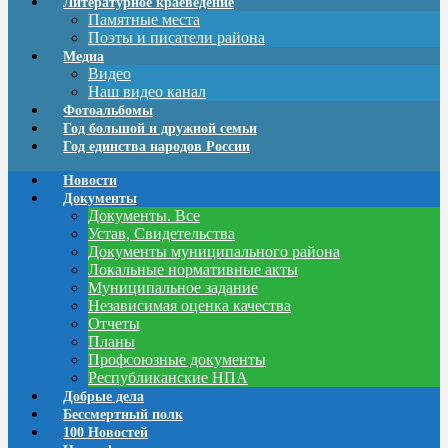
Литературное краеведение
Памятные места
Поэты и писатели района
Медиа
Видео
Наш видео канал
Фотоальбомы
Год большой и дружной семьи
Год единства народов России
Новости
Документы
Документы. Все
Устав, Свидетельства
Документы муниципального района
Локальные нормативные акты
Муниципальное задание
Независимая оценка качества
Отчеты
Планы
Профсоюзные документы
Республиканские НПА
Добрые дела
Бессмертный полк
100 Новостей