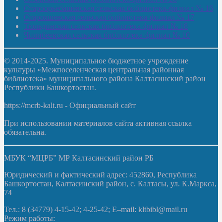
Староорьебашевская сельская библиотека-филиал № 16
Старояшевская сельская библиотека-филиал № 17
Тюльдинская сельская библиотека-филиал № 18
Чилибеевская сельская библиотека-филиал № 10
© 2014-2025. Муниципальное бюджетное учреждение
культуры «Межпоселенческая центральная районная
библиотека» муниципального района Калтасинский район
Республики Башкортостан.
https://mcrb-kalt.ru - Официальный сайт
При использовании материалов сайта активная ссылка
обязательна.
МБУК “МЦРБ” МР Калтасинский район РБ
Юридический и фактический адрес: 452860, Республика
Башкортостан, Калтасинский район, с. Калтасы, ул. К.Маркса,
74
Тел.: 8 (34779) 4-15-42; 4-25-42; E–mail: kltbibl@mail.ru
Режим работы: