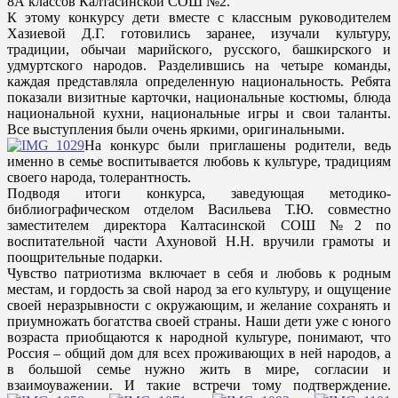
8А классов Калтасинской СОШ №2.
К этому конкурсу дети вместе с классным руководителем
Хазиевой Д.Г. готовились заранее, изучали культуру,
традиции, обычаи марийского, русского, башкирского и
удмуртского народов. Разделившись на четыре команды,
каждая представляла определенную национальность. Ребята
показали визитные карточки, национальные костюмы, блюда
национальной кухни, национальные игры и свои таланты.
Все выступления были очень яркими, оригинальными.
На конкурс были приглашены родители, ведь
именно в семье воспитывается любовь к культуре, традициям
своего народа, толерантность.
Подводя итоги конкурса, заведующая методико-
библиографическом отделом Васильева Т.Ю. совместно
заместителем директора Калтасинской СОШ №2 по
воспитательной части Ахуновой Н.Н. вручили грамоты и
поощрительные подарки.
Чувство патриотизма включает в себя и любовь к родным
местам, и гордость за свой народ за его культуру, и ощущение
своей неразрывности с окружающим, и желание сохранять и
приумножать богатства своей страны. Наши дети уже с юного
возраста приобщаются к народной культуре, понимают, что
Россия – общий дом для всех проживающих в ней народов, а
в большой семье нужно жить в мире, согласии и
взаимоуважении. И такие встречи тому подтверждение.