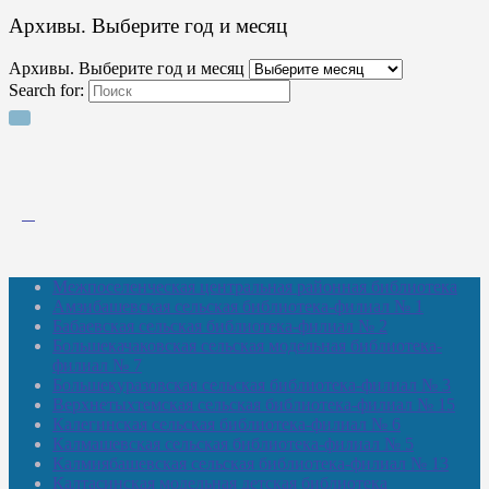
Архивы. Выберите год и месяц
Архивы. Выберите год и месяц
Search for:
Межпоселенческая центральная районная библиотека
Амзибашевская сельская библиотека-филиал № 1
Бабаевская сельская библиотека-филиал № 2
Большекачаковская сельская модельная библиотека-
филиал № 7
Большекуразовская сельская библиотека-филиал № 3
Верхнетыхтемская сельская библиотека-филиал № 15
Калегинская сельская библиотека-филиал № 6
Калмашевская сельская библиотека-филиал № 5
Калмиябашевская сельская библиотека-филиал № 13
Калтасинская модельная детская библиотека