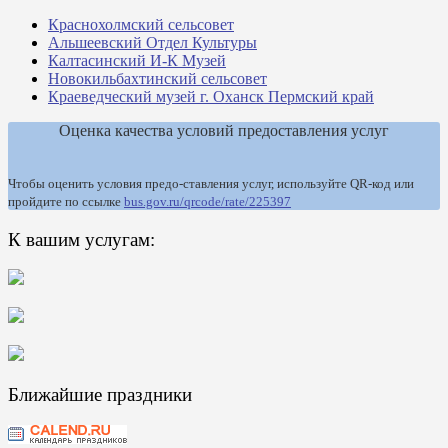
Краснохолмский сельсовет
Альшеевский Отдел Культуры
Калтасинский И-К Музей
Новокильбахтинский сельсовет
Краеведческий музей г. Оханск Пермский край
Оценка качества условий предоставления услуг
Чтобы оценить условия предо-ставления услуг, используйте QR-код или
пройдите по ссылке
bus.gov.ru/qrcode/rate/225397
К вашим услугам:
Ближайшие праздники