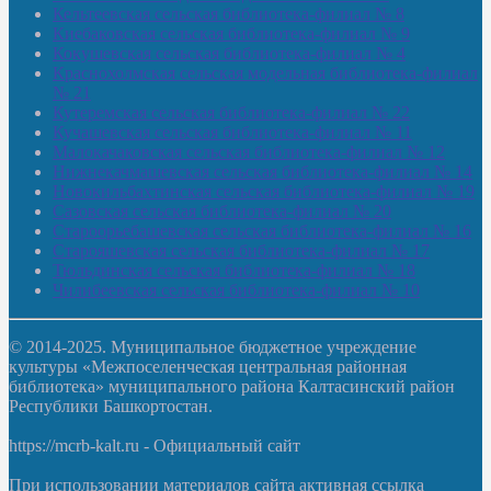
Кельтеевская сельская библиотека-филиал № 8
Киебаковская сельская библиотека-филиал № 9
Кокушевская сельская библиотека-филиал № 4
Краснохолмская сельская модельная библиотека-филиал
№ 21
Кутеремская сельская библиотека-филиал № 22
Кучашевская сельская библиотека-филиал № 11
Малокачаковская сельская библиотека-филиал № 12
Нижнекачмашевская сельская библиотека-филиал № 14
Новокильбахтинская сельская библиотека-филиал № 19
Сазовская сельская библиотека-филиал № 20
Староорьебашевская сельская библиотека-филиал № 16
Старояшевская сельская библиотека-филиал № 17
Тюльдинская сельская библиотека-филиал № 18
Чилибеевская сельская библиотека-филиал № 10
© 2014-2025. Муниципальное бюджетное учреждение
культуры «Межпоселенческая центральная районная
библиотека» муниципального района Калтасинский район
Республики Башкортостан.
https://mcrb-kalt.ru - Официальный сайт
При использовании материалов сайта активная ссылка