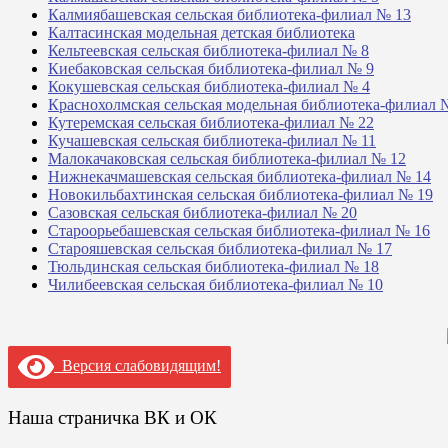
Калмиябашевская сельская библиотека-филиал № 13
Калтасинская модельная детская библиотека
Кельтеевская сельская библиотека-филиал № 8
Киебаковская сельская библиотека-филиал № 9
Кокушевская сельская библиотека-филиал № 4
Краснохолмская сельская модельная библиотека-филиал 
Кутеремская сельская библиотека-филиал № 22
Кучашевская сельская библиотека-филиал № 11
Малокачаковская сельская библиотека-филиал № 12
Нижнекачмашевская сельская библиотека-филиал № 14
Новокильбахтинская сельская библиотека-филиал № 19
Сазовская сельская библиотека-филиал № 20
Староорьебашевская сельская библиотека-филиал № 16
Старояшевская сельская библиотека-филиал № 17
Тюльдинская сельская библиотека-филиал № 18
Чилибеевская сельская библиотека-филиал № 10
Версия слабовидящим!
Наша страничка ВК и ОК