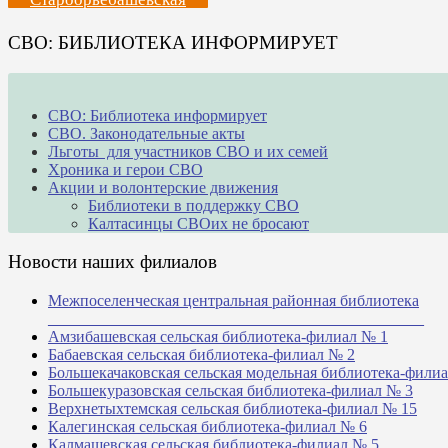
СВО: БИБЛИОТЕКА ИНФОРМИРУЕТ
СВО: Библиотека информирует
СВО. Законодательные акты
Льготы для участников СВО и их семей
Хроника и герои СВО
Акции и волонтерские движения
Библиотеки в поддержку СВО
Калтасинцы СВОих не бросают
Новости наших филиалов
Межпоселенческая центральная районная библиотека
_______________________________________________
Амзибашевская сельская библиотека-филиал № 1
Бабаевская сельская библиотека-филиал № 2
Большекачаковская сельская модельная библиотека-фили
Большекуразовская сельская библиотека-филиал № 3
Верхнетыхтемская сельская библиотека-филиал № 15
Калегинская сельская библиотека-филиал № 6
Калмашевская сельская библиотека-филиал № 5