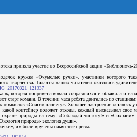
лиотека приняла участие во Всероссийской акции «Библионочь-
поделок кружка «Очумелые ручки», участники которого так
ого творчества. Таланты наших читателей оказались удивитель
арь, которая поприветствовала собравшихся и объявила о нач
от старт команд. В течении часа ребята двигались по станциям
ых помыслов «Спасем планету». Хорошее настроение осталось у
 в какой контейнер положат отходы, каждый высказывал свое 
по охране природы на тему: «Соблюдай чистоту!» и «Сохраним
«Экология природы- экология души».
бочки», им были вручены памятные призы.