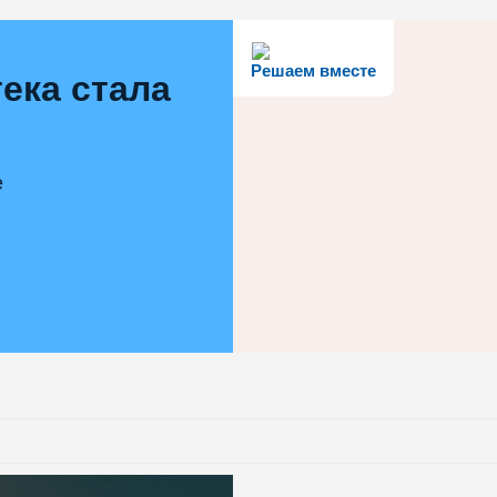
Решаем вместе
ека стала
е