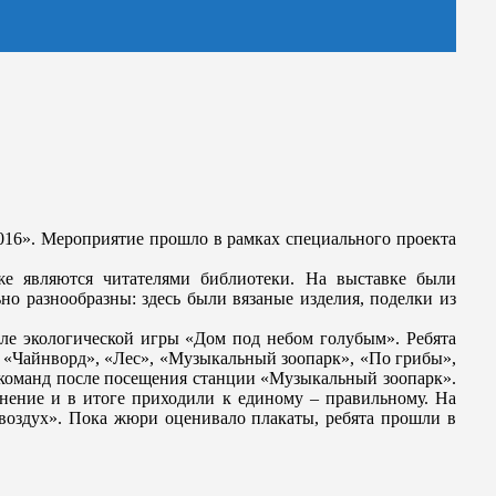
2016». Мероприятие прошло в рамках специального проекта
же являются читателями библиотеки. На выставке были
но разнообразны: здесь были вязаные изделия, поделки из
але экологической игры «Дом под небом голубым». Ребята
: «Чайнворд», «Лес», «Музыкальный зоопарк», «По грибы»,
 команд после посещения станции «Музыкальный зоопарк».
мнение и в итоге приходили к единому – правильному. На
 воздух». Пока жюри оценивало плакаты, ребята прошли в