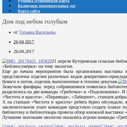
Рубрика Пушкинская карта
Календари знаменательных дат
Карта сайта
Дом под небом голубым
от
Татьяна Васильева
26.04.2017
26.04.2017
21 апреля Кутеремская сельская биб
«Библиосумерки» на тему экологии.
Еще до начала мероприятия была организована выставка 
представлены изделия различных видов декоративно-прикладн
бумаги и ниток, изделия, выполненные в технике декупаж.
Зазвучали фанфары, перед собравшимися появилась библиотек
разделились на две команды «Грибочки» и «Подснежники». И в
«Чистота и красота», «Пирамида», «Лабиринт», станция добр
А на станции «Чистота и красота» ребята бурно обсуждали,
заключительном этапе командам предстояло создать плакат 
библиотеку и библиотекарь провела обзор книжной выставки 
Лучшими знатоками экологии оказались игроки команды «Гри