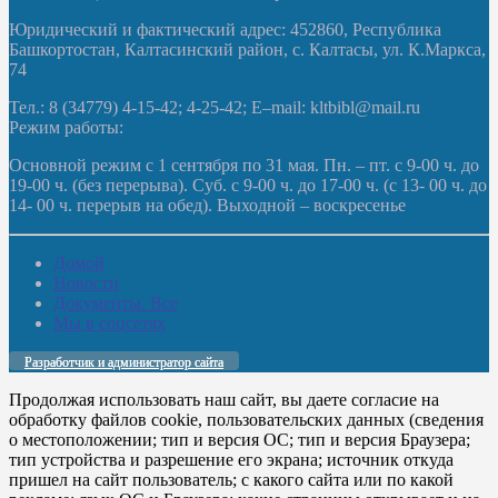
Юридический и фактический адрес: 452860, Республика
Башкортостан, Калтасинский район, с. Калтасы, ул. К.Маркса,
74
Тел.: 8 (34779) 4-15-42; 4-25-42; E–mail: kltbibl@mail.ru
Режим работы:
Основной режим с 1 сентября по 31 мая. Пн. – пт. с 9-00 ч. до
19-00 ч. (без перерыва). Суб. с 9-00 ч. до 17-00 ч. (с 13- 00 ч. до
14- 00 ч. перерыв на обед). Выходной – воскресенье
Домой
Новости
Документы. Все
Мы в соцсетях
Разработчик и администратор сайта
Продолжая использовать наш сайт, вы даете согласие на
обработку файлов cookie, пользовательских данных (сведения
о местоположении; тип и версия ОС; тип и версия Браузера;
тип устройства и разрешение его экрана; источник откуда
пришел на сайт пользователь; с какого сайта или по какой