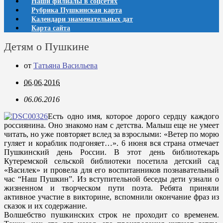
Наши филиалы в соцсетях
Рубрика Пушкинская карта
Календари знаменательных дат
Карта сайта
Детям о Пушкине
от
Татьяна Васильева
06.06.2016
06.06.2016
Есть одно имя, которое дорого сердцу каждого
россиянина. Оно знакомо нам с детства. Малыш еще не умеет
читать, но уже повторяет вслед за взрослыми: «Ветер по морю
гуляет и кораблик подгоняет…». 6 июня вся страна отмечает
Пушкинский день России. В этот день библиотекарь
Кутеремской сельской библиотеки посетила детский сад
«Василек» и провела для его воспитанников познавательный
час “Наш Пушкин”. Из вступительной беседы дети узнали о
жизненном и творческом пути поэта. Ребята приняли
активное участие в викторине, вспомнили окончание фраз из
сказок и их содержание.
Волшебство пушкинских строк не проходит со временем.