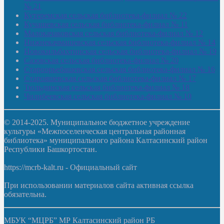
№ 21
Кутеремская сельская библиотека-филиал № 22
Кучашевская сельская библиотека-филиал № 11
Малокачаковская сельская библиотека-филиал № 12
Нижнекачмашевская сельская библиотека-филиал № 14
Новокильбахтинская сельская библиотека-филиал № 19
Сазовская сельская библиотека-филиал № 20
Староорьебашевская сельская библиотека-филиал № 16
Старояшевская сельская библиотека-филиал № 17
Тюльдинская сельская библиотека-филиал № 18
Чилибеевская сельская библиотека-филиал № 10
© 2014-2025. Муниципальное бюджетное учреждение
культуры «Межпоселенческая центральная районная
библиотека» муниципального района Калтасинский район
Республики Башкортостан.
https://mcrb-kalt.ru - Официальный сайт
При использовании материалов сайта активная ссылка
обязательна.
МБУК “МЦРБ” МР Калтасинский район РБ