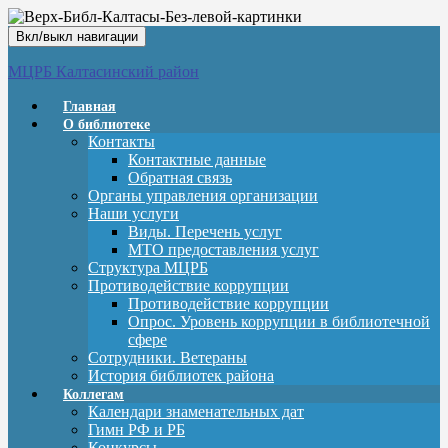
Вкл/выкл навигации
МЦРБ Калтасинский район
Главная
О библиотеке
Контакты
Контактные данные
Обратная связь
Органы управления организации
Наши услуги
Виды. Перечень услуг
МТО предоставления услуг
Структура МЦРБ
Противодействие коррупции
Противодействие коррупции
Опрос. Уровень коррупции в библиотечной
сфере
Сотрудники. Ветераны
История библиотек района
Коллегам
Календари знаменательных дат
Гимн РФ и РБ
Конкурсы