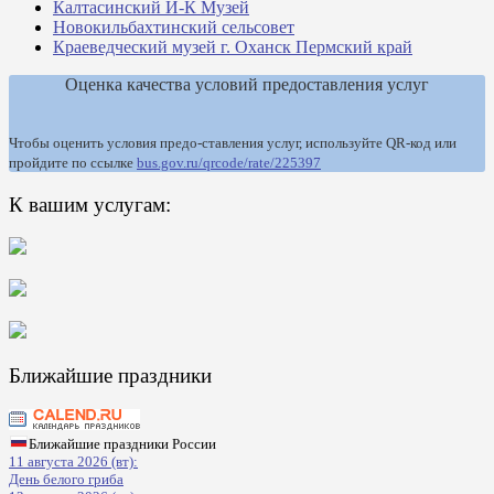
Калтасинский И-К Музей
Новокильбахтинский сельсовет
Краеведческий музей г. Оханск Пермский край
Оценка качества условий предоставления услуг
Чтобы оценить условия предо-ставления услуг, используйте QR-код или
пройдите по ссылке
bus.gov.ru/qrcode/rate/225397
К вашим услугам:
Ближайшие праздники
Ближайшие праздники России
11 августа 2026 (вт):
День белого гриба