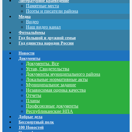
Литературное краеведение
Памятные места
Поэты и писатели района
Медиа
Видео
Наш видео канал
Фотоальбомы
Год большой и дружной семьи
Год единства народов России
Новости
Документы
Документы. Все
Устав, Свидетельства
Документы муниципального района
Локальные нормативные акты
Муниципальное задание
Независимая оценка качества
Отчеты
Планы
Профсоюзные документы
Республиканские НПА
Добрые дела
Бессмертный полк
100 Новостей