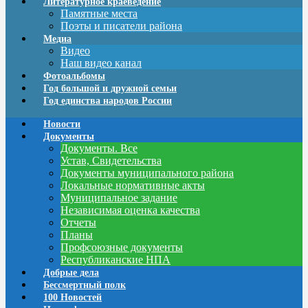
Литературное краеведение
Памятные места
Поэты и писатели района
Медиа
Видео
Наш видео канал
Фотоальбомы
Год большой и дружной семьи
Год единства народов России
Новости
Документы
Документы. Все
Устав, Свидетельства
Документы муниципального района
Локальные нормативные акты
Муниципальное задание
Независимая оценка качества
Отчеты
Планы
Профсоюзные документы
Республиканские НПА
Добрые дела
Бессмертный полк
100 Новостей