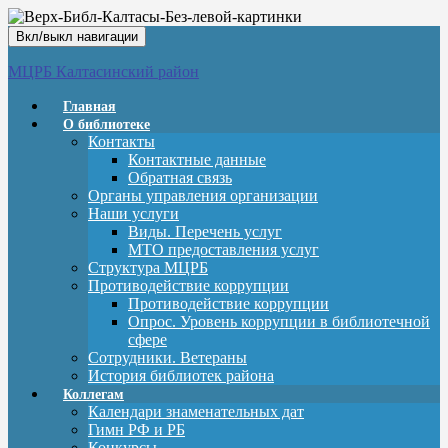
Вкл/выкл навигации
МЦРБ Калтасинский район
Главная
О библиотеке
Контакты
Контактные данные
Обратная связь
Органы управления организации
Наши услуги
Виды. Перечень услуг
МТО предоставления услуг
Структура МЦРБ
Противодействие коррупции
Противодействие коррупции
Опрос. Уровень коррупции в библиотечной
сфере
Сотрудники. Ветераны
История библиотек района
Коллегам
Календари знаменательных дат
Гимн РФ и РБ
Конкурсы