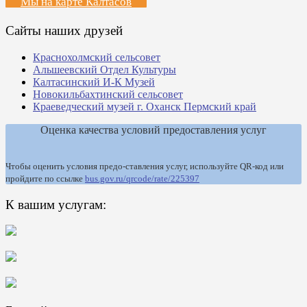
Мы на карте Калтасов
Сайты наших друзей
Краснохолмский сельсовет
Альшеевский Отдел Культуры
Калтасинский И-К Музей
Новокильбахтинский сельсовет
Краеведческий музей г. Оханск Пермский край
Оценка качества условий предоставления услуг
Чтобы оценить условия предо-ставления услуг, используйте QR-код или
пройдите по ссылке
bus.gov.ru/qrcode/rate/225397
К вашим услугам: