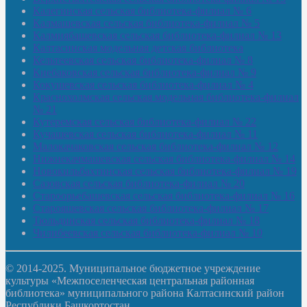
Калегинская сельская библиотека-филиал № 6
Калмашевская сельская библиотека-филиал № 5
Калмиябашевская сельская библиотека-филиал № 13
Калтасинская модельная детская библиотека
Кельтеевская сельская библиотека-филиал № 8
Киебаковская сельская библиотека-филиал № 9
Кокушевская сельская библиотека-филиал № 4
Краснохолмская сельская модельная библиотека-филиал
№ 21
Кутеремская сельская библиотека-филиал № 22
Кучашевская сельская библиотека-филиал № 11
Малокачаковская сельская библиотека-филиал № 12
Нижнекачмашевская сельская библиотека-филиал № 14
Новокильбахтинская сельская библиотека-филиал № 19
Сазовская сельская библиотека-филиал № 20
Староорьебашевская сельская библиотека-филиал № 16
Старояшевская сельская библиотека-филиал № 17
Тюльдинская сельская библиотека-филиал № 18
Чилибеевская сельская библиотека-филиал № 10
© 2014-2025. Муниципальное бюджетное учреждение
культуры «Межпоселенческая центральная районная
библиотека» муниципального района Калтасинский район
Республики Башкортостан.