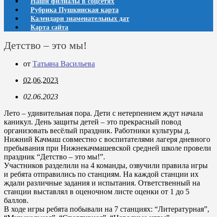
Наши филиалы в соцсетях
Рубрика Пушкинская карта
Календари знаменательных дат
Карта сайта
Детство – это мы!
от
Татьяна Васильева
02.06.2023
02.06.2023
Лето – удивительная пора. Дети с нетерпением ждут начала
каникул. День защиты детей – это прекрасный повод
организовать весёлый праздник. Работники культуры д.
Нижний Качмаш совместно с воспитателями лагеря дневного
пребывания при Нижнекачмашевской средней школе провели
праздник “Детство – это мы!”.
Участников разделили на 4 команды, озвучили правила игры
и ребята отправились по станциям. На каждой станции их
ждали различные задания и испытания. Ответственный на
станции выставлял в оценочном листе оценки от 1 до 5
баллов.
В ходе игры ребята побывали на 7 станциях: “Литературная”,