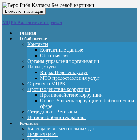
Вкл/выкл навигации
МЦРБ Калтасинский район
Главная
О библиотеке
Контакты
Контактные данные
Обратная связь
Органы управления организации
Наши услуги
Виды. Перечень услуг
МТО предоставления услуг
Структура МЦРБ
Противодействие коррупции
Противодействие коррупции
Опрос. Уровень коррупции в библиотечной
сфере
Сотрудники. Ветераны
История библиотек района
Коллегам
Календари знаменательных дат
Гимн РФ и РБ
Конкурсы