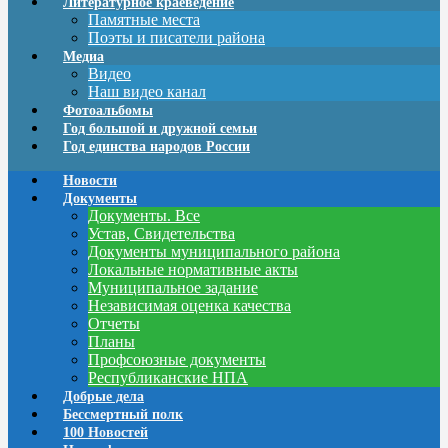
Литературное краеведение
Памятные места
Поэты и писатели района
Медиа
Видео
Наш видео канал
Фотоальбомы
Год большой и дружной семьи
Год единства народов России
Новости
Документы
Документы. Все
Устав, Свидетельства
Документы муниципального района
Локальные нормативные акты
Муниципальное задание
Независимая оценка качества
Отчеты
Планы
Профсоюзные документы
Республиканские НПА
Добрые дела
Бессмертный полк
100 Новостей