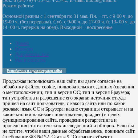
Тел.: 8 (34779) 4-15-42; 4-25-42; E–mail: kltbibl@mail.ru
Режим работы:
Основной режим с 1 сентября по 31 мая. Пн. – пт. с 9-00 ч. до
19-00 ч. (без перерыва). Суб. с 9-00 ч. до 17-00 ч. (с 13- 00 ч. до
14- 00 ч. перерыв на обед). Выходной – воскресенье
Домой
Новости
Документы. Все
Мы в соцсетях
Разработчик и администратор сайта
Продолжая использовать наш сайт, вы даете согласие на
обработку файлов cookie, пользовательских данных (сведения
о местоположении; тип и версия ОС; тип и версия Браузера;
тип устройства и разрешение его экрана; источник откуда
пришел на сайт пользователь; с какого сайта или по какой
рекламе; язык ОС и Браузера; какие страницы открывает и на
какие кнопки нажимает пользователь; ip-адрес) в целях
функционирования сайта, проведения ретаргетинга и
проведения статистических исследований и обзоров. Если вы
не хотите, чтобы ваши данные обрабатывались, покиньте сайт.
(требование ФЗ №152. Статья 9 "Согласие субъекта