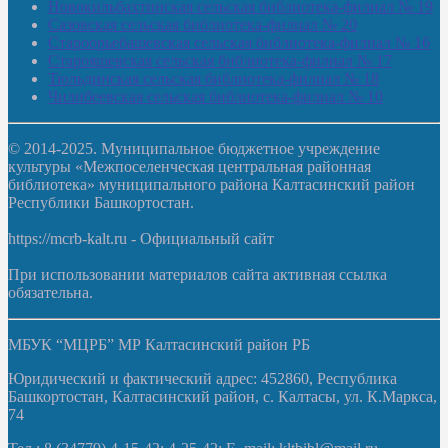
Новокильбахтинская сельская библиотека-филиал № 19
Сазовская сельская библиотека-филиал № 20
Староорьебашевская сельская библиотека-филиал № 16
Старояшевская сельская библиотека-филиал № 17
Тюльдинская сельская библиотека-филиал № 18
Чилибеевская сельская библиотека-филиал № 10
© 2014-2025. Муниципальное бюджетное учреждение
культуры «Межпоселенческая центральная районная
библиотека» муниципального района Калтасинский район
Республики Башкортостан.
https://mcrb-kalt.ru - Официальный сайт
При использовании материалов сайта активная ссылка
обязательна.
МБУК “МЦРБ” МР Калтасинский район РБ
Юридический и фактический адрес: 452860, Республика
Башкортостан, Калтасинский район, с. Калтасы, ул. К.Маркса,
74