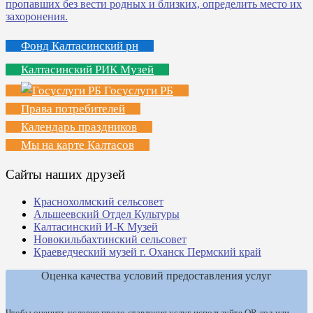
Фонд Калтасинский рн
Калтасинский РИК Музей
Госуслуги РБ
Права потребителей
Календарь праздников
Мы на карте Калтасов
Сайты наших друзей
Краснохолмский сельсовет
Альшеевский Отдел Культуры
Калтасинский И-К Музей
Новокильбахтинский сельсовет
Краеведческий музей г. Оханск Пермский край
Оценка качества условий предоставления услуг
Чтобы оценить условия предо-ставления услуг, используйте QR-код или