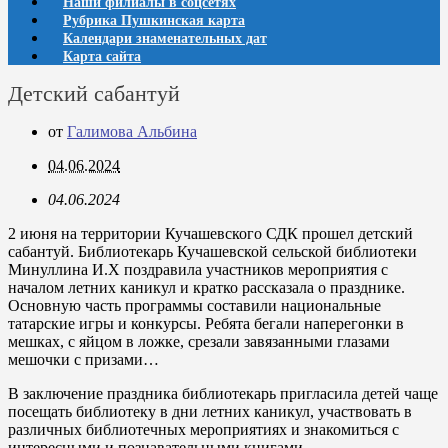
Наши филиалы в соцсетях
Рубрика Пушкинская карта
Календари знаменательных дат
Карта сайта
Детский сабантуй
от
Галимова Альбина
04.06.2024
04.06.2024
2 июня на территории Кучашевского СДК прошел детский
сабантуй. Библиотекарь Кучашевской сельской библиотеки
Минуллина И.Х поздравила участников мероприятия с
началом летних каникул и кратко рассказала о празднике.
Основную часть программы составили национальные
татарские игры и конкурсы. Ребята бегали наперегонки в
мешках, с яйцом в ложке, срезали завязанными глазами
мешочки с призами…
В заключение праздника библиотекарь пригласила детей чаще
посещать библиотеку в дни летних каникул, участвовать в
различных библиотечных мероприятиях и знакомиться с
интересными и познавательными книгами.