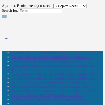
Архивы. Выберите год и месяц
Search for:
Межпоселенческая центральная районная библиотека
Амзибашевская сельская библиотека-филиал № 1
Бабаевская сельская библиотека-филиал № 2
Большекачаковская сельская модельная библиотека-
филиал № 7
Большекуразовская сельская библиотека-филиал № 3
Верхнетыхтемская сельская библиотека-филиал № 15
Калегинская сельская библиотека-филиал № 6
Калмашевская сельская библиотека-филиал № 5
Калмиябашевская сельская библиотека-филиал № 13
Калтасинская модельная детская библиотека
Кельтеевская сельская библиотека-филиал № 8
Киебаковская сельская библиотека-филиал № 9