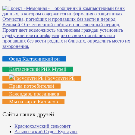
Фонд Калтасинский рн
Калтасинский РИК Музей
Госуслуги РБ
Права потребителей
Календарь праздников
Мы на карте Калтасов
Сайты наших друзей
Краснохолмский сельсовет
Альшеевский Отдел Культуры