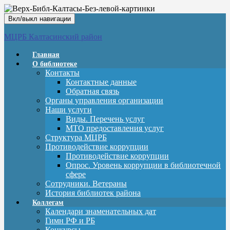
Вкл/выкл навигации
МЦРБ Калтасинский район
Главная
О библиотеке
Контакты
Контактные данные
Обратная связь
Органы управления организации
Наши услуги
Виды. Перечень услуг
МТО предоставления услуг
Структура МЦРБ
Противодействие коррупции
Противодействие коррупции
Опрос. Уровень коррупции в библиотечной
сфере
Сотрудники. Ветераны
История библиотек района
Коллегам
Календари знаменательных дат
Гимн РФ и РБ
Конкурсы