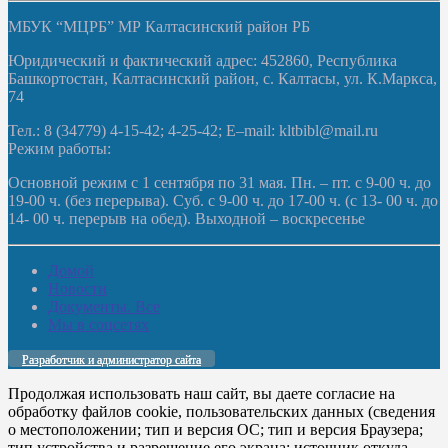
МБУК “МЦРБ” МР Калтасинский район РБ
Юридический и фактический адрес: 452860, Республика
Башкортостан, Калтасинский район, с. Калтасы, ул. К.Маркса,
74
Тел.: 8 (34779) 4-15-42; 4-25-42; E–mail: kltbibl@mail.ru
Режим работы:
Основной режим с 1 сентября по 31 мая. Пн. – пт. с 9-00 ч. до
19-00 ч. (без перерыва). Суб. с 9-00 ч. до 17-00 ч. (с 13- 00 ч. до
14- 00 ч. перерыв на обед). Выходной – воскресенье
Домой
Новости
Документы. Все
Мы в соцсетях
Разработчик и администратор сайта
Продолжая использовать наш сайт, вы даете согласие на
обработку файлов cookie, пользовательских данных (сведения
о местоположении; тип и версия ОС; тип и версия Браузера;
тип устройства и разрешение его экрана; источник откуда