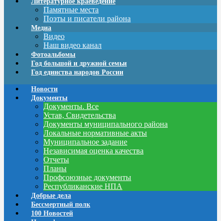
Литературное краеведение
Памятные места
Поэты и писатели района
Медиа
Видео
Наш видео канал
Фотоальбомы
Год большой и дружной семьи
Год единства народов России
Новости
Документы
Документы. Все
Устав, Свидетельства
Документы муниципального района
Локальные нормативные акты
Муниципальное задание
Независимая оценка качества
Отчеты
Планы
Профсоюзные документы
Республиканские НПА
Добрые дела
Бессмертный полк
100 Новостей