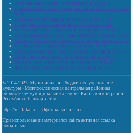
Кокушевская сельская библиотека-филиал № 4
Краснохолмская сельская модельная библиотека-филиал
№ 21
Кутеремская сельская библиотека-филиал № 22
Кучашевская сельская библиотека-филиал № 11
Малокачаковская сельская библиотека-филиал № 12
Нижнекачмашевская сельская библиотека-филиал № 14
Новокильбахтинская сельская библиотека-филиал № 19
Сазовская сельская библиотека-филиал № 20
Староорьебашевская сельская библиотека-филиал № 16
Старояшевская сельская библиотека-филиал № 17
Тюльдинская сельская библиотека-филиал № 18
Чилибеевская сельская библиотека-филиал № 10
© 2014-2025. Муниципальное бюджетное учреждение
культуры «Межпоселенческая центральная районная
библиотека» муниципального района Калтасинский район
Республики Башкортостан.
https://mcrb-kalt.ru - Официальный сайт
При использовании материалов сайта активная ссылка
обязательна.