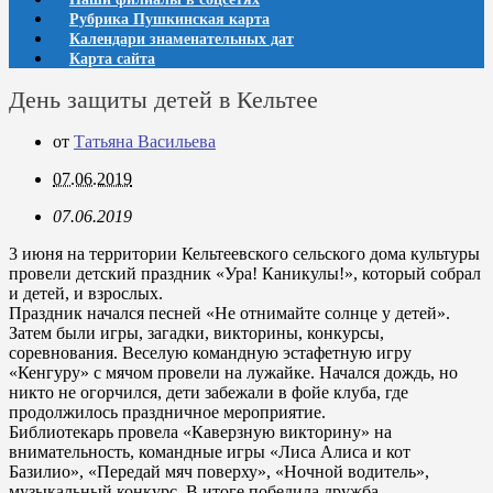
Рубрика Пушкинская карта
Календари знаменательных дат
Карта сайта
День защиты детей в Кельтее
от
Татьяна Васильева
07.06.2019
07.06.2019
3 июня на территории Кельтеевского сельского дома культуры
провели детский праздник «Ура! Каникулы!», который собрал
и детей, и взрослых.
Праздник начался песней «Не отнимайте солнце у детей».
Затем были игры, загадки, викторины, конкурсы,
соревнования. Веселую командную эстафетную игру
«Кенгуру» с мячом провели на лужайке. Начался дождь, но
никто не огорчился, дети забежали в фойе клуба, где
продолжилось праздничное мероприятие.
Библиотекарь провела «Каверзную викторину» на
внимательность, командные игры «Лиса Алиса и кот
Базилио», «Передай мяч поверху», «Ночной водитель»,
музыкальный конкурс. В итоге победила дружба.