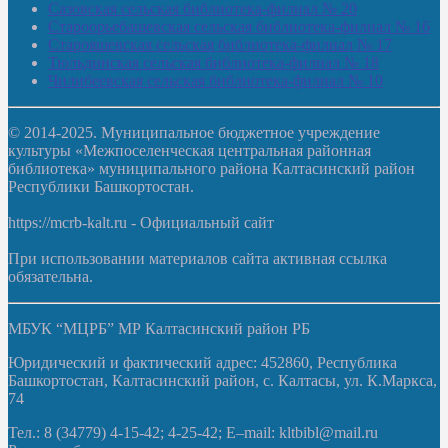
Сазовская сельская библиотека-филиал № 20
Староорьебашевская сельская библиотека-филиал № 16
Старояшевская сельская библиотека-филиал № 17
Тюльдинская сельская библиотека-филиал № 18
Чилибеевская сельская библиотека-филиал № 10
© 2014-2025. Муниципальное бюджетное учреждение
культуры «Межпоселенческая центральная районная
библиотека» муниципального района Калтасинский район
Республики Башкортостан.
https://mcrb-kalt.ru - Официальный сайт
При использовании материалов сайта активная ссылка
обязательна.
МБУК “МЦРБ” МР Калтасинский район РБ
Юридический и фактический адрес: 452860, Республика
Башкортостан, Калтасинский район, с. Калтасы, ул. К.Маркса,
74
Тел.: 8 (34779) 4-15-42; 4-25-42; E–mail: kltbibl@mail.ru