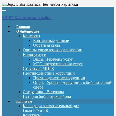
Вкл/
выкл
МЦРБ Калтасинский район
навигации
Главная
О библиотеке
Контакты
Контактные данные
Обратная связь
Органы управления организации
Наши услуги
Виды. Перечень услуг
МТО предоставления услуг
Структура МЦРБ
Противодействие коррупции
Противодействие коррупции
Опрос. Уровень коррупции в библиотечной
сфере
Сотрудники. Ветераны
История библиотек района
Коллегам
Календари знаменательных дат
Гимн РФ и РБ
Конкурсы