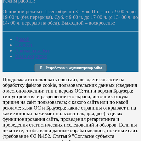
Режим работы:
Основной режим с 1 сентября по 31 мая. Пн. – пт. с 9-00 ч. до
19-00 ч. (без перерыва). Суб. с 9-00 ч. до 17-00 ч. (с 13- 00 ч. до
14- 00 ч. перерыв на обед). Выходной – воскресенье
Домой
Новости
Документы. Все
Мы в соцсетях
Разработчик и администратор сайта
Продолжая использовать наш сайт, вы даете согласие на
обработку файлов cookie, пользовательских данных (сведения
о местоположении; тип и версия ОС; тип и версия Браузера;
тип устройства и разрешение его экрана; источник откуда
пришел на сайт пользователь; с какого сайта или по какой
рекламе; язык ОС и Браузера; какие страницы открывает и на
какие кнопки нажимает пользователь; ip-адрес) в целях
функционирования сайта, проведения ретаргетинга и
проведения статистических исследований и обзоров. Если вы
не хотите, чтобы ваши данные обрабатывались, покиньте сайт.
(требование ФЗ №152. Статья 9 "Согласие субъекта