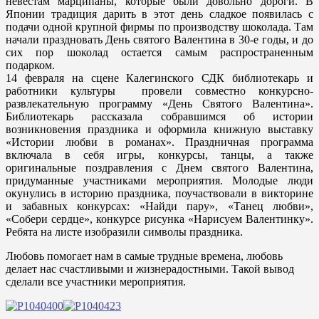
невестам марципаны, которые были довольно дороги. В
Японии традиция дарить в этот день сладкое появилась с
подачи одной крупной фирмы по производству шоколада. Там
начали праздновать День святого Валентина в 30-е годы, и до
сих пор шоколад остается самым распространенным
подарком.
14 февраля на сцене Калегинского СДК библиотекарь и
работники культуры провели совместно конкурсно-
развлекательную программу «День Святого Валентина».
Библиотекарь рассказала собравшимся об истории
возникновения праздника и оформила книжную выставку
«Истории любви в романах». Праздничная программа
включала в себя игры, конкурсы, танцы, а также
оригинальные поздравления с Днем святого Валентина,
придуманные участниками мероприятия. Молодые люди
окунулись в историю праздника, поучаствовали в викторине
и забавных конкурсах: «Найди пару», «Танец любви»,
«Собери сердце», конкурсе рисунка «Нарисуем Валентинку».
Ребята на листе изобразили символы праздника.
Любовь помогает нам в самые трудные времена, любовь
делает нас счастливыми и жизнерадостными. Такой вывод
сделали все участники мероприятия.