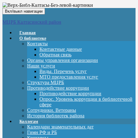
Вкл/выкл навигации
МЦРБ Калтасинский район
Главная
О библиотеке
Контакты
Контактные данные
Обратная связь
Органы управления организации
Наши услуги
Виды. Перечень услуг
МТО предоставления услуг
Структура МЦРБ
Противодействие коррупции
Противодействие коррупции
Опрос. Уровень коррупции в библиотечной
сфере
Сотрудники. Ветераны
История библиотек района
Коллегам
Календари знаменательных дат
Гимн РФ и РБ
Конкурсы