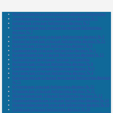
Межпоселенческая центральная районная библиотека
Амзибашевская сельская библиотека-филиал № 1
Бабаевская сельская библиотека-филиал № 2
Большекачаковская сельская модельная библиотека-
филиал № 7
Большекуразовская сельская библиотека-филиал № 3
Верхнетыхтемская сельская библиотека-филиал № 15
Калегинская сельская библиотека-филиал № 6
Калмашевская сельская библиотека-филиал № 5
Калмиябашевская сельская библиотека-филиал № 13
Калтасинская модельная детская библиотека
Кельтеевская сельская библиотека-филиал № 8
Киебаковская сельская библиотека-филиал № 9
Кокушевская сельская библиотека-филиал № 4
Краснохолмская сельская модельная библиотека-филиал
№ 21
Кутеремская сельская библиотека-филиал № 22
Кучашевская сельская библиотека-филиал № 11
Малокачаковская сельская библиотека-филиал № 12
Нижнекачмашевская сельская библиотека-филиал № 14
Новокильбахтинская сельская библиотека-филиал № 19
Сазовская сельская библиотека-филиал № 20