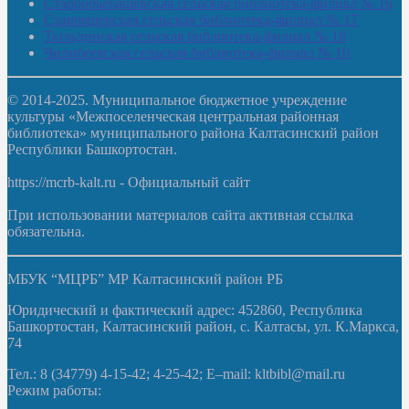
Староорьебашевская сельская библиотека-филиал № 16
Старояшевская сельская библиотека-филиал № 17
Тюльдинская сельская библиотека-филиал № 18
Чилибеевская сельская библиотека-филиал № 10
© 2014-2025. Муниципальное бюджетное учреждение
культуры «Межпоселенческая центральная районная
библиотека» муниципального района Калтасинский район
Республики Башкортостан.
https://mcrb-kalt.ru - Официальный сайт
При использовании материалов сайта активная ссылка
обязательна.
МБУК “МЦРБ” МР Калтасинский район РБ
Юридический и фактический адрес: 452860, Республика
Башкортостан, Калтасинский район, с. Калтасы, ул. К.Маркса,
74
Тел.: 8 (34779) 4-15-42; 4-25-42; E–mail: kltbibl@mail.ru
Режим работы: