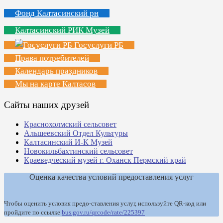
Фонд Калтасинский рн
Калтасинский РИК Музей
Госуслуги РБ
Права потребителей
Календарь праздников
Мы на карте Калтасов
Сайты наших друзей
Краснохолмский сельсовет
Альшеевский Отдел Культуры
Калтасинский И-К Музей
Новокильбахтинский сельсовет
Краеведческий музей г. Оханск Пермский край
Оценка качества условий предоставления услуг
Чтобы оценить условия предо-ставления услуг, используйте QR-код или
пройдите по ссылке
bus.gov.ru/qrcode/rate/225397