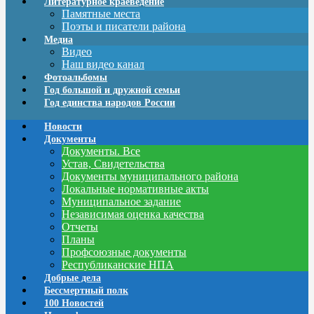
Литературное краеведение
Памятные места
Поэты и писатели района
Медиа
Видео
Наш видео канал
Фотоальбомы
Год большой и дружной семьи
Год единства народов России
Новости
Документы
Документы. Все
Устав, Свидетельства
Документы муниципального района
Локальные нормативные акты
Муниципальное задание
Независимая оценка качества
Отчеты
Планы
Профсоюзные документы
Республиканские НПА
Добрые дела
Бессмертный полк
100 Новостей