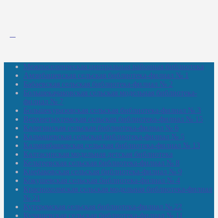
Межпоселенческая центральная районная библиотека
Амзибашевская сельская библиотека-филиал № 1
Бабаевская сельская библиотека-филиал № 2
Большекачаковская сельская модельная библиотека-
филиал № 7
Большекуразовская сельская библиотека-филиал № 3
Верхнетыхтемская сельская библиотека-филиал № 15
Калегинская сельская библиотека-филиал № 6
Калмашевская сельская библиотека-филиал № 5
Калмиябашевская сельская библиотека-филиал № 13
Калтасинская модельная детская библиотека
Кельтеевская сельская библиотека-филиал № 8
Киебаковская сельская библиотека-филиал № 9
Кокушевская сельская библиотека-филиал № 4
Краснохолмская сельская модельная библиотека-филиал
№ 21
Кутеремская сельская библиотека-филиал № 22
Кучашевская сельская библиотека-филиал № 11