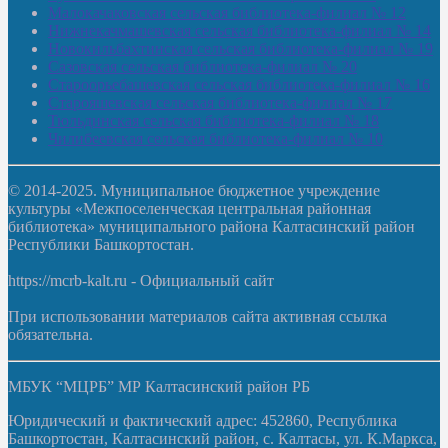
Малокачаковская сельская библиотека-филиал № 12
Нижнекачмашевская сельская библиотека-филиал № 14
Новокильбахтинская сельская библиотека-филиал № 19
Сазовская сельская библиотека-филиал № 20
Староорьебашевская сельская библиотека-филиал № 16
Старояшевская сельская библиотека-филиал № 17
Тюльдинская сельская библиотека-филиал № 18
Чилибеевская сельская библиотека-филиал № 10
© 2014-2025. Муниципальное бюджетное учреждение
культуры «Межпоселенческая центральная районная
библиотека» муниципального района Калтасинский район
Республики Башкортостан.
https://mcrb-kalt.ru - Официальный сайт
При использовании материалов сайта активная ссылка
обязательна.
МБУК “МЦРБ” МР Калтасинский район РБ
Юридический и фактический адрес: 452860, Республика
Башкортостан, Калтасинский район, с. Калтасы, ул. К.Маркса,