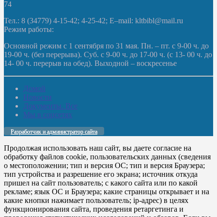
74
Тел.: 8 (34779) 4-15-42; 4-25-42; E–mail: kltbibl@mail.ru
Режим работы:
Основной режим с 1 сентября по 31 мая. Пн. – пт. с 9-00 ч. до
19-00 ч. (без перерыва). Суб. с 9-00 ч. до 17-00 ч. (с 13- 00 ч. до
14- 00 ч. перерыв на обед). Выходной – воскресенье
Домой
Новости
Документы. Все
Мы в соцсетях
Разработчик и администратор сайта
Продолжая использовать наш сайт, вы даете согласие на
обработку файлов cookie, пользовательских данных (сведения
о местоположении; тип и версия ОС; тип и версия Браузера;
тип устройства и разрешение его экрана; источник откуда
пришел на сайт пользователь; с какого сайта или по какой
рекламе; язык ОС и Браузера; какие страницы открывает и на
какие кнопки нажимает пользователь; ip-адрес) в целях
функционирования сайта, проведения ретаргетинга и