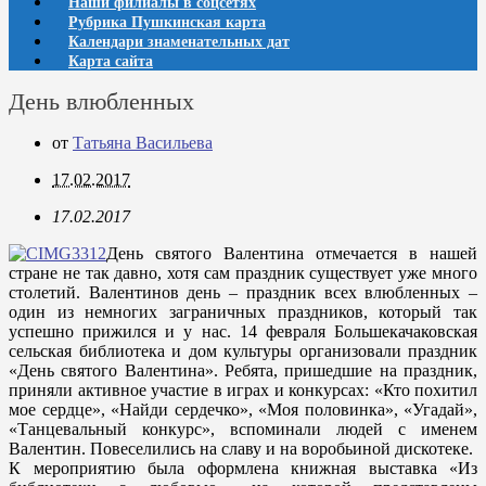
Наши филиалы в соцсетях
Рубрика Пушкинская карта
Календари знаменательных дат
Карта сайта
День влюбленных
от
Татьяна Васильева
17.02.2017
17.02.2017
День святого Валентина отмечается в нашей
стране не так давно, хотя сам праздник существует уже много
столетий. Валентинов день – праздник всех влюбленных –
один из немногих заграничных праздников, который так
успешно прижился и у нас. 14 февраля Большекачаковская
сельская библиотека и дом культуры организовали праздник
«День святого Валентина». Ребята, пришедшие на праздник,
приняли активное участие в играх и конкурсах: «Кто похитил
мое сердце», «Найди сердечко», «Моя половинка», «Угадай»,
«Танцевальный конкурс», вспоминали людей с именем
Валентин. Повеселились на славу и на воробьиной дискотеке.
К мероприятию была оформлена книжная выставка «Из