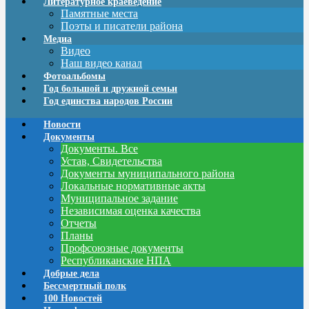
Литературное краеведение
Памятные места
Поэты и писатели района
Медиа
Видео
Наш видео канал
Фотоальбомы
Год большой и дружной семьи
Год единства народов России
Новости
Документы
Документы. Все
Устав, Свидетельства
Документы муниципального района
Локальные нормативные акты
Муниципальное задание
Независимая оценка качества
Отчеты
Планы
Профсоюзные документы
Республиканские НПА
Добрые дела
Бессмертный полк
100 Новостей