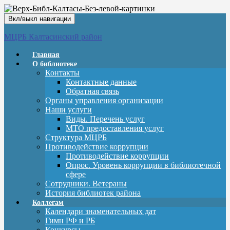
Вкл/выкл навигации
МЦРБ Калтасинский район
Главная
О библиотеке
Контакты
Контактные данные
Обратная связь
Органы управления организации
Наши услуги
Виды. Перечень услуг
МТО предоставления услуг
Структура МЦРБ
Противодействие коррупции
Противодействие коррупции
Опрос. Уровень коррупции в библиотечной
сфере
Сотрудники. Ветераны
История библиотек района
Коллегам
Календари знаменательных дат
Гимн РФ и РБ
Конкурсы