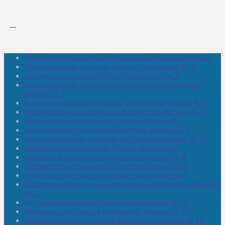
Межпоселенческая центральная районная библиотека
Амзибашевская сельская библиотека-филиал № 1
Бабаевская сельская библиотека-филиал № 2
Большекачаковская сельская модельная библиотека-
филиал № 7
Большекуразовская сельская библиотека-филиал № 3
Верхнетыхтемская сельская библиотека-филиал № 15
Калегинская сельская библиотека-филиал № 6
Калмашевская сельская библиотека-филиал № 5
Калмиябашевская сельская библиотека-филиал № 13
Калтасинская модельная детская библиотека
Кельтеевская сельская библиотека-филиал № 8
Киебаковская сельская библиотека-филиал № 9
Кокушевская сельская библиотека-филиал № 4
Краснохолмская сельская модельная библиотека-филиал
№ 21
Кутеремская сельская библиотека-филиал № 22
Кучашевская сельская библиотека-филиал № 11
Малокачаковская сельская библиотека-филиал № 12