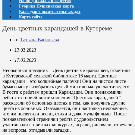
Наши филиалы в соцсетях
Рубрика Пушкинская карта
Календари знаменательных дат
Карта сайта
День цветных карандашей в Кутереме
от
Татьяна Васильева
17.03.2023
17.03.2023
Необычный праздник – День цветных карандашей, отметили
в Кутеремской сельской библиотеке 16 марта. Цветные
карандаши – это волшебные палочки! Они на чистом листе
бумаги могут изобразить целый мир или малую частичку его.
В гости к ребятам пришли Карандаши. Они познакомили
ребят с историей возникновения “Цветных карандашей “,
рассказали об основных цветах и том, как получить другие
цвета из основных. Оказывается, они настолько необычные,
что им посвятили песни, стихи и даже мультфильмы. После
познавательной странички ребята с удовольствием
участвовали в цветных конкурсах, играли, рисовали, отвечали
на вопросы, отгадывали загадки.