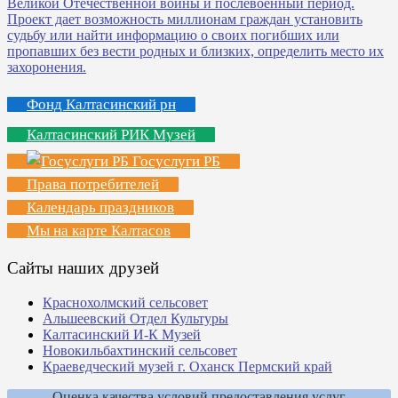
Фонд Калтасинский рн
Калтасинский РИК Музей
Госуслуги РБ
Права потребителей
Календарь праздников
Мы на карте Калтасов
Сайты наших друзей
Краснохолмский сельсовет
Альшеевский Отдел Культуры
Калтасинский И-К Музей
Новокильбахтинский сельсовет
Краеведческий музей г. Оханск Пермский край
Оценка качества условий предоставления услуг