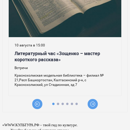
«WWW.КУЛЬТУРА.РФ – твой гид по культуре.