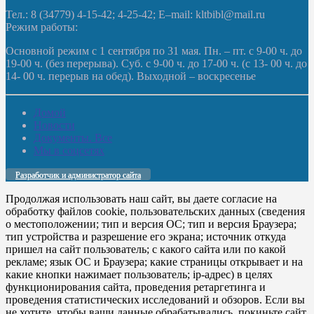
Тел.: 8 (34779) 4-15-42; 4-25-42; E–mail: kltbibl@mail.ru
Режим работы:
Основной режим с 1 сентября по 31 мая. Пн. – пт. с 9-00 ч. до
19-00 ч. (без перерыва). Суб. с 9-00 ч. до 17-00 ч. (с 13- 00 ч. до
14- 00 ч. перерыв на обед). Выходной – воскресенье
Домой
Новости
Документы. Все
Мы в соцсетях
Разработчик и администратор сайта
Продолжая использовать наш сайт, вы даете согласие на
обработку файлов cookie, пользовательских данных (сведения
о местоположении; тип и версия ОС; тип и версия Браузера;
тип устройства и разрешение его экрана; источник откуда
пришел на сайт пользователь; с какого сайта или по какой
рекламе; язык ОС и Браузера; какие страницы открывает и на
какие кнопки нажимает пользователь; ip-адрес) в целях
функционирования сайта, проведения ретаргетинга и
проведения статистических исследований и обзоров. Если вы
не хотите, чтобы ваши данные обрабатывались, покиньте сайт.