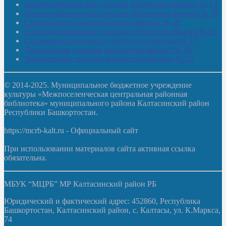
Нижнекачмашевская сельская библиотека-филиал № 14
Новокильбахтинская сельская библиотека-филиал № 19
Сазовская сельская библиотека-филиал № 20
Староорьебашевская сельская библиотека-филиал № 16
Старояшевская сельская библиотека-филиал № 17
Тюльдинская сельская библиотека-филиал № 18
Чилибеевская сельская библиотека-филиал № 10
© 2014-2025. Муниципальное бюджетное учреждение
культуры «Межпоселенческая центральная районная
библиотека» муниципального района Калтасинский район
Республики Башкортостан.
https://mcrb-kalt.ru - Официальный сайт
При использовании материалов сайта активная ссылка
обязательна.
МБУК “МЦРБ” МР Калтасинский район РБ
Юридический и фактический адрес: 452860, Республика
Башкортостан, Калтасинский район, с. Калтасы, ул. К.Маркса,
74