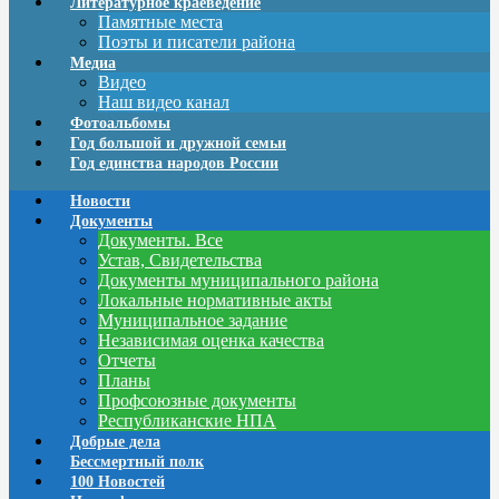
Литературное краеведение
Памятные места
Поэты и писатели района
Медиа
Видео
Наш видео канал
Фотоальбомы
Год большой и дружной семьи
Год единства народов России
Новости
Документы
Документы. Все
Устав, Свидетельства
Документы муниципального района
Локальные нормативные акты
Муниципальное задание
Независимая оценка качества
Отчеты
Планы
Профсоюзные документы
Республиканские НПА
Добрые дела
Бессмертный полк
100 Новостей