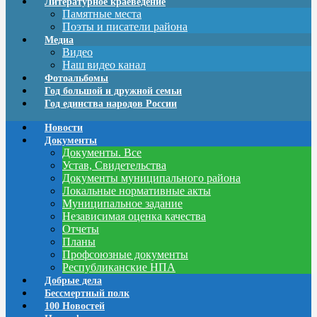
Литературное краеведение
Памятные места
Поэты и писатели района
Медиа
Видео
Наш видео канал
Фотоальбомы
Год большой и дружной семьи
Год единства народов России
Новости
Документы
Документы. Все
Устав, Свидетельства
Документы муниципального района
Локальные нормативные акты
Муниципальное задание
Независимая оценка качества
Отчеты
Планы
Профсоюзные документы
Республиканские НПА
Добрые дела
Бессмертный полк
100 Новостей