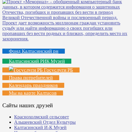
Фонд Калтасинский рн
Калтасинский РИК Музей
Госуслуги РБ
Права потребителей
Календарь праздников
Мы на карте Калтасов
Сайты наших друзей
Краснохолмский сельсовет
Альшеевский Отдел Культуры
Калтасинский И-К Музей