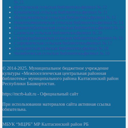
№ 21
Кутеремская сельская библиотека-филиал № 22
Кучашевская сельская библиотека-филиал № 11
Малокачаковская сельская библиотека-филиал № 12
Нижнекачмашевская сельская библиотека-филиал № 14
Новокильбахтинская сельская библиотека-филиал № 19
Сазовская сельская библиотека-филиал № 20
Староорьебашевская сельская библиотека-филиал № 16
Старояшевская сельская библиотека-филиал № 17
Тюльдинская сельская библиотека-филиал № 18
Чилибеевская сельская библиотека-филиал № 10
© 2014-2025. Муниципальное бюджетное учреждение
культуры «Межпоселенческая центральная районная
библиотека» муниципального района Калтасинский район
Республики Башкортостан.
https://mcrb-kalt.ru - Официальный сайт
При использовании материалов сайта активная ссылка
обязательна.
МБУК “МЦРБ” МР Калтасинский район РБ