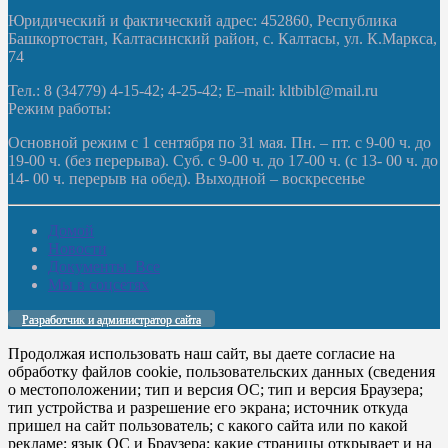
Юридический и фактический адрес: 452860, Республика
Башкортостан, Калтасинский район, с. Калтасы, ул. К.Маркса,
74
Тел.: 8 (34779) 4-15-42; 4-25-42; E–mail: kltbibl@mail.ru
Режим работы:
Основной режим с 1 сентября по 31 мая. Пн. – пт. с 9-00 ч. до
19-00 ч. (без перерыва). Суб. с 9-00 ч. до 17-00 ч. (с 13- 00 ч. до
14- 00 ч. перерыв на обед). Выходной – воскресенье
Домой
Новости
Документы. Все
Мы в соцсетях
Разработчик и администратор сайта
Продолжая использовать наш сайт, вы даете согласие на
обработку файлов cookie, пользовательских данных (сведения
о местоположении; тип и версия ОС; тип и версия Браузера;
тип устройства и разрешение его экрана; источник откуда
пришел на сайт пользователь; с какого сайта или по какой
рекламе; язык ОС и Браузера; какие страницы открывает и на