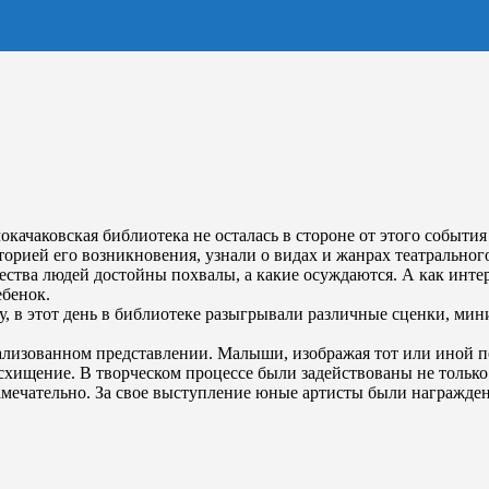
качаковская библиотека не осталась в стороне от этого события
торией его возникновения, узнали о видах и жанрах театральног
ачества людей достойны похвалы, а какие осуждаются. А как инт
ебенок.
му, в этот день в библиотеке разыгрывали различные сценки, ми
ализованном представлении. Малыши, изображая тот или иной пе
схищение. В творческом процессе были задействованы не только 
 замечательно. За свое выступление юные артисты были награж