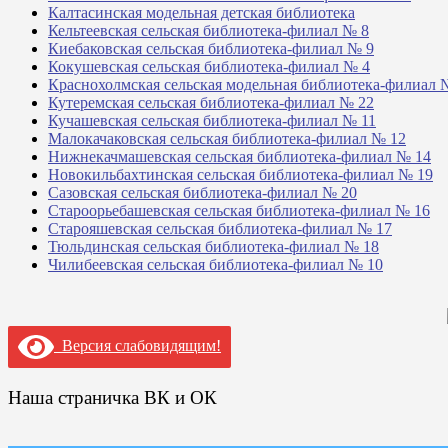
Калтасинская модельная детская библиотека
Кельтеевская сельская библиотека-филиал № 8
Киебаковская сельская библиотека-филиал № 9
Кокушевская сельская библиотека-филиал № 4
Краснохолмская сельская модельная библиотека-филиал 
Кутеремская сельская библиотека-филиал № 22
Кучашевская сельская библиотека-филиал № 11
Малокачаковская сельская библиотека-филиал № 12
Нижнекачмашевская сельская библиотека-филиал № 14
Новокильбахтинская сельская библиотека-филиал № 19
Сазовская сельская библиотека-филиал № 20
Староорьебашевская сельская библиотека-филиал № 16
Старояшевская сельская библиотека-филиал № 17
Тюльдинская сельская библиотека-филиал № 18
Чилибеевская сельская библиотека-филиал № 10
Версия слабовидящим!
Наша страничка ВК и ОК