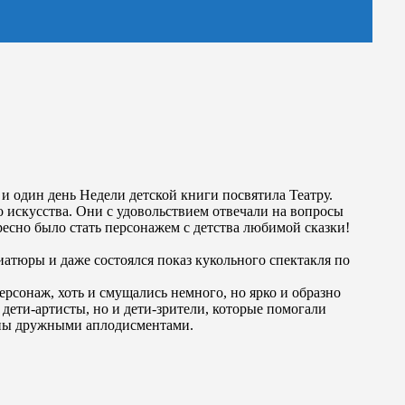
 и один день Недели детской книги посвятила Театру.
о искусства. Они с удовольствием отвечали на вопросы
ересно было стать персонажем с детства любимой сказки!
ниатюры и даже состоялся показ кукольного спектакля по
рсонаж, хоть и смущались немного, но ярко и образно
дети-артисты, но и дети-зрители, которые помогали
дены дружными аплодисментами.