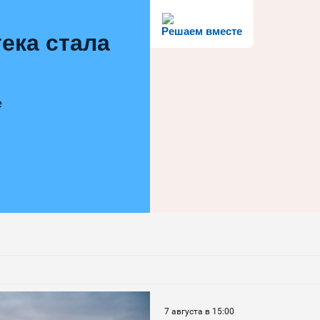
Решаем вместе
ека стала
е