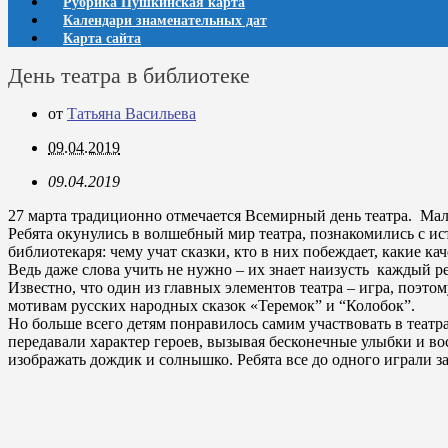
Рубрика Пушкинская карта
Календари знаменательных дат
Карта сайта
День театра в библиотеке
от
Татьяна Васильева
09.04.2019
09.04.2019
27 марта традиционно отмечается Всемирный день театра. Мало
Ребята окунулись в волшебный мир театра, познакомились с ис
библиотекаря: чему учат сказки, кто в них побеждает, какие к
Ведь даже слова учить не нужно – их знает наизусть каждый р
Известно, что один из главных элементов театра – игра, поэто
мотивам русских народных сказок «Теремок” и “Колобок”.
Но больше всего детям понравилось самим участвовать в театр
передавали характер героев, вызывая бесконечные улыбки и во
изображать дождик и солнышко. Ребята все до одного играли