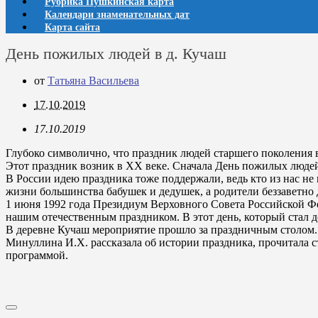
Рубрика Пушкинская карта
Календари знаменательных дат
Карта сайта
День пожилых людей в д. Кучаш
от
Татьяна Васильева
17.10.2019
17.10.2019
Глубоко символично, что праздник людей старшего поколения в
Этот праздник возник в XX веке. Сначала День пожилых людей с
В России идею праздника тоже поддержали, ведь кто из нас не 
жизни большинства бабушек и дедушек, а родители беззаветно 
1 июня 1992 года Президиум Верховного Совета Российской Ф
нашим отечественным праздником. В этот день, который стал д
В деревне Кучаш мероприятие прошло за праздничным столом.
Минуллина И.Х. рассказала об истории праздника, прочитала 
программой.