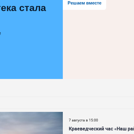
Решаем вместе
ека стала
е