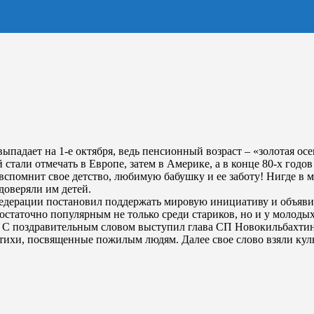
ыпадает на 1-е октября, ведь пенсионный возраст – «золотая ос
тали отмечать в Европе, затем в Америке, а в конце 80-х годов 
вспомнит свое детство, любимую бабушку и ее заботу! Нигде в ми
доверяли им детей.
едерации постановил поддержать мировую инициативу и объявил
остаточно популярным не только среди стариков, но и у молоды
 С поздравительным словом выступил глава СП Новокильбахтин
стихи, посвященные пожилым людям. Далее свое слово взяли кул