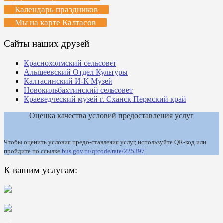
Календарь праздников
Мы на карте Калтасов
Сайты наших друзей
Краснохолмский сельсовет
Альшеевский Отдел Культуры
Калтасинский И-К Музей
Новокильбахтинский сельсовет
Краеведческий музей г. Оханск Пермский край
Оценка качества условий предоставления услуг
Чтобы оценить условия предо-ставления услуг, используйте QR-код или
пройдите по ссылке
bus.gov.ru/qrcode/rate/225397
К вашим услугам: