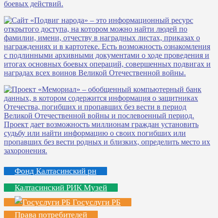
Фонд Калтасинский рн
Калтасинский РИК Музей
Госуслуги РБ
Права потребителей