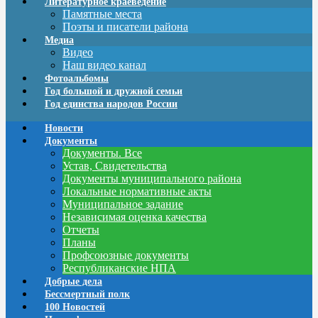
Литературное краеведение
Памятные места
Поэты и писатели района
Медиа
Видео
Наш видео канал
Фотоальбомы
Год большой и дружной семьи
Год единства народов России
Новости
Документы
Документы. Все
Устав, Свидетельства
Документы муниципального района
Локальные нормативные акты
Муниципальное задание
Независимая оценка качества
Отчеты
Планы
Профсоюзные документы
Республиканские НПА
Добрые дела
Бессмертный полк
100 Новостей