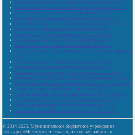
Большекуразовская сельская библиотека-филиал № 3
Верхнетыхтемская сельская библиотека-филиал № 15
Калегинская сельская библиотека-филиал № 6
Калмашевская сельская библиотека-филиал № 5
Калмиябашевская сельская библиотека-филиал № 13
Калтасинская модельная детская библиотека
Кельтеевская сельская библиотека-филиал № 8
Киебаковская сельская библиотека-филиал № 9
Кокушевская сельская библиотека-филиал № 4
Краснохолмская сельская модельная библиотека-филиал
№ 21
Кутеремская сельская библиотека-филиал № 22
Кучашевская сельская библиотека-филиал № 11
Малокачаковская сельская библиотека-филиал № 12
Нижнекачмашевская сельская библиотека-филиал № 14
Новокильбахтинская сельская библиотека-филиал № 19
Сазовская сельская библиотека-филиал № 20
Староорьебашевская сельская библиотека-филиал № 16
Старояшевская сельская библиотека-филиал № 17
Тюльдинская сельская библиотека-филиал № 18
Чилибеевская сельская библиотека-филиал № 10
© 2014-2025. Муниципальное бюджетное учреждение
культуры «Межпоселенческая центральная районная