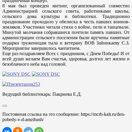
праздничный концерт.
8 мая был проведен митинг, организованный совместно
Администрацией сельского совета, работниками школы,
сельского дома культуры и библиотеки. Традиционно
празднование проходило у обелиска в честь павших воинов-
земляков. Участники читали стихи о войне, пели и танцевали.
Минутой молчания собравшиеся почтили память павших. От
администрации сельского поселения были вручены памятные
подарки труженицам тыла и ветерану ВОВ Зайникаеву С.З.
Мероприятие завершилось чаепитием.
Еще раз поздравляем Всех с праздником, с Днем Победы! И от
всей души желаем Вам счастья, здоровья, долгих лет жизни и
безоблачного неба над головой.
Ведущий библиотекарь: Пакриева Е.Д.
Постоянная ссылка на это сообщение:
https://mcrb-kalt.ru/den-
pobedy-v-d-amzibash/