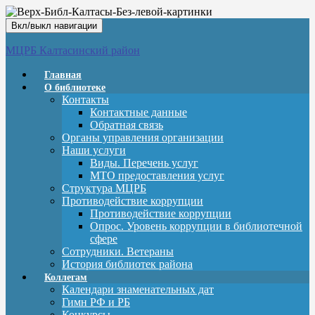
Вкл/выкл навигации
МЦРБ Калтасинский район
Главная
О библиотеке
Контакты
Контактные данные
Обратная связь
Органы управления организации
Наши услуги
Виды. Перечень услуг
МТО предоставления услуг
Структура МЦРБ
Противодействие коррупции
Противодействие коррупции
Опрос. Уровень коррупции в библиотечной
сфере
Сотрудники. Ветераны
История библиотек района
Коллегам
Календари знаменательных дат
Гимн РФ и РБ
Конкурсы