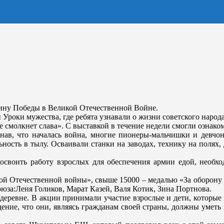
щину Победы в Великой Отечественной Войне.
роки мужества, где ребята узнавали о жизни советского народа
смолкнет слава». С выставкой в течение недели смогли ознаком
нав, что началась война, многие пионеры-мальчишки и девчон
льность в тылу. Осваивали станки на заводах, технику на поля
ь-освоить работу взрослых для обеспечения армии едой, необх
й Отечественной войны», свыше 15000 – медалью «За оборону 
юза:Леня Голиков, Марат Казей, Валя Котик, Зина Портнова.
еревне. В акции принимали участие взрослые и дети, которые н
ждение, что они, являясь гражданам своей страны, должны умет