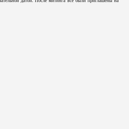
чательной датой. После митинга все были приглашены на