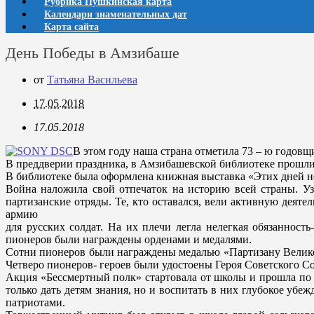
Рубрика Пушкинская карта
Календари знаменательных дат
Карта сайта
День Победы в Амзибаше
от
Татьяна Васильева
17.05.2018
17.05.2018
В этом году наша страна отметила 73 – ю годов
В преддверии праздника, в Амзибашевской библиотеке прошли У
В библиотеке была оформлена книжная выставка «Этих дней не 
Война наложила свой отпечаток на историю всей страны. Уз
партизанские отряды. Те, кто оставался, вели активную деяте
армию
для русских солдат. На их плечи легла нелегкая обязанност
пионеров были награждены орденами и медалями.
Сотни пионеров были награждены медалью «Партизану Велико
Четверо пионеров- героев были удостоены Героя Советского Со
Акция «Бессмертный полк» стартовала от школы и прошла по д
только дать детям знания, но и воспитать в них глубокое убе
патриотами.