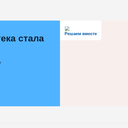
Решаем вместе
ека стала
е