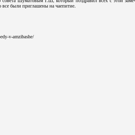
 совета Шуматовым Г.Ш, который поздравил всех с этой заме
 все были приглашены на чаепитие.
obedy-v-amzibashe/