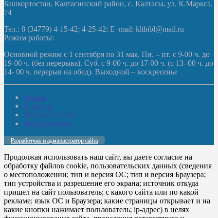
Башкортостан, Калтасинский район, с. Калтасы, ул. К.Маркса,
74
Тел.: 8 (34779) 4-15-42; 4-25-42; E–mail: kltbibl@mail.ru
Режим работы:
Основной режим с 1 сентября по 31 мая. Пн. – пт. с 9-00 ч. до
19-00 ч. (без перерыва). Суб. с 9-00 ч. до 17-00 ч. (с 13- 00 ч. до
14- 00 ч. перерыв на обед). Выходной – воскресенье
Домой
Новости
Документы. Все
Мы в соцсетях
Разработчик и администратор сайта
Продолжая использовать наш сайт, вы даете согласие на
обработку файлов cookie, пользовательских данных (сведения
о местоположении; тип и версия ОС; тип и версия Браузера;
тип устройства и разрешение его экрана; источник откуда
пришел на сайт пользователь; с какого сайта или по какой
рекламе; язык ОС и Браузера; какие страницы открывает и на
какие кнопки нажимает пользователь; ip-адрес) в целях