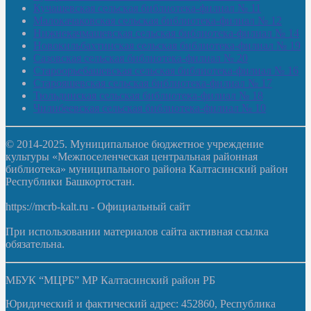
Кучашевская сельская библиотека-филиал № 11
Малокачаковская сельская библиотека-филиал № 12
Нижнекачмашевская сельская библиотека-филиал № 14
Новокильбахтинская сельская библиотека-филиал № 19
Сазовская сельская библиотека-филиал № 20
Староорьебашевская сельская библиотека-филиал № 16
Старояшевская сельская библиотека-филиал № 17
Тюльдинская сельская библиотека-филиал № 18
Чилибеевская сельская библиотека-филиал № 10
© 2014-2025. Муниципальное бюджетное учреждение
культуры «Межпоселенческая центральная районная
библиотека» муниципального района Калтасинский район
Республики Башкортостан.
https://mcrb-kalt.ru - Официальный сайт
При использовании материалов сайта активная ссылка
обязательна.
МБУК “МЦРБ” МР Калтасинский район РБ
Юридический и фактический адрес: 452860, Республика