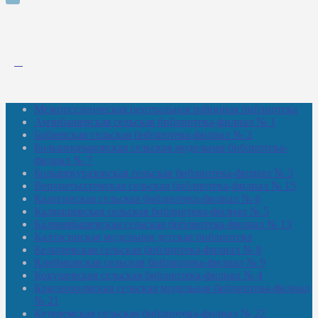
Межпоселенческая центральная районная библиотека
Амзибашевская сельская библиотека-филиал № 1
Бабаевская сельская библиотека-филиал № 2
Большекачаковская сельская модельная библиотека-
филиал № 7
Большекуразовская сельская библиотека-филиал № 3
Верхнетыхтемская сельская библиотека-филиал № 15
Калегинская сельская библиотека-филиал № 6
Калмашевская сельская библиотека-филиал № 5
Калмиябашевская сельская библиотека-филиал № 13
Калтасинская модельная детская библиотека
Кельтеевская сельская библиотека-филиал № 8
Киебаковская сельская библиотека-филиал № 9
Кокушевская сельская библиотека-филиал № 4
Краснохолмская сельская модельная библиотека-филиал
№ 21
Кутеремская сельская библиотека-филиал № 22