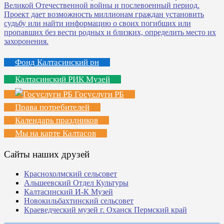
Фонд Калтасинский рн
Калтасинский РИК Музей
Госуслуги РБ
Права потребителей
Календарь праздников
Мы на карте Калтасов
Сайты наших друзей
Краснохолмский сельсовет
Альшеевский Отдел Культуры
Калтасинский И-К Музей
Новокильбахтинский сельсовет
Краеведческий музей г. Оханск Пермский край