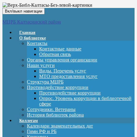
Вкл/выкл навигации
МЦРБ Калтасинский район
Главная
О библиотеке
Контакты
Контактные данные
Обратная связь
Органы управления организации
Наши услуги
Виды. Перечень услуг
МТО предоставления услуг
Структура МЦРБ
Противодействие коррупции
Противодействие коррупции
Опрос. Уровень коррупции в библиотечной
сфере
Сотрудники. Ветераны
История библиотек района
Коллегам
Календари знаменательных дат
Гимн РФ и РБ
Конкурсы