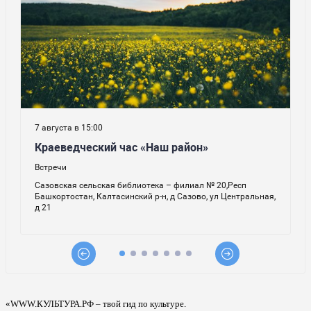
«WWW.КУЛЬТУРА.РФ – твой гид по культуре.