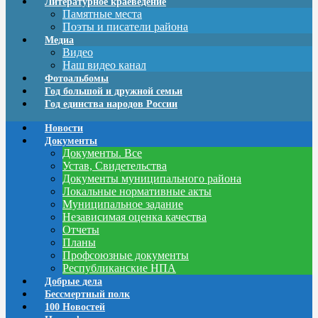
Литературное краеведение
Памятные места
Поэты и писатели района
Медиа
Видео
Наш видео канал
Фотоальбомы
Год большой и дружной семьи
Год единства народов России
Новости
Документы
Документы. Все
Устав, Свидетельства
Документы муниципального района
Локальные нормативные акты
Муниципальное задание
Независимая оценка качества
Отчеты
Планы
Профсоюзные документы
Республиканские НПА
Добрые дела
Бессмертный полк
100 Новостей