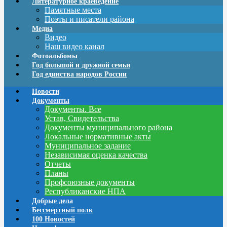
Литературное краеведение
Памятные места
Поэты и писатели района
Медиа
Видео
Наш видео канал
Фотоальбомы
Год большой и дружной семьи
Год единства народов России
Новости
Документы
Документы. Все
Устав, Свидетельства
Документы муниципального района
Локальные нормативные акты
Муниципальное задание
Независимая оценка качества
Отчеты
Планы
Профсоюзные документы
Республиканские НПА
Добрые дела
Бессмертный полк
100 Новостей