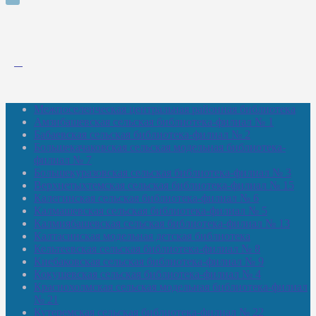
Межпоселенческая центральная районная библиотека
Амзибашевская сельская библиотека-филиал № 1
Бабаевская сельская библиотека-филиал № 2
Большекачаковская сельская модельная библиотека-
филиал № 7
Большекуразовская сельская библиотека-филиал № 3
Верхнетыхтемская сельская библиотека-филиал № 15
Калегинская сельская библиотека-филиал № 6
Калмашевская сельская библиотека-филиал № 5
Калмиябашевская сельская библиотека-филиал № 13
Калтасинская модельная детская библиотека
Кельтеевская сельская библиотека-филиал № 8
Киебаковская сельская библиотека-филиал № 9
Кокушевская сельская библиотека-филиал № 4
Краснохолмская сельская модельная библиотека-филиал
№ 21
Кутеремская сельская библиотека-филиал № 22