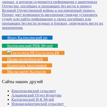
Фонд Калтасинский рн
Калтасинский РИК Музей
Госуслуги РБ
Права потребителей
Календарь праздников
Мы на карте Калтасов
Сайты наших друзей
Краснохолмский сельсовет
Альшеевский Отдел Культуры
Калтасинский И-К Музей
Новокильбахтинский сельсовет