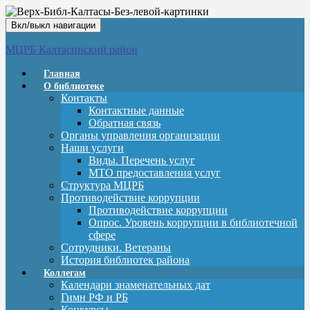
Вкл/выкл навигации
МЦРБ Калтасинский район
Главная
О библиотеке
Контакты
Контактные данные
Обратная связь
Органы управления организации
Наши услуги
Виды. Перечень услуг
МТО предоставления услуг
Структура МЦРБ
Противодействие коррупции
Противодействие коррупции
Опрос. Уровень коррупции в библиотечной
сфере
Сотрудники. Ветераны
История библиотек района
Коллегам
Календари знаменательных дат
Гимн РФ и РБ
Конкурсы