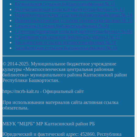
Кучашевская сельская библиотека-филиал № 11
Малокачаковская сельская библиотека-филиал № 12
Нижнекачмашевская сельская библиотека-филиал № 14
Новокильбахтинская сельская библиотека-филиал № 19
Сазовская сельская библиотека-филиал № 20
Староорьебашевская сельская библиотека-филиал № 16
Старояшевская сельская библиотека-филиал № 17
Тюльдинская сельская библиотека-филиал № 18
Чилибеевская сельская библиотека-филиал № 10
© 2014-2025. Муниципальное бюджетное учреждение
культуры «Межпоселенческая центральная районная
библиотека» муниципального района Калтасинский район
Республики Башкортостан.
https://mcrb-kalt.ru - Официальный сайт
При использовании материалов сайта активная ссылка
обязательна.
МБУК “МЦРБ” МР Калтасинский район РБ
Юридический и фактический адрес: 452860, Республика