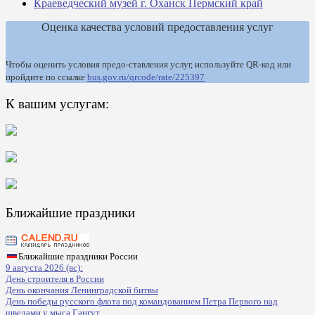
Краеведческий музей г. Оханск Пермский край
Оценка качества условий предоставления услуг
Чтобы оценить условия предо-ставления услуг, используйте QR-код или
пройдите по ссылке
bus.gov.ru/qrcode/rate/225397
К вашим услугам:
Ближайшие праздники
Ближайшие праздники России
9 августа 2026 (вс):
День строителя в России
День окончания Ленинградской битвы
День победы русского флота под командованием Петра Первого над
шведами у мыса Гангут