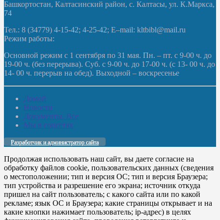
Башкортостан, Калтасинский район, с. Калтасы, ул. К.Маркса,
74
Тел.: 8 (34779) 4-15-42; 4-25-42; E–mail: kltbibl@mail.ru
Режим работы:
Основной режим с 1 сентября по 31 мая. Пн. – пт. с 9-00 ч. до
19-00 ч. (без перерыва). Суб. с 9-00 ч. до 17-00 ч. (с 13- 00 ч. до
14- 00 ч. перерыв на обед). Выходной – воскресенье
Домой
Новости
Документы. Все
Мы в соцсетях
Разработчик и администратор сайта
Продолжая использовать наш сайт, вы даете согласие на
обработку файлов cookie, пользовательских данных (сведения
о местоположении; тип и версия ОС; тип и версия Браузера;
тип устройства и разрешение его экрана; источник откуда
пришел на сайт пользователь; с какого сайта или по какой
рекламе; язык ОС и Браузера; какие страницы открывает и на
какие кнопки нажимает пользователь; ip-адрес) в целях