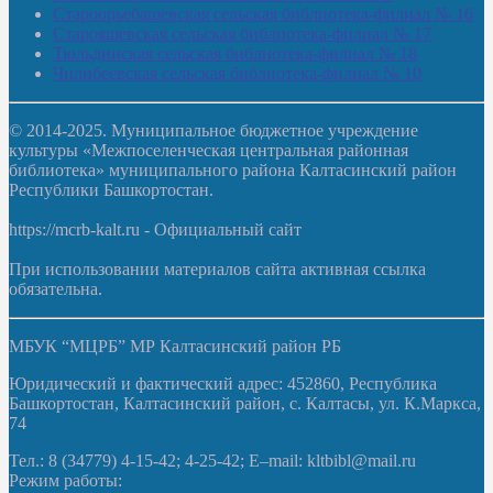
Староорьебашевская сельская библиотека-филиал № 16
Старояшевская сельская библиотека-филиал № 17
Тюльдинская сельская библиотека-филиал № 18
Чилибеевская сельская библиотека-филиал № 10
© 2014-2025. Муниципальное бюджетное учреждение
культуры «Межпоселенческая центральная районная
библиотека» муниципального района Калтасинский район
Республики Башкортостан.
https://mcrb-kalt.ru - Официальный сайт
При использовании материалов сайта активная ссылка
обязательна.
МБУК “МЦРБ” МР Калтасинский район РБ
Юридический и фактический адрес: 452860, Республика
Башкортостан, Калтасинский район, с. Калтасы, ул. К.Маркса,
74
Тел.: 8 (34779) 4-15-42; 4-25-42; E–mail: kltbibl@mail.ru
Режим работы: