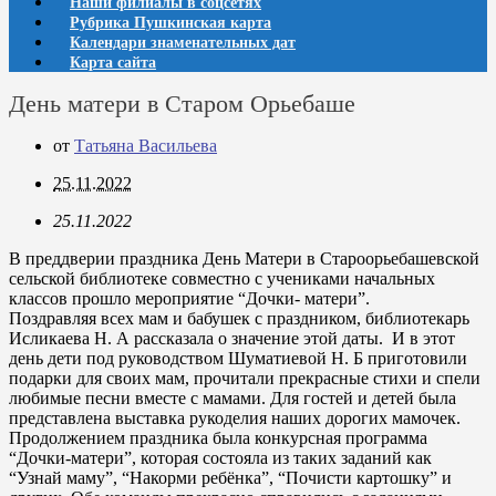
Наши филиалы в соцсетях
Рубрика Пушкинская карта
Календари знаменательных дат
Карта сайта
День матери в Старом Орьебаше
от
Татьяна Васильева
25.11.2022
25.11.2022
В преддверии праздника День Матери в Староорьебашевской
сельской библиотеке совместно с учениками начальных
классов прошло мероприятие “Дочки- матери”.
Поздравляя всех мам и бабушек с праздником, библиотекарь
Исликаева Н. А рассказала о значение этой даты. И в этот
день дети под руководством Шуматиевой Н. Б приготовили
подарки для своих мам, прочитали прекрасные стихи и спели
любимые песни вместе с мамами. Для гостей и детей была
представлена выставка рукоделия наших дорогих мамочек.
Продолжением праздника была конкурсная программа
“Дочки-матери”, которая состояла из таких заданий как
“Узнай маму”, “Накорми ребёнка”, “Почисти картошку” и