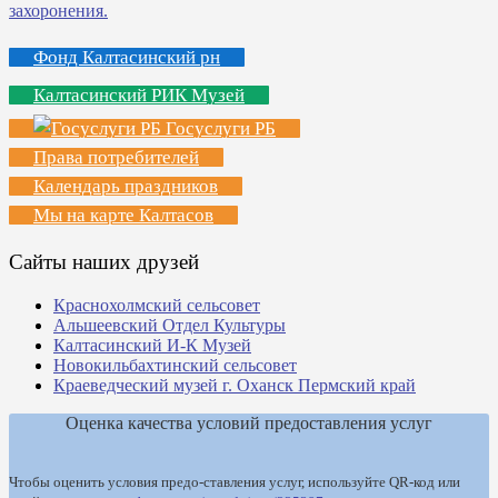
Фонд Калтасинский рн
Калтасинский РИК Музей
Госуслуги РБ
Права потребителей
Календарь праздников
Мы на карте Калтасов
Сайты наших друзей
Краснохолмский сельсовет
Альшеевский Отдел Культуры
Калтасинский И-К Музей
Новокильбахтинский сельсовет
Краеведческий музей г. Оханск Пермский край
Оценка качества условий предоставления услуг
Чтобы оценить условия предо-ставления услуг, используйте QR-код или