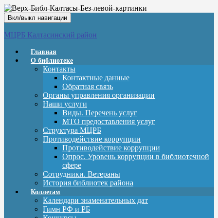
Вкл/выкл навигации
МЦРБ Калтасинский район
Главная
О библиотеке
Контакты
Контактные данные
Обратная связь
Органы управления организации
Наши услуги
Виды. Перечень услуг
МТО предоставления услуг
Структура МЦРБ
Противодействие коррупции
Противодействие коррупции
Опрос. Уровень коррупции в библиотечной
сфере
Сотрудники. Ветераны
История библиотек района
Коллегам
Календари знаменательных дат
Гимн РФ и РБ
Конкурсы