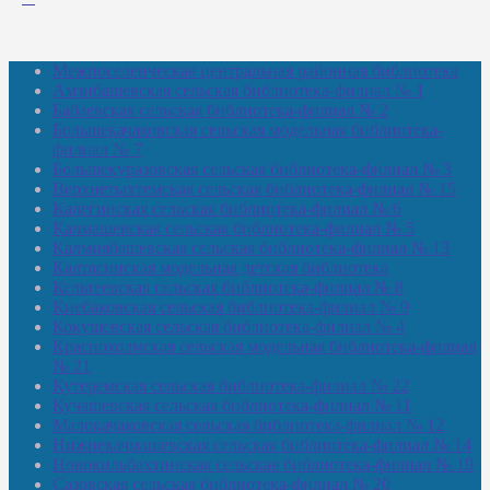
Межпоселенческая центральная районная библиотека
Амзибашевская сельская библиотека-филиал № 1
Бабаевская сельская библиотека-филиал № 2
Большекачаковская сельская модельная библиотека-
филиал № 7
Большекуразовская сельская библиотека-филиал № 3
Верхнетыхтемская сельская библиотека-филиал № 15
Калегинская сельская библиотека-филиал № 6
Калмашевская сельская библиотека-филиал № 5
Калмиябашевская сельская библиотека-филиал № 13
Калтасинская модельная детская библиотека
Кельтеевская сельская библиотека-филиал № 8
Киебаковская сельская библиотека-филиал № 9
Кокушевская сельская библиотека-филиал № 4
Краснохолмская сельская модельная библиотека-филиал
№ 21
Кутеремская сельская библиотека-филиал № 22
Кучашевская сельская библиотека-филиал № 11
Малокачаковская сельская библиотека-филиал № 12
Нижнекачмашевская сельская библиотека-филиал № 14
Новокильбахтинская сельская библиотека-филиал № 19
Сазовская сельская библиотека-филиал № 20