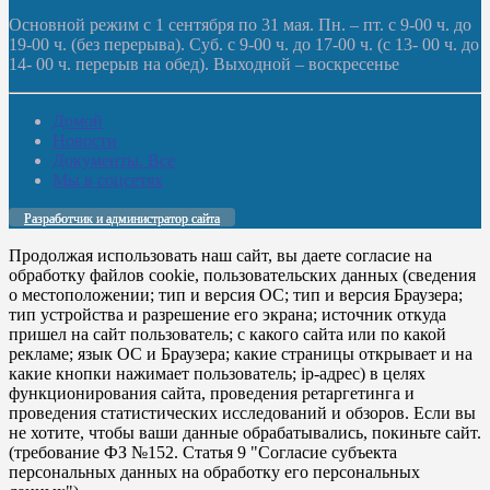
Основной режим с 1 сентября по 31 мая. Пн. – пт. с 9-00 ч. до
19-00 ч. (без перерыва). Суб. с 9-00 ч. до 17-00 ч. (с 13- 00 ч. до
14- 00 ч. перерыв на обед). Выходной – воскресенье
Домой
Новости
Документы. Все
Мы в соцсетях
Разработчик и администратор сайта
Продолжая использовать наш сайт, вы даете согласие на
обработку файлов cookie, пользовательских данных (сведения
о местоположении; тип и версия ОС; тип и версия Браузера;
тип устройства и разрешение его экрана; источник откуда
пришел на сайт пользователь; с какого сайта или по какой
рекламе; язык ОС и Браузера; какие страницы открывает и на
какие кнопки нажимает пользователь; ip-адрес) в целях
функционирования сайта, проведения ретаргетинга и
проведения статистических исследований и обзоров. Если вы
не хотите, чтобы ваши данные обрабатывались, покиньте сайт.
(требование ФЗ №152. Статья 9 "Согласие субъекта
персональных данных на обработку его персональных