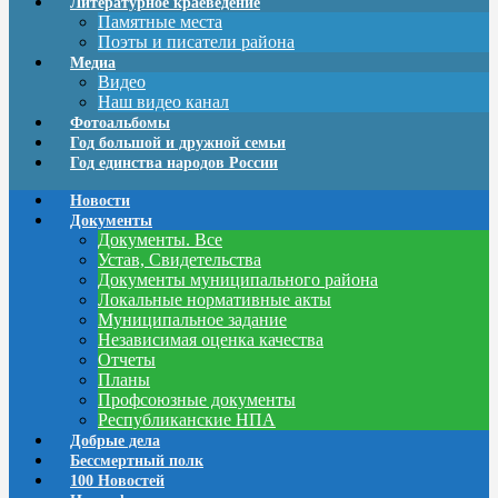
Литературное краеведение
Памятные места
Поэты и писатели района
Медиа
Видео
Наш видео канал
Фотоальбомы
Год большой и дружной семьи
Год единства народов России
Новости
Документы
Документы. Все
Устав, Свидетельства
Документы муниципального района
Локальные нормативные акты
Муниципальное задание
Независимая оценка качества
Отчеты
Планы
Профсоюзные документы
Республиканские НПА
Добрые дела
Бессмертный полк
100 Новостей