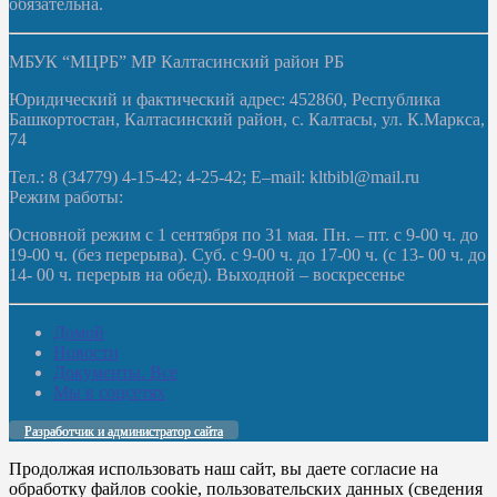
обязательна.
МБУК “МЦРБ” МР Калтасинский район РБ
Юридический и фактический адрес: 452860, Республика
Башкортостан, Калтасинский район, с. Калтасы, ул. К.Маркса,
74
Тел.: 8 (34779) 4-15-42; 4-25-42; E–mail: kltbibl@mail.ru
Режим работы:
Основной режим с 1 сентября по 31 мая. Пн. – пт. с 9-00 ч. до
19-00 ч. (без перерыва). Суб. с 9-00 ч. до 17-00 ч. (с 13- 00 ч. до
14- 00 ч. перерыв на обед). Выходной – воскресенье
Домой
Новости
Документы. Все
Мы в соцсетях
Разработчик и администратор сайта
Продолжая использовать наш сайт, вы даете согласие на
обработку файлов cookie, пользовательских данных (сведения