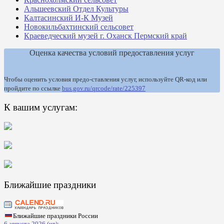
Альшеевский Отдел Культуры
Калтасинский И-К Музей
Новокильбахтинский сельсовет
Краеведческий музей г. Оханск Пермский край
Оценка качества условий предоставления услуг
Чтобы оценить условия предо-ставления услуг, используйте QR-код или
пройдите по ссылке
bus.gov.ru/qrcode/rate/225397
К вашим услугам:
Ближайшие праздники
Ближайшие праздники России
6 августа 2026 (чт):