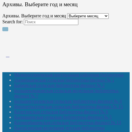
Архивы. Выберите год и месяц
Архивы. Выберите год и месяц
Search for:
Межпоселенческая центральная районная библиотека
Амзибашевская сельская библиотека-филиал № 1
Бабаевская сельская библиотека-филиал № 2
Большекачаковская сельская модельная библиотека-
филиал № 7
Большекуразовская сельская библиотека-филиал № 3
Верхнетыхтемская сельская библиотека-филиал № 15
Калегинская сельская библиотека-филиал № 6
Калмашевская сельская библиотека-филиал № 5
Калмиябашевская сельская библиотека-филиал № 13
Калтасинская модельная детская библиотека