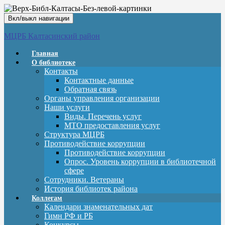
Вкл/выкл навигации
МЦРБ Калтасинский район
Главная
О библиотеке
Контакты
Контактные данные
Обратная связь
Органы управления организации
Наши услуги
Виды. Перечень услуг
МТО предоставления услуг
Структура МЦРБ
Противодействие коррупции
Противодействие коррупции
Опрос. Уровень коррупции в библиотечной
сфере
Сотрудники. Ветераны
История библиотек района
Коллегам
Календари знаменательных дат
Гимн РФ и РБ
Конкурсы