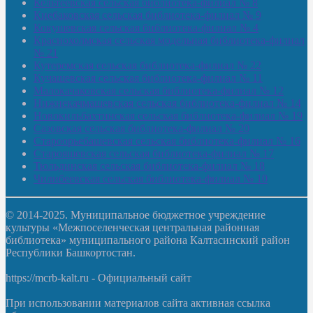
Кельтеевская сельская библиотека-филиал № 8
Киебаковская сельская библиотека-филиал № 9
Кокушевская сельская библиотека-филиал № 4
Краснохолмская сельская модельная библиотека-филиал
№ 21
Кутеремская сельская библиотека-филиал № 22
Кучашевская сельская библиотека-филиал № 11
Малокачаковская сельская библиотека-филиал № 12
Нижнекачмашевская сельская библиотека-филиал № 14
Новокильбахтинская сельская библиотека-филиал № 19
Сазовская сельская библиотека-филиал № 20
Староорьебашевская сельская библиотека-филиал № 16
Старояшевская сельская библиотека-филиал № 17
Тюльдинская сельская библиотека-филиал № 18
Чилибеевская сельская библиотека-филиал № 10
© 2014-2025. Муниципальное бюджетное учреждение
культуры «Межпоселенческая центральная районная
библиотека» муниципального района Калтасинский район
Республики Башкортостан.
https://mcrb-kalt.ru - Официальный сайт
При использовании материалов сайта активная ссылка