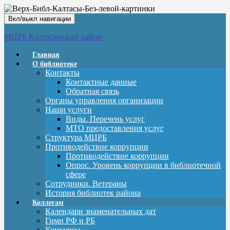
Вкл/выкл навигации
МЦРБ Калтасинский район
Главная
О библиотеке
Контакты
Контактные данные
Обратная связь
Органы управления организации
Наши услуги
Виды. Перечень услуг
МТО предоставления услуг
Структура МЦРБ
Противодействие коррупции
Противодействие коррупции
Опрос. Уровень коррупции в библиотечной
сфере
Сотрудники. Ветераны
История библиотек района
Коллегам
Календари знаменательных дат
Гимн РФ и РБ
Конкурсы