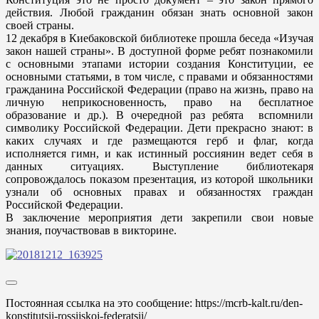
действия. Любой гражданин обязан знать основной закон
своей страны.
12 декабря в Киебаковской библиотеке прошла беседа «Изучая
закон нашей страны». В доступной форме ребят познакомили
с основными этапами истории создания Конституции, ее
основными статьями, в том числе, с правами и обязанностями
гражданина Российской Федерации (право на жизнь, право на
личную неприкосновенность, право на бесплатное
образование и др.). В очередной раз ребята вспомнили
символику Российской Федерации. Дети прекрасно знают: в
каких случаях и где размещаются герб и флаг, когда
исполняется гимн, и как истинный россиянин ведет себя в
данных ситуациях. Выступление библиотекаря
сопровождалось показом презентация, из которой школьники
узнали об основных правах и обязанностях граждан
Российской Федерации.
В заключение мероприятия дети закрепили свои новые
знания, поучаствовав в викторине.
Постоянная ссылка на это сообщение:
https://mcrb-kalt.ru/den-
konstitutsii-rossijskoj-federatsii/