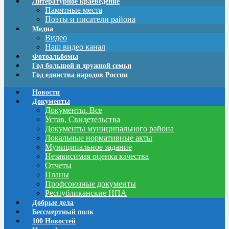
Литературное краеведение
Памятные места
Поэты и писатели района
Медиа
Видео
Наш видео канал
Фотоальбомы
Год большой и дружной семьи
Год единства народов России
Новости
Документы
Документы. Все
Устав, Свидетельства
Документы муниципального района
Локальные нормативные акты
Муниципальное задание
Независимая оценка качества
Отчеты
Планы
Профсоюзные документы
Республиканские НПА
Добрые дела
Бессмертный полк
100 Новостей