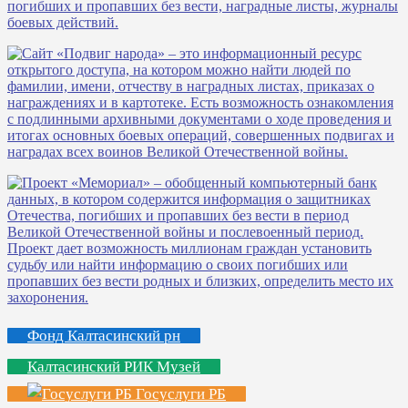
Фонд Калтасинский рн
Калтасинский РИК Музей
Госуслуги РБ