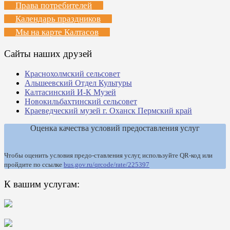
Права потребителей
Календарь праздников
Мы на карте Калтасов
Сайты наших друзей
Краснохолмский сельсовет
Альшеевский Отдел Культуры
Калтасинский И-К Музей
Новокильбахтинский сельсовет
Краеведческий музей г. Оханск Пермский край
Оценка качества условий предоставления услуг
Чтобы оценить условия предо-ставления услуг, используйте QR-код или
пройдите по ссылке
bus.gov.ru/qrcode/rate/225397
К вашим услугам: