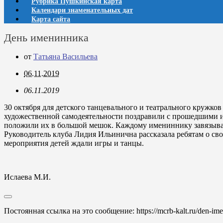
Рубрика Пушкинская карта
Календари знаменательных дат
Карта сайта
День именинника
от
Татьяна Васильева
06.11.2019
06.11.2019
30 октября для детского танцевального и театрального кружк
художественной самодеятельности поздравили с прошедшими 
положили их в большой мешок. Каждому имениннику завязывали
Руководитель клуба Лидия Ильинична рассказала ребятам о свое
мероприятия детей ждали игры и танцы.
Ислаева М.И.
Постоянная ссылка на это сообщение:
https://mcrb-kalt.ru/den-im