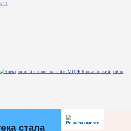
№ 21
Решаем вместе
ека стала