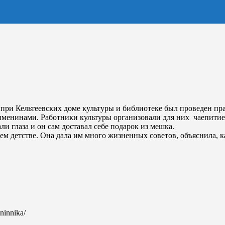
ов при Кельтеевских доме культуры и библиотеке был проведен 
именинами. Работники культуры организовали для них чаепити
 глаза и он сам доставал себе подарок из мешка.
м детстве. Она дала им много жизненных советов, объяснила, ка
eninnika/