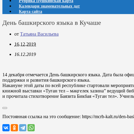
Рубрика Пушкинская карта
Календари знаменательных дат
Карта сайта
День башкирского языка в Кучаше
от
Татьяна Васильева
16.12.2019
16.12.2019
14 декабря отмечается День башкирского языка. Дата была оф
поддержки и развития башкирского языка.
Накануне этой даты по всей республике стартовали мероприят
книжной выставки «Туған тел – мәңгелек хазина” ведущий биб
и прочитала стихотворение Баязита Бикбая «Туган тел». Учие
Постоянная ссылка на это сообщение:
https://mcrb-kalt.ru/den-b