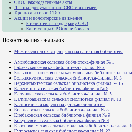
СВО. Законодательные акты
Льготы для участников СВО и их семей
Хроника и герои СВО
Акции и волонтерские движения
Библиотеки в поддержку СВО
Калтасинцы СВОих не бросают
Новости наших филиалов
Межпоселенческая центральная районная библиотека
_______________________________________________
Амзибашевская сельская библиотека-филиал № 1
Бабаевская сельская библиотека-филиал № 2
Большекачаковская сельская модельная библиотека-фили
Большекуразовская сельская библиотека-филиал № 3
Верхнетыхтемская сельская библиотека-филиал № 15
Калегинская сельская библиотека-филиал № 6
Калмашевская сельская библиотека-филиал № 5
Калмиябашевская сельская библиотека-филиал № 13
Калтасинская модельная детская библиотека
Кельтеевская сельская библиотека-филиал № 8
Киебаковская сельская библиотека-филиал № 9
Кокушевская сельская библиотека-филиал № 4
Краснохолмская сельская модельная библиотека-филиал 
Кутеремская сельская библиотека-филиал № 22