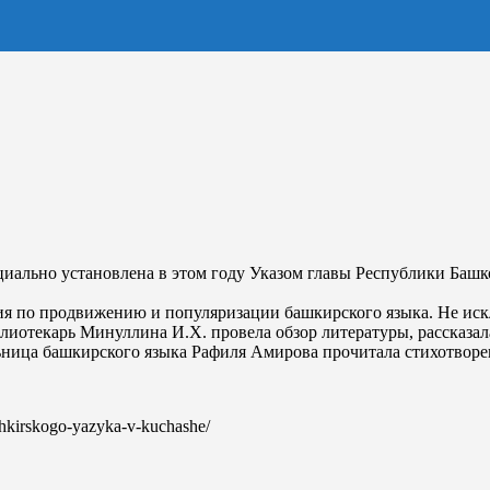
ициально установлена в этом году Указом главы Республики Баш
ия по продвижению и популяризации башкирского языка. Не иск
лиотекарь Минуллина И.Х. провела обзор литературы, рассказал
льница башкирского языка Рафиля Амирова прочитала стихотвор
ashkirskogo-yazyka-v-kuchashe/