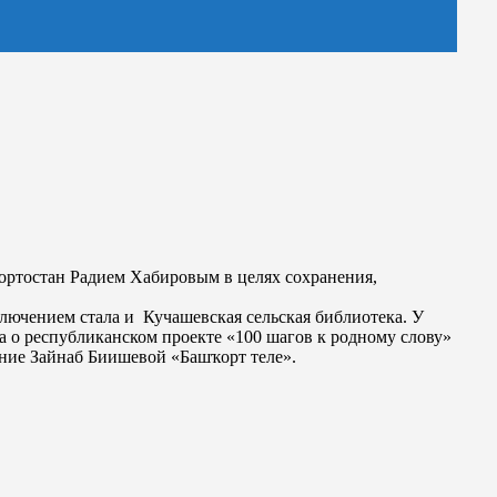
кортостан Радием Хабировым в целях сохранения,
лючением стала и Кучашевская сельская библиотека. У
а о республиканском проекте «100 шагов к родному слову»
ение Зайнаб Биишевой «Башҡорт теле».