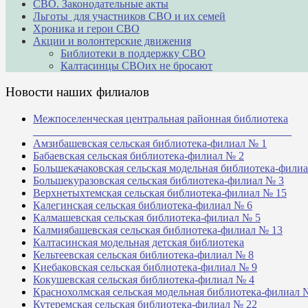
СВО. Законодательные акты
Льготы для участников СВО и их семей
Хроника и герои СВО
Акции и волонтерские движения
Библиотеки в поддержку СВО
Калтасинцы СВОих не бросают
Новости наших филиалов
Межпоселенческая центральная районная библиотека
_______________________________________________
Амзибашевская сельская библиотека-филиал № 1
Бабаевская сельская библиотека-филиал № 2
Большекачаковская сельская модельная библиотека-фили
Большекуразовская сельская библиотека-филиал № 3
Верхнетыхтемская сельская библиотека-филиал № 15
Калегинская сельская библиотека-филиал № 6
Калмашевская сельская библиотека-филиал № 5
Калмиябашевская сельская библиотека-филиал № 13
Калтасинская модельная детская библиотека
Кельтеевская сельская библиотека-филиал № 8
Киебаковская сельская библиотека-филиал № 9
Кокушевская сельская библиотека-филиал № 4
Краснохолмская сельская модельная библиотека-филиал 
Кутеремская сельская библиотека-филиал № 22