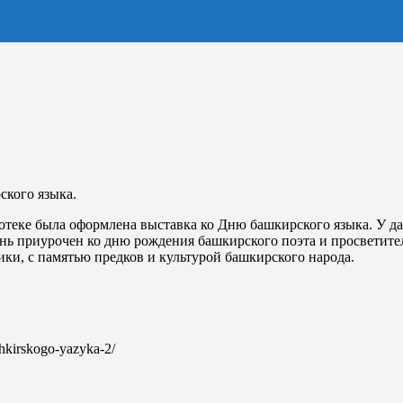
ского языка.
теке была оформлена выставка ко Дню башкирского языка. У да
день приурочен ко дню рождения башкирского поэта и просветит
ики, с памятью предков и культурой башкирского народа.
shkirskogo-yazyka-2/