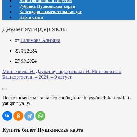
Наши филиалы в соцсетях
Рубрика Пушкинская карта
Календари знаменательных дат
Карта сайта
Дәүләт яугирҙәр яҡлы
от
Галимова Альбина
25.09.2024
25.09.2024
Минғәлиева Ә. Дәүләт яугирҙәр яҡлы / Ә. Минғәлиева //
Башҡортостан. – 2024. – 9 август.
Постоянная ссылка на это сообщение:
https://mcrb-kalt.ru/d-l-t-
yaugir-r-ya-ly/
Купить билет Пушкинская карта