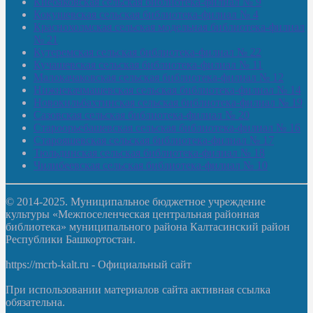
Киебаковская сельская библиотека-филиал № 9
Кокушевская сельская библиотека-филиал № 4
Краснохолмская сельская модельная библиотека-филиал
№ 21
Кутеремская сельская библиотека-филиал № 22
Кучашевская сельская библиотека-филиал № 11
Малокачаковская сельская библиотека-филиал № 12
Нижнекачмашевская сельская библиотека-филиал № 14
Новокильбахтинская сельская библиотека-филиал № 19
Сазовская сельская библиотека-филиал № 20
Староорьебашевская сельская библиотека-филиал № 16
Старояшевская сельская библиотека-филиал № 17
Тюльдинская сельская библиотека-филиал № 18
Чилибеевская сельская библиотека-филиал № 10
© 2014-2025. Муниципальное бюджетное учреждение
культуры «Межпоселенческая центральная районная
библиотека» муниципального района Калтасинский район
Республики Башкортостан.
https://mcrb-kalt.ru - Официальный сайт
При использовании материалов сайта активная ссылка
обязательна.