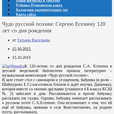
Наши филиалы в соцсетях
Рубрика Пушкинская карта
Календари знаменательных дат
Карта сайта
Чудо русской поэзии: Сергею Есенину 120
лет со дня рождения
от
Татьяна Васильева
15.10.2015
15.10.2015
К 120-летию со дня рождения С.А. Есенина в
детской модельной библиотеке прошла литературно –
музыкальная композиция «Чудо русской поэзии».
В зале стоит стол с самоваром и угощением, бабушка (в роли –
Шайнурова Е.Г.) наготовила блинов и ждёт внучку Дашеньку,
которая вместе со своими друзьями (учащиеся 4 Б класса КСШ
№ 2) забегают в дом. Рассаживаются и просят бабушку
рассказать им сказку. Однако, бабушка начинает рассказывать
о русском поэте С.А.Есенине. Она вспоминает о том, что ей
ещё её бабушка, жившая в селе Константиново, на родине
поэта, рассказывала.