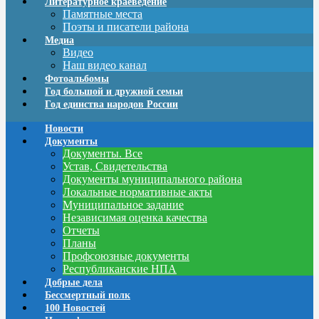
Литературное краеведение
Памятные места
Поэты и писатели района
Медиа
Видео
Наш видео канал
Фотоальбомы
Год большой и дружной семьи
Год единства народов России
Новости
Документы
Документы. Все
Устав, Свидетельства
Документы муниципального района
Локальные нормативные акты
Муниципальное задание
Независимая оценка качества
Отчеты
Планы
Профсоюзные документы
Республиканские НПА
Добрые дела
Бессмертный полк
100 Новостей