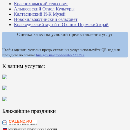
Краснохолмский сельсовет
Альшеевский Отдел Культуры
Калтасинский И-К Музей
Новокильбахтинский сельсовет
Краеведческий музей г. Оханск Пермский край
Оценка качества условий предоставления услуг
Чтобы оценить условия предо-ставления услуг, используйте QR-код или
пройдите по ссылке
bus.gov.ru/qrcode/rate/225397
К вашим услугам:
Ближайшие праздники
Ближайшие праздники России