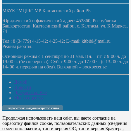
МБУК “МЦРБ” МР Калтасинский район РБ
Юридический и фактический адрес: 452860, Республика
Башкортостан, Калтасинский район, с. Калтасы, ул. К.Маркса,
74
Тел.: 8 (34779) 4-15-42; 4-25-42; E–mail: kltbibl@mail.ru
Режим работы:
Основной режим с 1 сентября по 31 мая. Пн. – пт. с 9-00 ч. до
19-00 ч. (без перерыва). Суб. с 9-00 ч. до 17-00 ч. (с 13- 00 ч. до
14- 00 ч. перерыв на обед). Выходной – воскресенье
Домой
Новости
Документы. Все
Мы в соцсетях
Разработчик и администратор сайта
Продолжая использовать наш сайт, вы даете согласие на
обработку файлов cookie, пользовательских данных (сведения
о местоположении; тип и версия ОС; тип и версия Браузера;