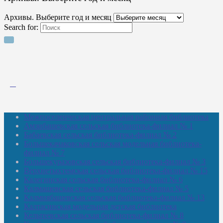
Архивы. Выберите год и месяц
Search for:
Межпоселенческая центральная районная библиотека
Амзибашевская сельская библиотека-филиал № 1
Бабаевская сельская библиотека-филиал № 2
Большекачаковская сельская модельная библиотека-
филиал № 7
Большекуразовская сельская библиотека-филиал № 3
Верхнетыхтемская сельская библиотека-филиал № 15
Калегинская сельская библиотека-филиал № 6
Калмашевская сельская библиотека-филиал № 5
Калмиябашевская сельская библиотека-филиал № 13
Калтасинская модельная детская библиотека
Кельтеевская сельская библиотека-филиал № 8