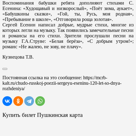
Воспоминания бабушки ребята дополняют стихами С.
Есенина: «Худощавый и низкорослый», «Поёт зима, аукает»,
«Бабушкины сказки», «Гой, ты, Русь, моя родная»,
«Пребывание в школе», «Отговорила роща золотая».
Сергей Есенин написал добрые, мудрые стихи, многие из
которых легли на музыку. Так появились замечательные песни
и романсы на его стихи. Зрители прослушали песни на
музыку Г.А.Струве: «Белая берёза», «С добрым утром!»;
романс «Не жалею, не зову, не плачу».
Кузнецова Т.В.
Постоянная ссылка на это сообщение:
https://mcrb-
kalt.ru/chudo-russkoj-poezii-sergeyu-eseninu-120-let-so-dnya-
rozhdeniya/
Купить билет Пушкинская карта