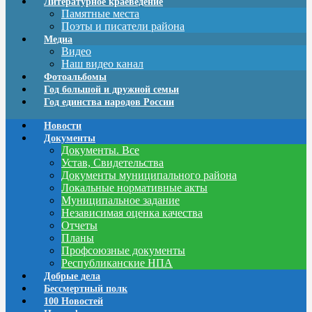
Литературное краеведение
Памятные места
Поэты и писатели района
Медиа
Видео
Наш видео канал
Фотоальбомы
Год большой и дружной семьи
Год единства народов России
Новости
Документы
Документы. Все
Устав, Свидетельства
Документы муниципального района
Локальные нормативные акты
Муниципальное задание
Независимая оценка качества
Отчеты
Планы
Профсоюзные документы
Республиканские НПА
Добрые дела
Бессмертный полк
100 Новостей