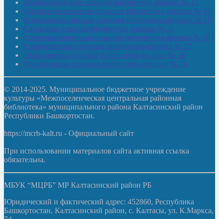
Малокачаковская сельская библиотека-филиал № 12
Нижнекачмашевская сельская библиотека-филиал № 14
Новокильбахтинская сельская библиотека-филиал № 19
Сазовская сельская библиотека-филиал № 20
Староорьебашевская сельская библиотека-филиал № 16
Старояшевская сельская библиотека-филиал № 17
Тюльдинская сельская библиотека-филиал № 18
Чилибеевская сельская библиотека-филиал № 10
© 2014-2025. Муниципальное бюджетное учреждение
культуры «Межпоселенческая центральная районная
библиотека» муниципального района Калтасинский район
Республики Башкортостан.
https://mcrb-kalt.ru - Официальный сайт
При использовании материалов сайта активная ссылка
обязательна.
МБУК “МЦРБ” МР Калтасинский район РБ
Юридический и фактический адрес: 452860, Республика
Башкортостан, Калтасинский район, с. Калтасы, ул. К.Маркса,