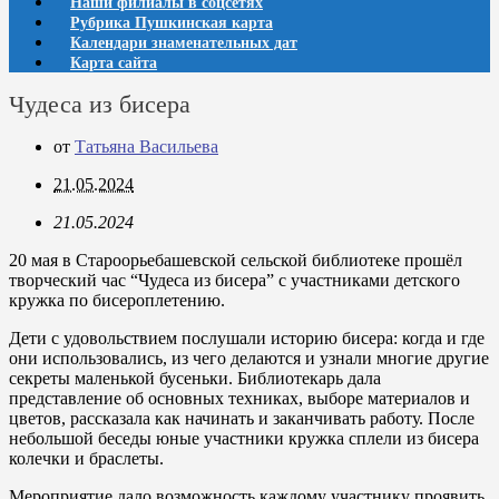
Наши филиалы в соцсетях
Рубрика Пушкинская карта
Календари знаменательных дат
Карта сайта
Чудеса из бисера
от
Татьяна Васильева
21.05.2024
21.05.2024
20 мая в Староорьебашевской сельской библиотеке прошёл
творческий час “Чудеса из бисера” с участниками детского
кружка по бисероплетению.
Дети с удовольствием послушали историю бисера: когда и где
они использовались, из чего делаются и узнали многие другие
секреты маленькой бусеньки. Библиотекарь дала
представление об основных техниках, выборе материалов и
цветов, рассказала как начинать и заканчивать работу. После
небольшой беседы юные участники кружка сплели из бисера
колечки и браслеты.
Мероприятие дало возможность каждому участнику проявить