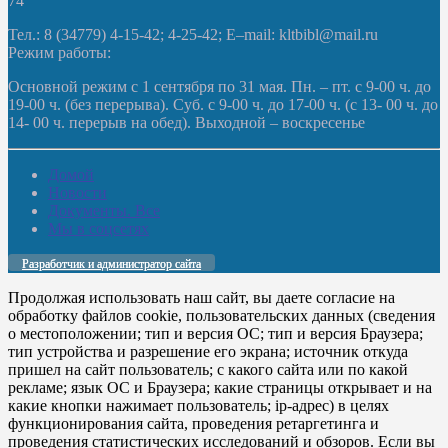
74
Тел.: 8 (34779) 4-15-42; 4-25-42; E–mail: kltbibl@mail.ru
Режим работы:
Основной режим с 1 сентября по 31 мая. Пн. – пт. с 9-00 ч. до
19-00 ч. (без перерыва). Суб. с 9-00 ч. до 17-00 ч. (с 13- 00 ч. до
14- 00 ч. перерыв на обед). Выходной – воскресенье
Домой
Новости
Документы. Все
Мы в соцсетях
Разработчик и администратор сайта
Продолжая использовать наш сайт, вы даете согласие на
обработку файлов cookie, пользовательских данных (сведения
о местоположении; тип и версия ОС; тип и версия Браузера;
тип устройства и разрешение его экрана; источник откуда
пришел на сайт пользователь; с какого сайта или по какой
рекламе; язык ОС и Браузера; какие страницы открывает и на
какие кнопки нажимает пользователь; ip-адрес) в целях
функционирования сайта, проведения ретаргетинга и
проведения статистических исследований и обзоров. Если вы