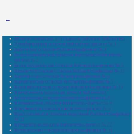
Межпоселенческая центральная районная библиотека
Амзибашевская сельская библиотека-филиал № 1
Бабаевская сельская библиотека-филиал № 2
Большекачаковская сельская модельная библиотека-
филиал № 7
Большекуразовская сельская библиотека-филиал № 3
Верхнетыхтемская сельская библиотека-филиал № 15
Калегинская сельская библиотека-филиал № 6
Калмашевская сельская библиотека-филиал № 5
Калмиябашевская сельская библиотека-филиал № 13
Калтасинская модельная детская библиотека
Кельтеевская сельская библиотека-филиал № 8
Киебаковская сельская библиотека-филиал № 9
Кокушевская сельская библиотека-филиал № 4
Краснохолмская сельская модельная библиотека-филиал
№ 21
Кутеремская сельская библиотека-филиал № 22
Кучашевская сельская библиотека-филиал № 11