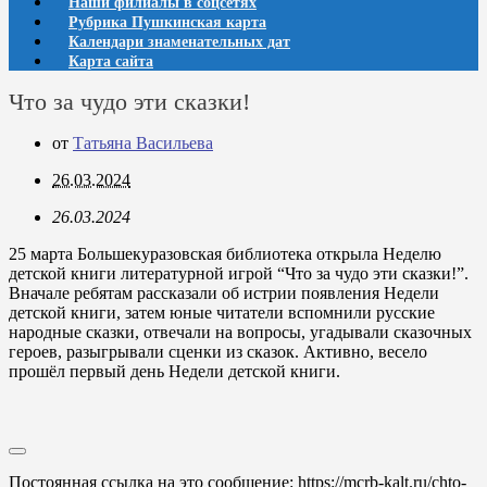
Наши филиалы в соцсетях
Рубрика Пушкинская карта
Календари знаменательных дат
Карта сайта
Что за чудо эти сказки!
от
Татьяна Васильева
26.03.2024
26.03.2024
25 марта Большекуразовская библиотека открыла Неделю
детской книги литературной игрой “Что за чудо эти сказки!”.
Вначале ребятам рассказали об истрии появления Недели
детской книги, затем юные читатели вспомнили русские
народные сказки, отвечали на вопросы, угадывали сказочных
героев, разыгрывали сценки из сказок. Активно, весело
прошёл первый день Недели детской книги.
Постоянная ссылка на это сообщение:
https://mcrb-kalt.ru/chto-