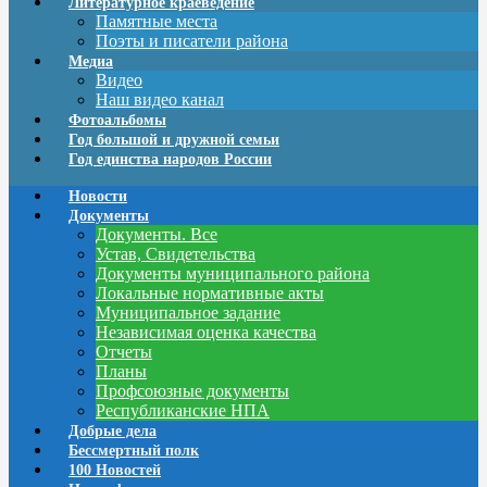
Литературное краеведение
Памятные места
Поэты и писатели района
Медиа
Видео
Наш видео канал
Фотоальбомы
Год большой и дружной семьи
Год единства народов России
Новости
Документы
Документы. Все
Устав, Свидетельства
Документы муниципального района
Локальные нормативные акты
Муниципальное задание
Независимая оценка качества
Отчеты
Планы
Профсоюзные документы
Республиканские НПА
Добрые дела
Бессмертный полк
100 Новостей