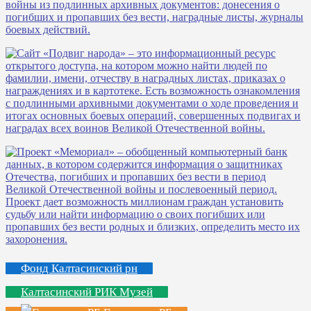
Фонд Калтасинский рн
Калтасинский РИК Музей