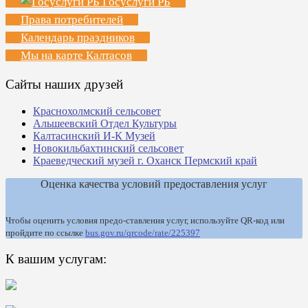
Госуслуги РБ
Права потребителей
Календарь праздников
Мы на карте Калтасов
Сайты наших друзей
Краснохолмский сельсовет
Альшеевский Отдел Культуры
Калтасинский И-К Музей
Новокильбахтинский сельсовет
Краеведческий музей г. Оханск Пермский край
Оценка качества условий предоставления услуг
Чтобы оценить условия предо-ставления услуг, используйте QR-код или
пройдите по ссылке
bus.gov.ru/qrcode/rate/225397
К вашим услугам: