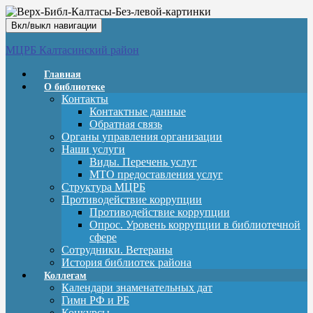
Вкл/выкл навигации
МЦРБ Калтасинский район
Главная
О библиотеке
Контакты
Контактные данные
Обратная связь
Органы управления организации
Наши услуги
Виды. Перечень услуг
МТО предоставления услуг
Структура МЦРБ
Противодействие коррупции
Противодействие коррупции
Опрос. Уровень коррупции в библиотечной
сфере
Сотрудники. Ветераны
История библиотек района
Коллегам
Календари знаменательных дат
Гимн РФ и РБ
Конкурсы