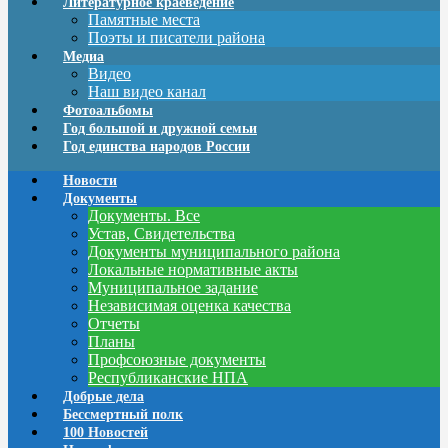
Литературное краеведение
Памятные места
Поэты и писатели района
Медиа
Видео
Наш видео канал
Фотоальбомы
Год большой и дружной семьи
Год единства народов России
Новости
Документы
Документы. Все
Устав, Свидетельства
Документы муниципального района
Локальные нормативные акты
Муниципальное задание
Независимая оценка качества
Отчеты
Планы
Профсоюзные документы
Республиканские НПА
Добрые дела
Бессмертный полк
100 Новостей