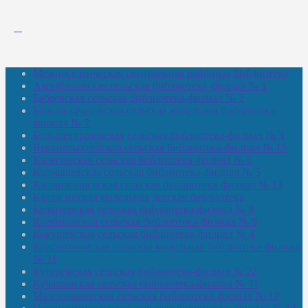
Межпоселенческая центральная районная библиотека
Амзибашевская сельская библиотека-филиал № 1
Бабаевская сельская библиотека-филиал № 2
Большекачаковская сельская модельная библиотека-
филиал № 7
Большекуразовская сельская библиотека-филиал № 3
Верхнетыхтемская сельская библиотека-филиал № 15
Калегинская сельская библиотека-филиал № 6
Калмашевская сельская библиотека-филиал № 5
Калмиябашевская сельская библиотека-филиал № 13
Калтасинская модельная детская библиотека
Кельтеевская сельская библиотека-филиал № 8
Киебаковская сельская библиотека-филиал № 9
Кокушевская сельская библиотека-филиал № 4
Краснохолмская сельская модельная библиотека-филиал
№ 21
Кутеремская сельская библиотека-филиал № 22
Кучашевская сельская библиотека-филиал № 11
Малокачаковская сельская библиотека-филиал № 12