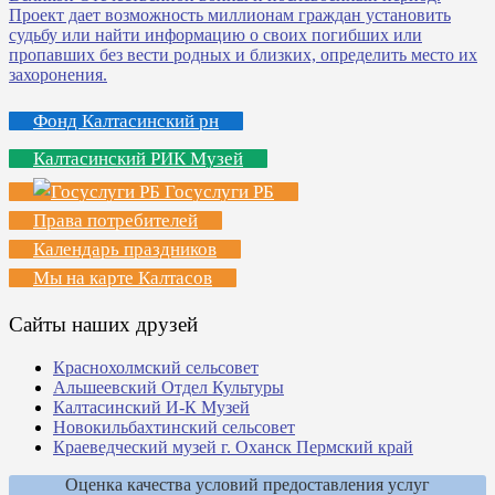
Фонд Калтасинский рн
Калтасинский РИК Музей
Госуслуги РБ
Права потребителей
Календарь праздников
Мы на карте Калтасов
Сайты наших друзей
Краснохолмский сельсовет
Альшеевский Отдел Культуры
Калтасинский И-К Музей
Новокильбахтинский сельсовет
Краеведческий музей г. Оханск Пермский край
Оценка качества условий предоставления услуг