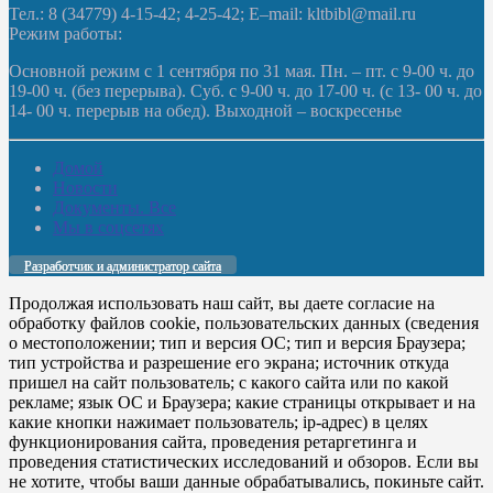
Тел.: 8 (34779) 4-15-42; 4-25-42; E–mail: kltbibl@mail.ru
Режим работы:
Основной режим с 1 сентября по 31 мая. Пн. – пт. с 9-00 ч. до
19-00 ч. (без перерыва). Суб. с 9-00 ч. до 17-00 ч. (с 13- 00 ч. до
14- 00 ч. перерыв на обед). Выходной – воскресенье
Домой
Новости
Документы. Все
Мы в соцсетях
Разработчик и администратор сайта
Продолжая использовать наш сайт, вы даете согласие на
обработку файлов cookie, пользовательских данных (сведения
о местоположении; тип и версия ОС; тип и версия Браузера;
тип устройства и разрешение его экрана; источник откуда
пришел на сайт пользователь; с какого сайта или по какой
рекламе; язык ОС и Браузера; какие страницы открывает и на
какие кнопки нажимает пользователь; ip-адрес) в целях
функционирования сайта, проведения ретаргетинга и
проведения статистических исследований и обзоров. Если вы
не хотите, чтобы ваши данные обрабатывались, покиньте сайт.