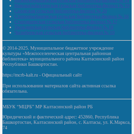
Нижнекачмашевская сельская библиотека-филиал № 14
Новокильбахтинская сельская библиотека-филиал № 19
Сазовская сельская библиотека-филиал № 20
Староорьебашевская сельская библиотека-филиал № 16
Старояшевская сельская библиотека-филиал № 17
Тюльдинская сельская библиотека-филиал № 18
Чилибеевская сельская библиотека-филиал № 10
© 2014-2025. Муниципальное бюджетное учреждение
культуры «Межпоселенческая центральная районная
библиотека» муниципального района Калтасинский район
Республики Башкортостан.
https://mcrb-kalt.ru - Официальный сайт
При использовании материалов сайта активная ссылка
обязательна.
МБУК “МЦРБ” МР Калтасинский район РБ
Юридический и фактический адрес: 452860, Республика
Башкортостан, Калтасинский район, с. Калтасы, ул. К.Маркса,
74