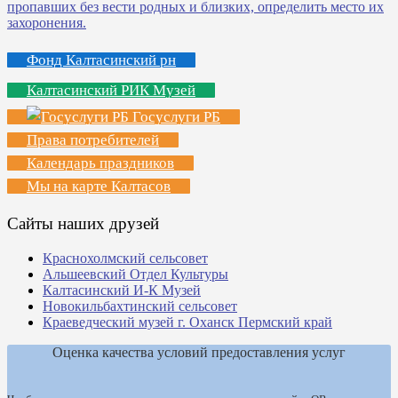
Фонд Калтасинский рн
Калтасинский РИК Музей
Госуслуги РБ
Права потребителей
Календарь праздников
Мы на карте Калтасов
Сайты наших друзей
Краснохолмский сельсовет
Альшеевский Отдел Культуры
Калтасинский И-К Музей
Новокильбахтинский сельсовет
Краеведческий музей г. Оханск Пермский край
Оценка качества условий предоставления услуг