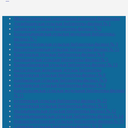
Межпоселенческая центральная районная библиотека
Амзибашевская сельская библиотека-филиал № 1
Бабаевская сельская библиотека-филиал № 2
Большекачаковская сельская модельная библиотека-
филиал № 7
Большекуразовская сельская библиотека-филиал № 3
Верхнетыхтемская сельская библиотека-филиал № 15
Калегинская сельская библиотека-филиал № 6
Калмашевская сельская библиотека-филиал № 5
Калмиябашевская сельская библиотека-филиал № 13
Калтасинская модельная детская библиотека
Кельтеевская сельская библиотека-филиал № 8
Киебаковская сельская библиотека-филиал № 9
Кокушевская сельская библиотека-филиал № 4
Краснохолмская сельская модельная библиотека-филиал
№ 21
Кутеремская сельская библиотека-филиал № 22
Кучашевская сельская библиотека-филиал № 11
Малокачаковская сельская библиотека-филиал № 12
Нижнекачмашевская сельская библиотека-филиал № 14
Новокильбахтинская сельская библиотека-филиал № 19
Сазовская сельская библиотека-филиал № 20