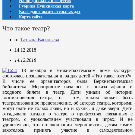
Наши филиалы в соцсетях
Рубрика Пушкинская карта
Календари знаменательных дат
Карта сайта
Что такое театр?
от
Татьяна Васильева
14.12.2018
14.12.2018
13 декабря в Нижнетыхтемском доме культуры
состоялась познавательная игра для детей «Что такое театр?».
В числе ее организаторов была Верхнетыхтемская
библиотека. Мероприятие началось с показа афиши и
входного билета в театр. Дети узнали об истории
возникновения театра, о том, каким может быть
театрализованное представление, об актерах театра, которыми
могут быть не только люди, но и куклы, и даже звери. Дети
отгадывали загадки о театре, о профессиях, связанных с
театром, с удовольствием участвовали в играх. И не
удивительно, что по окончании мероприятия, детям самим
захотелось принять участие в самодеятельном