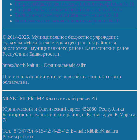
Староорьебашевская сельская библиотека-филиал № 16
Старояшевская сельская библиотека-филиал № 17
Тюльдинская сельская библиотека-филиал № 18
Чилибеевская сельская библиотека-филиал № 10
© 2014-2025. Муниципальное бюджетное учреждение
культуры «Межпоселенческая центральная районная
библиотека» муниципального района Калтасинский район
Республики Башкортостан.
https://mcrb-kalt.ru - Официальный сайт
При использовании материалов сайта активная ссылка
обязательна.
МБУК “МЦРБ” МР Калтасинский район РБ
Юридический и фактический адрес: 452860, Республика
Башкортостан, Калтасинский район, с. Калтасы, ул. К.Маркса,
74
Тел.: 8 (34779) 4-15-42; 4-25-42; E–mail: kltbibl@mail.ru
Режим работы: