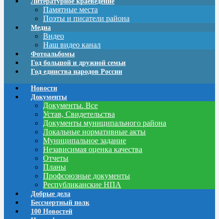
Литературное краеведение
Памятные места
Поэты и писатели района
Медиа
Видео
Наш видео канал
Фотоальбомы
Год большой и дружной семьи
Год единства народов России
Новости
Документы
Документы. Все
Устав, Свидетельства
Документы муниципального района
Локальные нормативные акты
Муниципальное задание
Независимая оценка качества
Отчеты
Планы
Профсоюзные документы
Республиканские НПА
Добрые дела
Бессмертный полк
100 Новостей