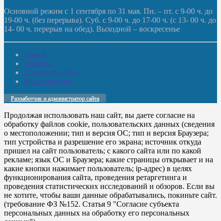
Основной режим с 1 сентября по 31 мая. Пн. – пт. с 9-00 ч. до
19-00 ч. (без перерыва). Суб. с 9-00 ч. до 17-00 ч. (с 13- 00 ч. до
14- 00 ч. перерыв на обед). Выходной – воскресенье
Домой
Новости
Документы. Все
Мы в соцсетях
Разработчик и администратор сайта
Продолжая использовать наш сайт, вы даете согласие на
обработку файлов cookie, пользовательских данных (сведения
о местоположении; тип и версия ОС; тип и версия Браузера;
тип устройства и разрешение его экрана; источник откуда
пришел на сайт пользователь; с какого сайта или по какой
рекламе; язык ОС и Браузера; какие страницы открывает и на
какие кнопки нажимает пользователь; ip-адрес) в целях
функционирования сайта, проведения ретаргетинга и
проведения статистических исследований и обзоров. Если вы
не хотите, чтобы ваши данные обрабатывались, покиньте сайт.
(требование ФЗ №152. Статья 9 "Согласие субъекта
персональных данных на обработку его персональных