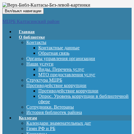
Вкл/выкл навигации
МЦРБ Калтасинский район
Главная
О библиотеке
Контакты
Контактные данные
Обратная связь
Органы управления организации
Наши услуги
Виды. Перечень услуг
МТО предоставления услуг
Структура МЦРБ
Противодействие коррупции
Противодействие коррупции
Опрос. Уровень коррупции в библиотечной
сфере
Сотрудники. Ветераны
История библиотек района
Коллегам
Календари знаменательных дат
Гимн РФ и РБ
Конкурсы