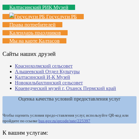
Калтасинский РИК Музей
Госуслуги РБ
Права потребителей
Календарь праздников
Мы на карте Калтасов
Сайты наших друзей
Краснохолмский сельсовет
Альшеевский Отдел Культуры
Калтасинский И-К Музей
Новокильбахтинский сельсовет
Краеведческий музей г. Оханск Пермский край
Оценка качества условий предоставления услуг
Чтобы оценить условия предо-ставления услуг, используйте QR-код или
пройдите по ссылке
bus.gov.ru/qrcode/rate/225397
К вашим услугам: