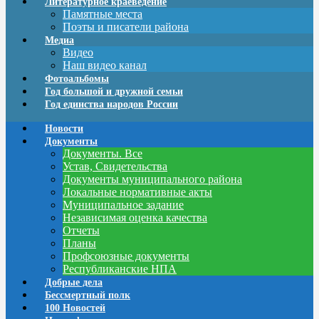
Литературное краеведение
Памятные места
Поэты и писатели района
Медиа
Видео
Наш видео канал
Фотоальбомы
Год большой и дружной семьи
Год единства народов России
Новости
Документы
Документы. Все
Устав, Свидетельства
Документы муниципального района
Локальные нормативные акты
Муниципальное задание
Независимая оценка качества
Отчеты
Планы
Профсоюзные документы
Республиканские НПА
Добрые дела
Бессмертный полк
100 Новостей