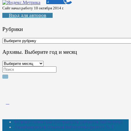
Сайт начал работу 10 октября 2014 г.
Вход для авторов
Рубрики
Рубрики
Архивы. Выберите год и месяц
Архивы.
Выберите
Search
год
for:
и
месяц
Межпоселенческая центральная районная библиотека
Амзибашевская сельская библиотека-филиал № 1