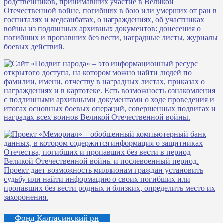
Фонд Калтасинский рн