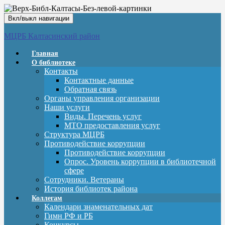
Вкл/выкл навигации
МЦРБ Калтасинский район
Главная
О библиотеке
Контакты
Контактные данные
Обратная связь
Органы управления организации
Наши услуги
Виды. Перечень услуг
МТО предоставления услуг
Структура МЦРБ
Противодействие коррупции
Противодействие коррупции
Опрос. Уровень коррупции в библиотечной
сфере
Сотрудники. Ветераны
История библиотек района
Коллегам
Календари знаменательных дат
Гимн РФ и РБ
Конкурсы