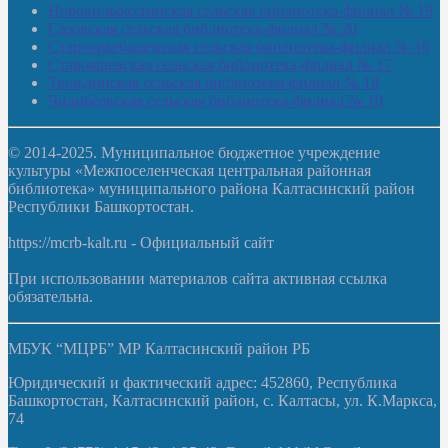
Новокильбахтинская сельская библиотека-филиал № 19
Сазовская сельская библиотека-филиал № 20
Староорьебашевская сельская библиотека-филиал № 16
Старояшевская сельская библиотека-филиал № 17
Тюльдинская сельская библиотека-филиал № 18
Чилибеевская сельская библиотека-филиал № 10
© 2014-2025. Муниципальное бюджетное учреждение
культуры «Межпоселенческая центральная районная
библиотека» муниципального района Калтасинский район
Республики Башкортостан.
https://mcrb-kalt.ru - Официальный сайт
При использовании материалов сайта активная ссылка
обязательна.
МБУК “МЦРБ” МР Калтасинский район РБ
Юридический и фактический адрес: 452860, Республика
Башкортостан, Калтасинский район, с. Калтасы, ул. К.Маркса,
74