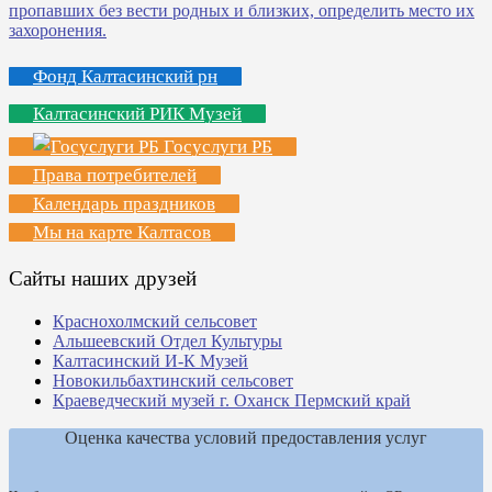
Фонд Калтасинский рн
Калтасинский РИК Музей
Госуслуги РБ
Права потребителей
Календарь праздников
Мы на карте Калтасов
Сайты наших друзей
Краснохолмский сельсовет
Альшеевский Отдел Культуры
Калтасинский И-К Музей
Новокильбахтинский сельсовет
Краеведческий музей г. Оханск Пермский край
Оценка качества условий предоставления услуг