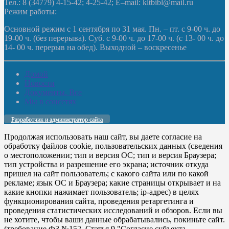
Тел.: 8 (34779) 4-15-42; 4-25-42; E–mail: kltbibl@mail.ru
Режим работы:
Основной режим с 1 сентября по 31 мая. Пн. – пт. с 9-00 ч. до
19-00 ч. (без перерыва). Суб. с 9-00 ч. до 17-00 ч. (с 13- 00 ч. до
14- 00 ч. перерыв на обед). Выходной – воскресенье
Домой
Новости
Документы. Все
Мы в соцсетях
Разработчик и администратор сайта
Продолжая использовать наш сайт, вы даете согласие на
обработку файлов cookie, пользовательских данных (сведения
о местоположении; тип и версия ОС; тип и версия Браузера;
тип устройства и разрешение его экрана; источник откуда
пришел на сайт пользователь; с какого сайта или по какой
рекламе; язык ОС и Браузера; какие страницы открывает и на
какие кнопки нажимает пользователь; ip-адрес) в целях
функционирования сайта, проведения ретаргетинга и
проведения статистических исследований и обзоров. Если вы
не хотите, чтобы ваши данные обрабатывались, покиньте сайт.
(требование ФЗ №152. Статья 9 "Согласие субъекта