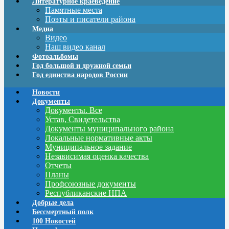
Литературное краеведение
Памятные места
Поэты и писатели района
Медиа
Видео
Наш видео канал
Фотоальбомы
Год большой и дружной семьи
Год единства народов России
Новости
Документы
Документы. Все
Устав, Свидетельства
Документы муниципального района
Локальные нормативные акты
Муниципальное задание
Независимая оценка качества
Отчеты
Планы
Профсоюзные документы
Республиканские НПА
Добрые дела
Бессмертный полк
100 Новостей