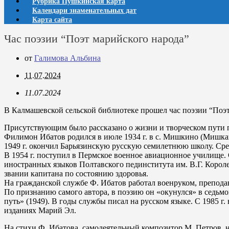
Рубрика Пушкинская карта
Календари знаменательных дат
Карта сайта
Час поэзии “Поэт марийского народа”
от
Галимова Альбина
11.07.2024
11.07.2024
В Калмашевской сельской библиотеке прошел час поэзии “Поэ
Присутствующим было рассказано о жизни и творческом пути 
Филимон Ибатов родился в июле 1934 г. в с. Мишкино (Мишкан
1949 г. окончил Барьязинскую русскую семилетнюю школу. Сре
В 1954 г. поступил в Пермское военное авиационное училище. 
иностранных языков Полтавского пединститута им. В.Г. Корол
звании капитана по состоянию здоровья.
На гражданской службе Ф. Ибатов работал военруком, преподав
По признанию самого автора, в поэзию он «окунулся» в седьм
путь» (1949). В годы службы писал на русском языке. С 1985 г
изданиях Марий Эл.
На стихи Ф. Ибатова, самодеятельный композитор М. Петров, н