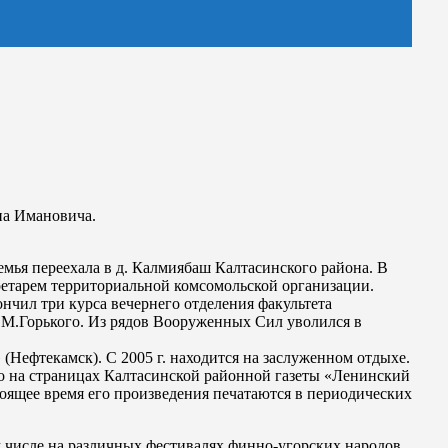
на Имановича.
мья переехала в д. Калмиябаш Калтасинского района. В
кретарем территориальной комсомольской организации.
нчил три курса вечернего отделения факультета
. М.Горького. Из рядов Вооруженных Сил уволился в
(Нефтекамск). С 2005 г. находится на заслуженном отдыхе.
но на страницах Калтасинской районной газеты «Ленинский
стоящее время его произведения печатаются в периодических
ом числе на различных фестивалях финно-угорских народов.