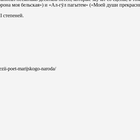
орона моя бельская») и «Ал-гӱл пагытем» («Моей души прекрас
I степеней.
oezii-poet-marijskogo-naroda/