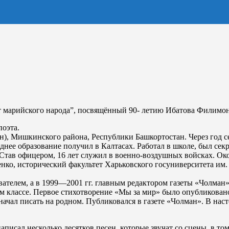
т марийского народа”, посвящённый 90- летию Ибатова Филимо
поэта.
), Мишкинского района, Республики Башкортостан. Через год се
днее образование получил в Калтасах. Работал в школе, был се
Став офицером, 16 лет служил в военно-воздушных войсках. Око
енко, исторический факультет Харьковского госуниверситета им
ателем, а в 1999—2001 гг. главным редактором газеты «Чолман» 
ом классе. Первое стихотворение «Мы за мир» было опубликова
. начал писать на родном. Публиковался в газете «Чолман». В на
аписал несколько десятков песен, которые звучат со сцены, в т