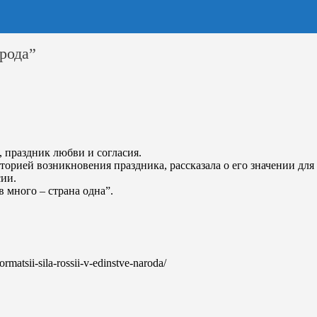
рода”
 праздник любви и согласия.
орией возникновения праздника, рассказала о его значении для 
сии.
 много – страна одна”.
formatsii-sila-rossii-v-edinstve-naroda/