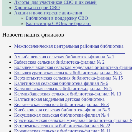
Льготы для участников СВО и их семей
Хроника и герои СВО
Акции и волонтерские движения
Библиотеки в поддержку СВО
Калтасинцы СВОих не бросают
Новости наших филиалов
Межпоселенческая центральная районная библиотека
_______________________________________________
Амзибашевская сельская библиотека-филиал № 1
Бабаевская сельская библиотека-филиал № 2
Большекачаковская сельская модельная библиотека-фили
Большекуразовская сельская библиотека-филиал № 3
Верхнетыхтемская сельская библиотека-филиал № 15
Калегинская сельская библиотека-филиал № 6
Калмашевская сельская библиотека-филиал № 5
Калмиябашевская сельская библиотека-филиал № 13
Калтасинская модельная детская библиотека
Кельтеевская сельская библиотека-филиал № 8
Киебаковская сельская библиотека-филиал № 9
Кокушевская сельская библиотека-филиал № 4
Краснохолмская сельская модельная библиотека-филиал 
Кутеремская сельская библиотека-филиал № 22
Кучашевская сельская библиотека-филиал № 11