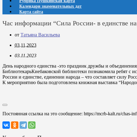
Рубрика Пушкинская карта
Календари знаменательных дат
Карта сайта
Час информации “Сила России- в единстве на
от
Татьяна Васильева
03.11.2023
03.11.2023
День народного единства -это праздник дружбы и объединения,
БиблиотекарьКиебаковской библиотеки познакомила ребят с ист
России и единстве, единении народа – что составляет силу Рос
К мероприятию была подготовлена книжная выставка “Народов
Постоянная ссылка на это сообщение:
https://mcrb-kalt.ru/chas-in