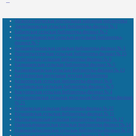
Межпоселенческая центральная районная библиотека
Амзибашевская сельская библиотека-филиал № 1
Бабаевская сельская библиотека-филиал № 2
Большекачаковская сельская модельная библиотека-
филиал № 7
Большекуразовская сельская библиотека-филиал № 3
Верхнетыхтемская сельская библиотека-филиал № 15
Калегинская сельская библиотека-филиал № 6
Калмашевская сельская библиотека-филиал № 5
Калмиябашевская сельская библиотека-филиал № 13
Калтасинская модельная детская библиотека
Кельтеевская сельская библиотека-филиал № 8
Киебаковская сельская библиотека-филиал № 9
Кокушевская сельская библиотека-филиал № 4
Краснохолмская сельская модельная библиотека-филиал
№ 21
Кутеремская сельская библиотека-филиал № 22
Кучашевская сельская библиотека-филиал № 11
Малокачаковская сельская библиотека-филиал № 12
Нижнекачмашевская сельская библиотека-филиал № 14
Новокильбахтинская сельская библиотека-филиал № 19
Сазовская сельская библиотека-филиал № 20