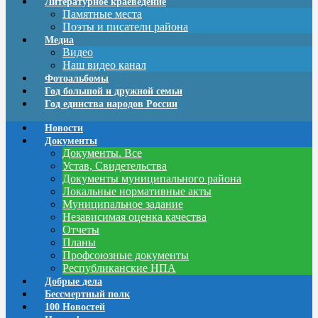
Литературное краеведение
Памятные места
Поэты и писатели района
Медиа
Видео
Наш видео канал
Фотоальбомы
Год большой и дружной семьи
Год единства народов России
Новости
Документы
Документы. Все
Устав, Свидетельства
Документы муниципального района
Локальные нормативные акты
Муниципальное задание
Независимая оценка качества
Отчеты
Планы
Профсоюзные документы
Республиканские НПА
Добрые дела
Бессмертный полк
100 Новостей