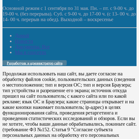
Основной режим с 1 сентября по 31 мая. Пн. – пт. с 9-00 ч. до
19-00 ч. (без перерыва). Суб. с 9-00 ч. до 17-00 ч. (с 13- 00 ч. до
14- 00 ч. перерыв на обед). Выходной – воскресенье
Домой
Новости
Документы. Все
Мы в соцсетях
Разработчик и администратор сайта
Продолжая использовать наш сайт, вы даете согласие на
обработку файлов cookie, пользовательских данных (сведения
о местоположении; тип и версия ОС; тип и версия Браузера;
тип устройства и разрешение его экрана; источник откуда
пришел на сайт пользователь; с какого сайта или по какой
рекламе; язык ОС и Браузера; какие страницы открывает и на
какие кнопки нажимает пользователь; ip-адрес) в целях
функционирования сайта, проведения ретаргетинга и
проведения статистических исследований и обзоров. Если вы
не хотите, чтобы ваши данные обрабатывались, покиньте сайт.
(требование ФЗ №152. Статья 9 "Согласие субъекта
персональных данных на обработку его персональных