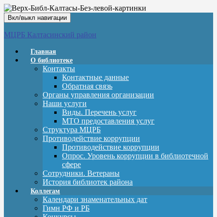
Вкл/выкл навигации
МЦРБ Калтасинский район
Главная
О библиотеке
Контакты
Контактные данные
Обратная связь
Органы управления организации
Наши услуги
Виды. Перечень услуг
МТО предоставления услуг
Структура МЦРБ
Противодействие коррупции
Противодействие коррупции
Опрос. Уровень коррупции в библиотечной
сфере
Сотрудники. Ветераны
История библиотек района
Коллегам
Календари знаменательных дат
Гимн РФ и РБ
Конкурсы