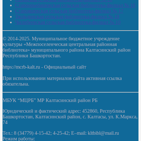
Староорьебашевская сельская библиотека-филиал № 16
Старояшевская сельская библиотека-филиал № 17
Тюльдинская сельская библиотека-филиал № 18
Чилибеевская сельская библиотека-филиал № 10
© 2014-2025. Муниципальное бюджетное учреждение
культуры «Межпоселенческая центральная районная
библиотека» муниципального района Калтасинский район
Республики Башкортостан.
https://mcrb-kalt.ru - Официальный сайт
При использовании материалов сайта активная ссылка
обязательна.
МБУК “МЦРБ” МР Калтасинский район РБ
Юридический и фактический адрес: 452860, Республика
Башкортостан, Калтасинский район, с. Калтасы, ул. К.Маркса,
74
Тел.: 8 (34779) 4-15-42; 4-25-42; E–mail: kltbibl@mail.ru
Режим работы: