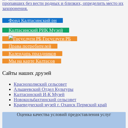
Фонд Калтасинский рн
Калтасинский РИК Музей
Госуслуги РБ
Права потребителей
Календарь праздников
Мы на карте Калтасов
Сайты наших друзей
Краснохолмский сельсовет
Альшеевский Отдел Культуры
Калтасинский И-К Музей
Новокильбахтинский сельсовет
Краеведческий музей г. Оханск Пермский край
Оценка качества условий предоставления услуг