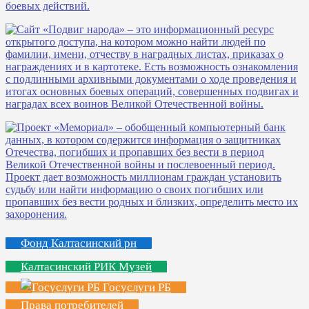
Фонд Калтасинский рн
Калтасинский РИК Музей
Госуслуги РБ
Права потребителей