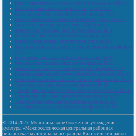
Верхнетыхтемская сельская библиотека-филиал № 15
Калегинская сельская библиотека-филиал № 6
Калмашевская сельская библиотека-филиал № 5
Калмиябашевская сельская библиотека-филиал № 13
Калтасинская модельная детская библиотека
Кельтеевская сельская библиотека-филиал № 8
Киебаковская сельская библиотека-филиал № 9
Кокушевская сельская библиотека-филиал № 4
Краснохолмская сельская модельная библиотека-филиал
№ 21
Кутеремская сельская библиотека-филиал № 22
Кучашевская сельская библиотека-филиал № 11
Малокачаковская сельская библиотека-филиал № 12
Нижнекачмашевская сельская библиотека-филиал № 14
Новокильбахтинская сельская библиотека-филиал № 19
Сазовская сельская библиотека-филиал № 20
Староорьебашевская сельская библиотека-филиал № 16
Старояшевская сельская библиотека-филиал № 17
Тюльдинская сельская библиотека-филиал № 18
Чилибеевская сельская библиотека-филиал № 10
© 2014-2025. Муниципальное бюджетное учреждение
культуры «Межпоселенческая центральная районная
библиотека» муниципального района Калтасинский район