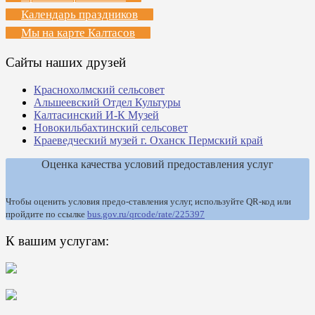
Календарь праздников
Мы на карте Калтасов
Сайты наших друзей
Краснохолмский сельсовет
Альшеевский Отдел Культуры
Калтасинский И-К Музей
Новокильбахтинский сельсовет
Краеведческий музей г. Оханск Пермский край
Оценка качества условий предоставления услуг
Чтобы оценить условия предо-ставления услуг, используйте QR-код или
пройдите по ссылке
bus.gov.ru/qrcode/rate/225397
К вашим услугам: