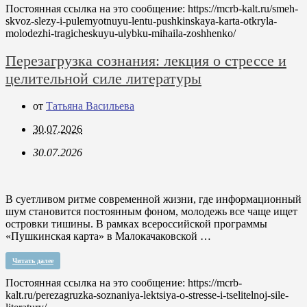
Постоянная ссылка на это сообщение:
https://mcrb-kalt.ru/smeh-
skvoz-slezy-i-pulemyotnuyu-lentu-pushkinskaya-karta-otkryla-
molodezhi-tragicheskuyu-ulybku-mihaila-zoshhenko/
Перезагрузка сознания: лекция о стрессе и
целительной силе литературы
от
Татьяна Васильева
30.07.2026
30.07.2026
В суетливом ритме современной жизни, где информационный
шум становится постоянным фоном, молодежь все чаще ищет
островки тишины. В рамках всероссийской программы
«Пушкинская карта» в Малокачаковской …
Читать далее
Постоянная ссылка на это сообщение:
https://mcrb-
kalt.ru/perezagruzka-soznaniya-lektsiya-o-stresse-i-tselitelnoj-sile-