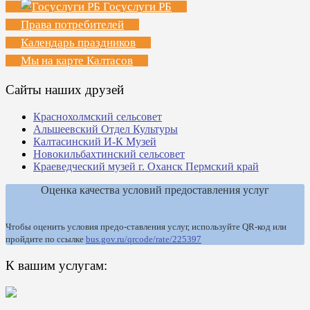
Госуслуги РБ
Права потребителей
Календарь праздников
Мы на карте Калтасов
Сайты наших друзей
Краснохолмский сельсовет
Альшеевский Отдел Культуры
Калтасинский И-К Музей
Новокильбахтинский сельсовет
Краеведческий музей г. Оханск Пермский край
Оценка качества условий предоставления услуг
Чтобы оценить условия предо-ставления услуг, используйте QR-код или
пройдите по ссылке
bus.gov.ru/qrcode/rate/225397
К вашим услугам: