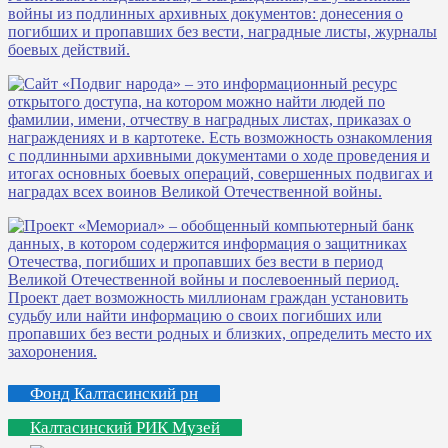
Фонд Калтасинский рн
Калтасинский РИК Музей