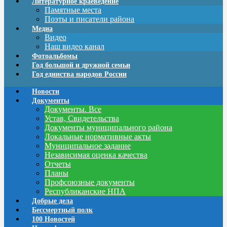
Литературное краеведение
Памятные места
Поэты и писатели района
Медиа
Видео
Наш видео канал
Фотоальбомы
Год большой и дружной семьи
Год единства народов России
Новости
Документы
Документы. Все
Устав, Свидетельства
Документы муниципального района
Локальные нормативные акты
Муниципальное задание
Независимая оценка качества
Отчеты
Планы
Профсоюзные документы
Республиканские НПА
Добрые дела
Бессмертный полк
100 Новостей