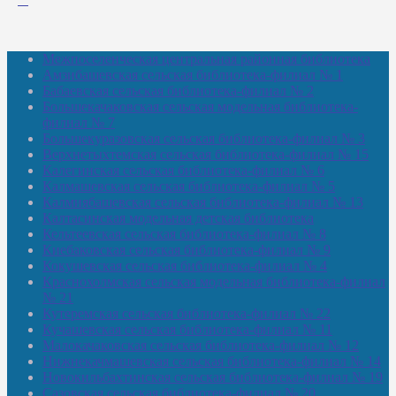
Межпоселенческая центральная районная библиотека
Амзибашевская сельская библиотека-филиал № 1
Бабаевская сельская библиотека-филиал № 2
Большекачаковская сельская модельная библиотека-
филиал № 7
Большекуразовская сельская библиотека-филиал № 3
Верхнетыхтемская сельская библиотека-филиал № 15
Калегинская сельская библиотека-филиал № 6
Калмашевская сельская библиотека-филиал № 5
Калмиябашевская сельская библиотека-филиал № 13
Калтасинская модельная детская библиотека
Кельтеевская сельская библиотека-филиал № 8
Киебаковская сельская библиотека-филиал № 9
Кокушевская сельская библиотека-филиал № 4
Краснохолмская сельская модельная библиотека-филиал
№ 21
Кутеремская сельская библиотека-филиал № 22
Кучашевская сельская библиотека-филиал № 11
Малокачаковская сельская библиотека-филиал № 12
Нижнекачмашевская сельская библиотека-филиал № 14
Новокильбахтинская сельская библиотека-филиал № 19
Сазовская сельская библиотека-филиал № 20