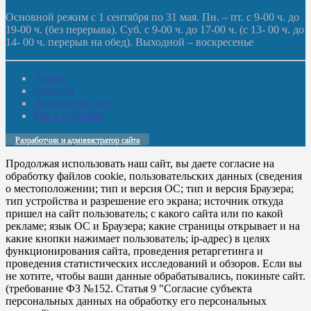
Основной режим с 1 сентября по 31 мая. Пн. – пт. с 9-00 ч. до
19-00 ч. (без перерыва). Суб. с 9-00 ч. до 17-00 ч. (с 13- 00 ч. до
14- 00 ч. перерыв на обед). Выходной – воскресенье
Домой
Новости
Документы. Все
Мы в соцсетях
Разработчик и администратор сайта
Продолжая использовать наш сайт, вы даете согласие на
обработку файлов cookie, пользовательских данных (сведения
о местоположении; тип и версия ОС; тип и версия Браузера;
тип устройства и разрешение его экрана; источник откуда
пришел на сайт пользователь; с какого сайта или по какой
рекламе; язык ОС и Браузера; какие страницы открывает и на
какие кнопки нажимает пользователь; ip-адрес) в целях
функционирования сайта, проведения ретаргетинга и
проведения статистических исследований и обзоров. Если вы
не хотите, чтобы ваши данные обрабатывались, покиньте сайт.
(требование ФЗ №152. Статья 9 "Согласие субъекта
персональных данных на обработку его персональных