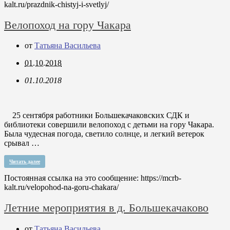
kalt.ru/prazdnik-chistyj-i-svetlyj/
Велопоход на гору Чакара
от
Татьяна Васильева
01.10.2018
01.10.2018
25 сентября работники Большекачаковских СДК и
библиотеки совершили велопоход с детьми на гору Чакара.
Была чудесная погода, светило солнце, и легкий ветерок
срывал …
Читать далее
Постоянная ссылка на это сообщение:
https://mcrb-
kalt.ru/velopohod-na-goru-chakara/
Летние мероприятия в д. Большекачаково
от
Татьяна Васильева