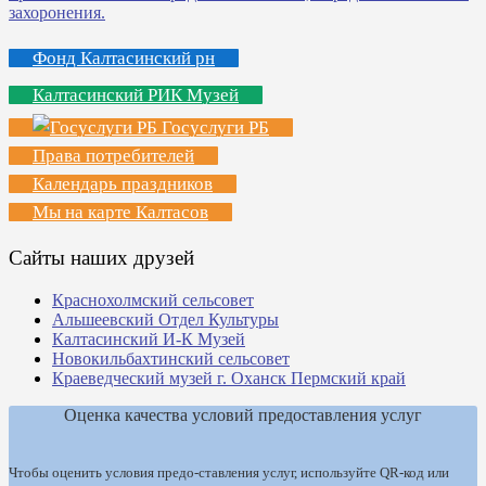
Фонд Калтасинский рн
Калтасинский РИК Музей
Госуслуги РБ
Права потребителей
Календарь праздников
Мы на карте Калтасов
Сайты наших друзей
Краснохолмский сельсовет
Альшеевский Отдел Культуры
Калтасинский И-К Музей
Новокильбахтинский сельсовет
Краеведческий музей г. Оханск Пермский край
Оценка качества условий предоставления услуг
Чтобы оценить условия предо-ставления услуг, используйте QR-код или