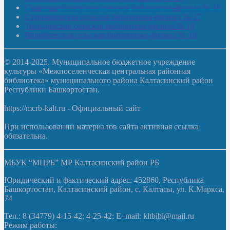
Староорьебашевская сельская библиотека-филиал № 16
Старояшевская сельская библиотека-филиал № 17
Тюльдинская сельская библиотека-филиал № 18
Чилибеевская сельская библиотека-филиал № 10
© 2014-2025. Муниципальное бюджетное учреждение
культуры «Межпоселенческая центральная районная
библиотека» муниципального района Калтасинский район
Республики Башкортостан.
https://mcrb-kalt.ru - Официальный сайт
При использовании материалов сайта активная ссылка
обязательна.
МБУК “МЦРБ” МР Калтасинский район РБ
Юридический и фактический адрес: 452860, Республика
Башкортостан, Калтасинский район, с. Калтасы, ул. К.Маркса,
74
Тел.: 8 (34779) 4-15-42; 4-25-42; E–mail: kltbibl@mail.ru
Режим работы: